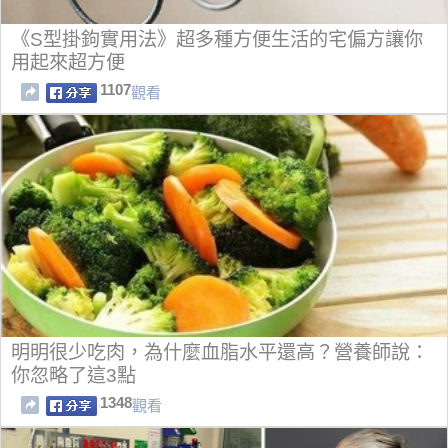
《S型掛鉤實用法》超多種方便生活的宅偏方讓你
用起來超方便
1107
觀看
明明很少吃肉，為什麼血脂水平還高？營養師說：
你忽略了這3點
1348
觀看