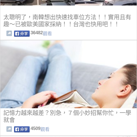
太聰明了，南韓想出快速找車位方法！！實用且有
趣～已被歐美國家採納！！台灣也快用吧！！
36482
觀看
記憶力越來越差？別急，７個小妙招幫你忙，一學
就會
4509
觀看