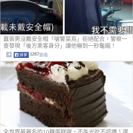
囂張男沒戴安全帽「嗆警菜鳥」拒絕配合，警察一
查發現「後方乘客身分」讓他嚇到一秒龜縮！
1267
觀看
全世界最著名的10種蛋糕哦，不能光吃不認識！還