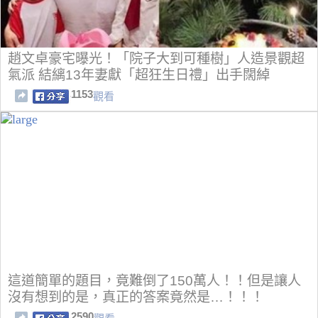
趙文卓豪宅曝光！「院子大到可種樹」人造景觀超
氣派 結縭13年妻獻「超狂生日禮」出手闊綽
1153
觀看
這道簡單的題目，竟難倒了150萬人！！但是讓人
沒有想到的是，真正的答案竟然是…！！！
2590