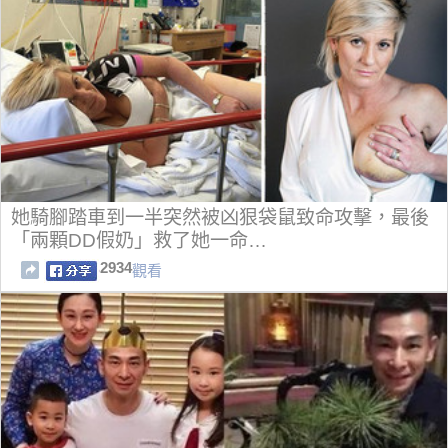
她騎腳踏車到一半突然被凶狠袋鼠致命攻擊，最後
「兩顆DD假奶」救了她一命…
2934
觀看