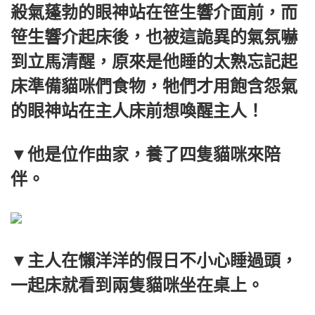
殺氣蓬勃的眼神站在笹生響介面前，而
笹生響介起床後，也被這詭異的氣氛嚇
到立馬清醒，原來是他睡的太熟忘記起
床準備貓咪們食物，牠們才用飽含怨氣
的眼神站在主人床前想喚醒主人！
▼他是位作曲家，養了四隻貓咪來陪
伴。
▼主人在懶洋洋的假日不小心睡過頭，
一起床就看到兩隻貓咪坐在桌上。