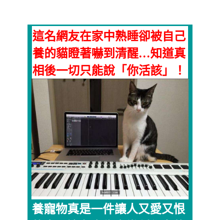
這名網友在家中熟睡卻被自己
養的貓瞪著嚇到清醒…知道真
相後一切只能說「你活該」！
養寵物真是一件讓人又愛又恨