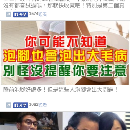
沒有都嘗試過嗎，那就快收藏吧！特別是第二個真
的太好吃了！
1574
觀看
睡前泡腳好處多！但是這些人泡腳會出大問題！
1063
觀看