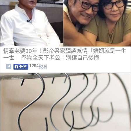
情牽老婆30年！影帝梁家輝談感情「婚姻就是一生
一世」 奉勸全天下老公：別讓自己後悔
1294
觀看