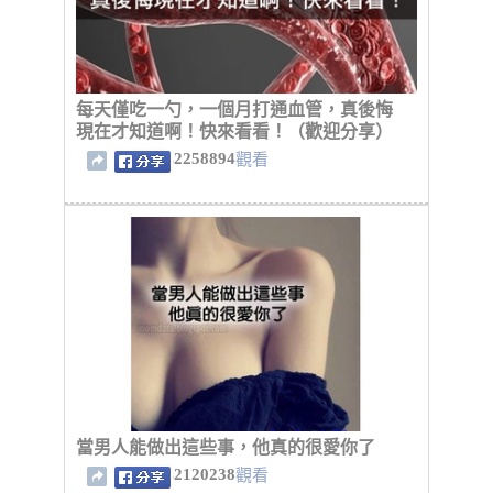
每天僅吃一勺，一個月打通血管，真後悔
現在才知道啊！快來看看！（歡迎分享）
2258894
觀看
當男人能做出這些事，他真的很愛你了
2120238
觀看