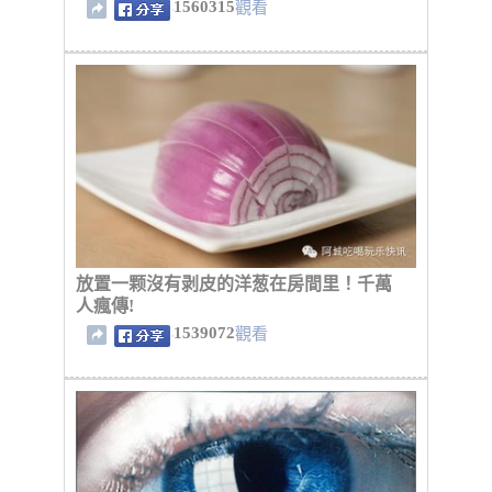
1560315
觀看
放置一颗沒有剥皮的洋葱在房間里！千萬
人瘋傳!
1539072
觀看