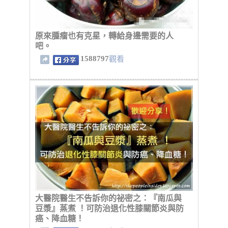
原來腫瘤也有克星，轉給身邊需要的人
吧。
1588797
觀看
大醫院醫生不告訴你的祕密之：『南瓜與
豆漿』蒸煮 ！可防治退化性膝關節炎與防
癌、降血糖！