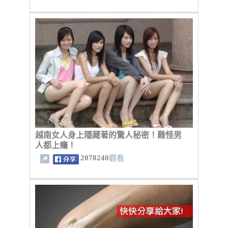
越南女人身上隱藏著的驚人秘密！難怪男
人都上癮！
2078240
觀看