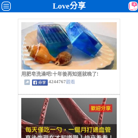
Love分享
用肥皂洗澡吧!十年後再知道就晚了!
4244767
觀看