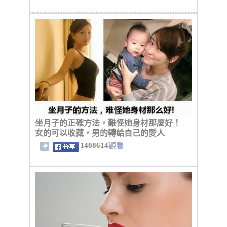
坐月子的正確方法，難怪她身材那麼好！
女的可以收藏，男的轉給自己的愛人
1408614
觀看