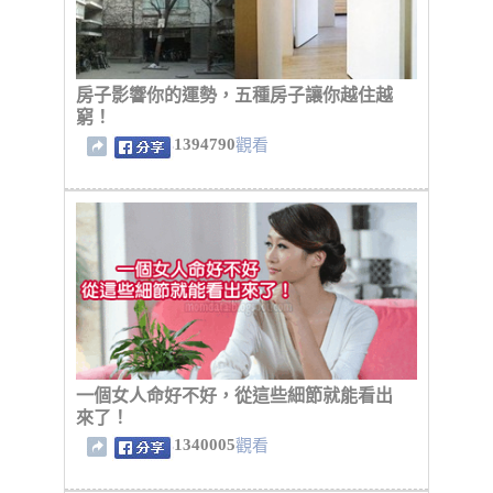
房子影響你的運勢，五種房子讓你越住越
窮！
1394790
觀看
一個女人命好不好，從這些細節就能看出
來了！
1340005
觀看