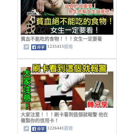
貧血不能吃的食物！！！女生一定要看
1235415
觀看
大家注意！！！刷卡看到這個就報警 他在
複製你的信用卡！
1226441
觀看