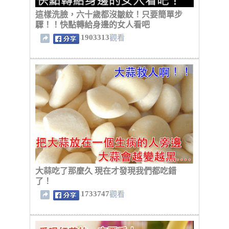
這樣洗臉，六十歲都沒皺紋！只要簡單步
驟！！快點轉給身邊的女人看吧
1903313
觀看
大蒜吃了那麼久 現在才發現我們都吃錯
了！
1733747
觀看