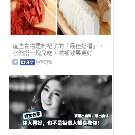
這些食物是枸杞子的「最佳搭檔」，
它們搭一塊兒吃，滋補效果更好
874
觀看.