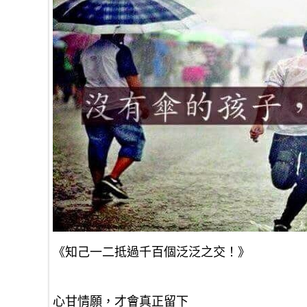
《知己一二抵過千百個泛泛之交！》
心甘情願，才會真正留下