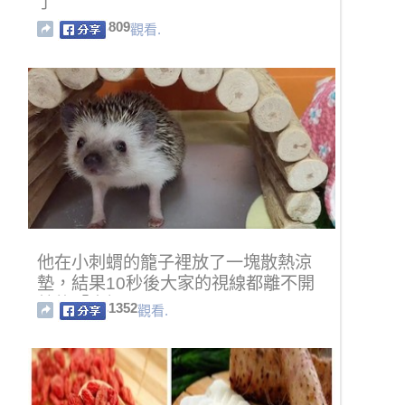
了
809
觀看.
他在小刺蝟的籠子裡放了一塊散熱涼
墊，結果10秒後大家的視線都離不開
牠的「麻糬屁屁」了…
1352
觀看.