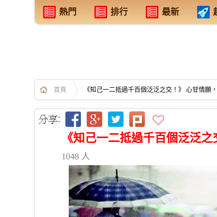
熱門
排行
最新
首頁
《知己一二抵過千百個泛泛之交！》 心甘情願，才
《知己一二抵過千百個泛泛之交
1048 人