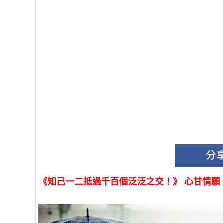
《知己一二抵過千百個泛泛之交！》 心甘情願，