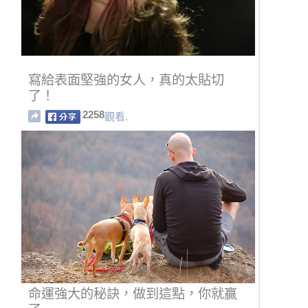
寫給表面堅強的女人，真的太貼切
了！
2258
觀看.
命運強大的秘訣，做到這點，你就贏