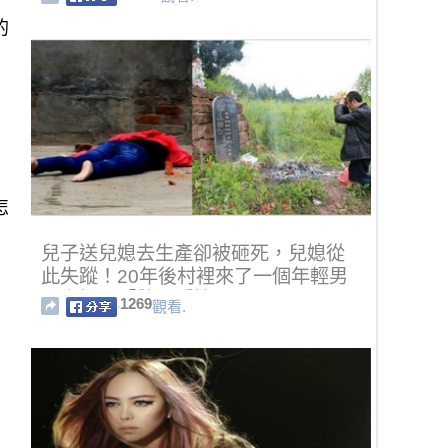
的
怎
兒子送兒媳去生產卻被砸死，兒媳從
此失蹤！20年後村裡來了一個年輕男
子竟揭露「驚天隱情」....！
1269
觀看.