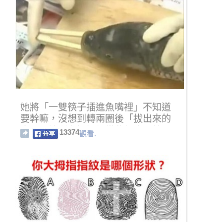
她將「一雙筷子插進魚嘴裡」不知道
要幹嘛，沒想到轉兩圈後「拔出來的
東西」讓所有媽媽們從此都瘋狂效
13374
觀看.
仿！