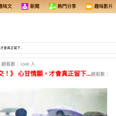
趣味文
新聞
熱門分享
趣味影片
會真正留下...
觀看數：1048 人
！》 心甘情願，才會真正留下...
觀看數：