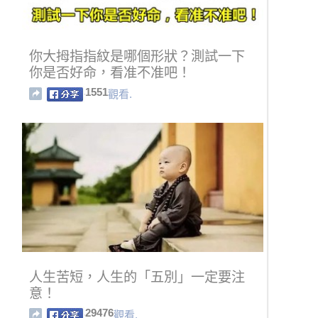
你大拇指指紋是哪個形狀？測試一下
你是否好命，看准不准吧！
1551
觀看.
人生苦短，人生的「五別」一定要注
意！
29476
觀看.