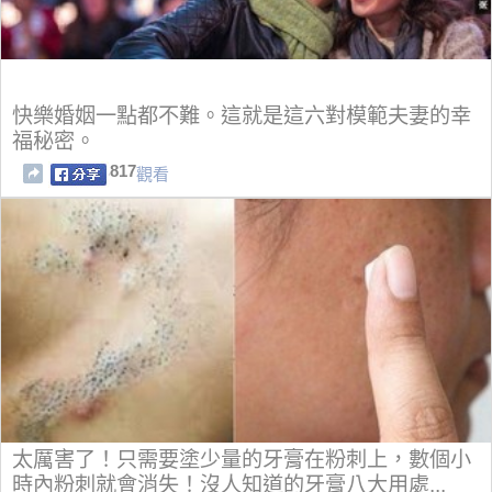
快樂婚姻一點都不難。這就是這六對模範夫妻的幸
福秘密。
817
觀看
太厲害了！只需要塗少量的牙膏在粉刺上，數個小
時內粉刺就會消失！沒人知道的牙膏八大用處...