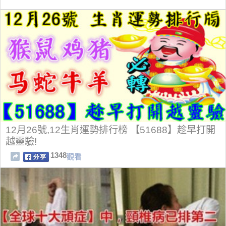
12月26號,12生肖運勢排行榜 【51688】趁早打開
越靈驗!
1348
觀看