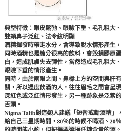
典型特徵：眼皮鬆弛、眼瞼下垂、毛孔粗大、
雙頰鼻子泛紅、法令紋明顯
酒精揮發時帶走水分，會導致脫水情形產生，
同時酒精也是糖分很高的飲料，會毀損膠原蛋
白，造成肌膚失去彈性，當然造成毛孔粗大、
眼瞼下垂的情形產生。
同時，由於兩眼之間、鼻樑上方的空間與肝有
關，所以過度飲酒的人，往往眉毛之間會呈現
深紅色或泛紅情形發生，另一種跡象是泛紫的
舌頭。
Nigma Talib對這類人建議「短暫戒斷酒精」，
給自己三星期時間，80％的時候不喝酒、20％
的時間能小酌，但記得要選擇低糖含量的酒。