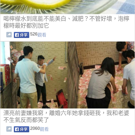
喝檸檬水到底能不能美白、減肥？不管好壞，泡檸
檬時最好都別加它
526
觀看
漂亮前妻嫌我窮，離婚六年她拿錢砸我，我和老婆
不生氣反而都笑了
2060
觀看