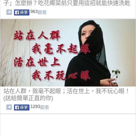
子」怎麼辦？吃花椰菜前只要用這招就能快速洗乾
淨！
963
觀看
站在人群，我毫不起眼；活在世上，我不玩心眼！
(送給簡單正直的你)
1293
觀看