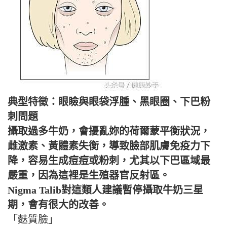
典型特徵：眼瞼與眼袋浮腫、黑眼圈、下巴粉
刺問題
攝取過多牛奶，會擾亂妳的荷爾蒙平衡狀況，
雌激素、黃體素失衡，導致臉部肌膚免疫力下
降，容易生成痘痘或粉刺，尤其以下巴區域最
嚴重，因為這裡是生殖器官反射區。
Nigma Talib對這類人建議暫停攝取牛奶三星
期，會有很大的改善。
「麩質臉」