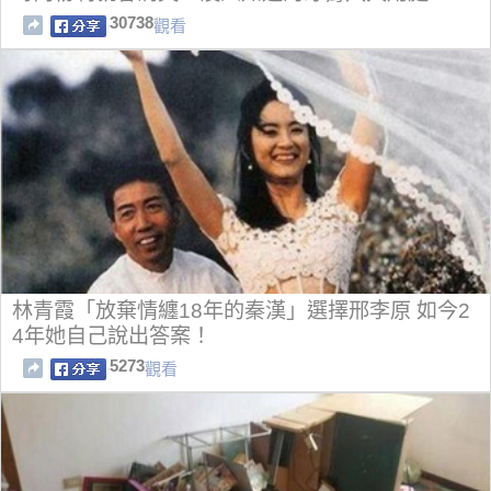
30738
觀看
林青霞「放棄情纏18年的秦漢」選擇邢李原 如今2
4年她自己說出答案！
5273
觀看