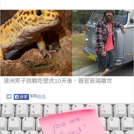
澳洲男子挑戰吃壁虎10天後，器官衰竭離世
935
觀看