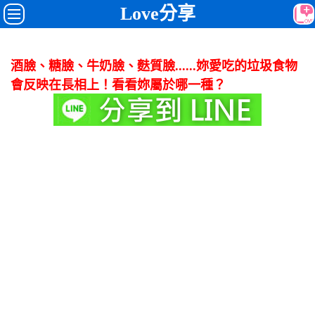
Love分享
酒臉、糖臉、牛奶臉、麩質臉......妳愛吃的垃圾食物
會反映在長相上！看看妳屬於哪一種？