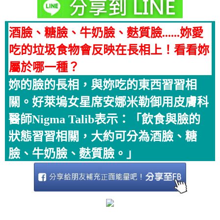
酒臉、糖臉、牛奶臉、麩質臉......妳愛
吃的垃圾食物會反映在長相上！看看妳
屬於哪一種？
妳的臉的長相，與妳吃的東西習習相
關。好萊塢女星席安娜米勒御用皮膚科
醫師Nigma Talib表示：「飲食與臉的
狀態習習相關，大約可分為酒臉、糖
臉、牛奶臉、麩質臉。」