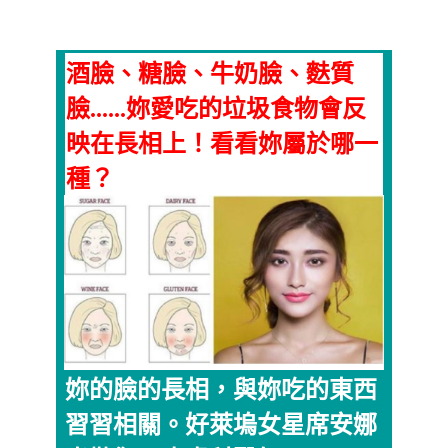
酒臉、糖臉、牛奶臉、麩質
臉......妳愛吃的垃圾食物會反
映在長相上！看看妳屬於哪一
種？
妳的臉的長相，與妳吃的東西
習習相關。好萊塢女星席安娜