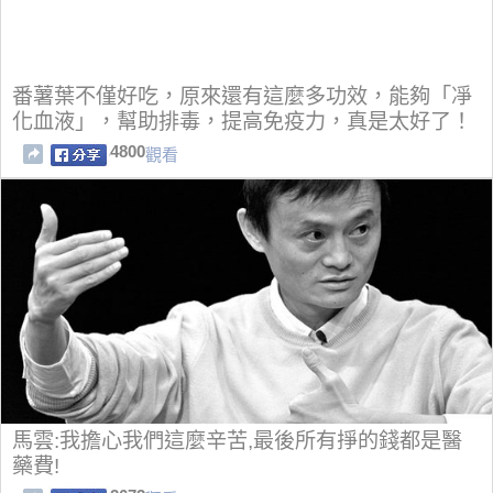
番薯葉不僅好吃，原來還有這麼多功效，能夠「凈
化血液」，幫助排毒，提高免疫力，真是太好了！
4800
觀看
馬雲:我擔心我們這麼辛苦,最後所有掙的錢都是醫
藥費!