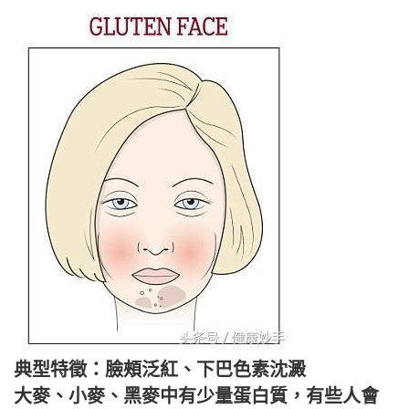
典型特徵：臉頰泛紅、下巴色素沈澱
大麥、小麥、黑麥中有少量蛋白質，有些人會