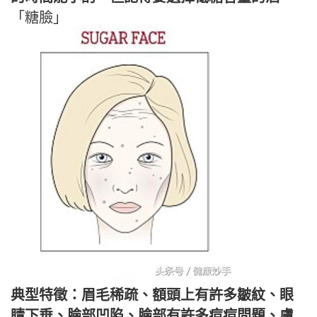
「糖臉」
典型特徵：眉毛稀疏、額頭上有許多皺紋、眼
睛下垂、臉部凹陷、臉部有許多痘痘問題、膚