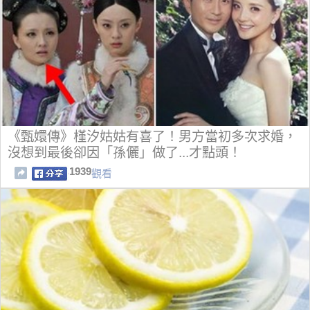
《甄嬛傳》槿汐姑姑有喜了！男方當初多次求婚，
沒想到最後卻因「孫儷」做了...才點頭！
1939
觀看