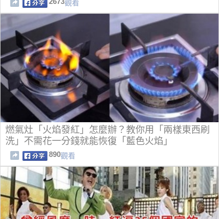
2673
觀看
燃氣灶「火焰發紅」怎麼辦？教你用「兩樣東西刷
洗」不需花一分錢就能恢復「藍色火焰」
890
觀看