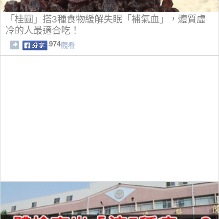
「桂圓」搭3種食物緩解失眠「補氣血」，體質虛
冷的人最適合吃！
974
觀看