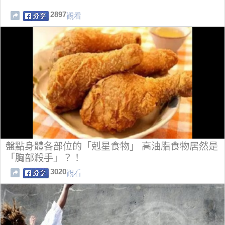
2897
觀看
盤點身體各部位的「剋星食物」 高油脂食物居然是
「胸部殺手」？！
3020
觀看