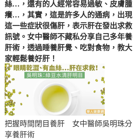
絲…，還有的人經常容易過敏、皮膚腫
癢…，其實，這是許多人的通病，出現
這一些症狀很傷肝，表示肝在發出求救
訊號。女中醫師不藏私分享自己多年養
肝術，透過睡養肝覺、吃對食物，教大
家輕鬆養好肝！
把握時間閉目養肝 女中醫師吳明珠分
享養肝術