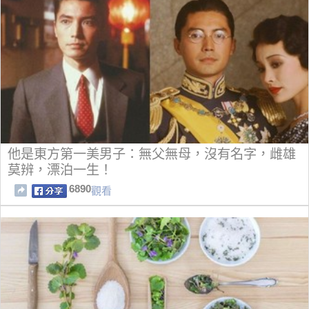
他是東方第一美男子：無父無母，沒有名字，雌雄
莫辨，漂泊一生！
6890
觀看