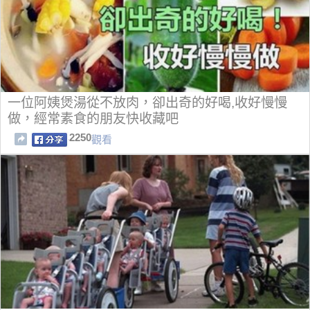
一位阿姨煲湯從不放肉，卻出奇的好喝,收好慢慢
做，經常素食的朋友快收藏吧
2250
觀看