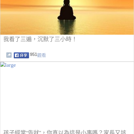
我看了三遍，沉默了三小時！
951
觀看
孩子經常“告狀”，你真以為這是小事嗎？家長又該