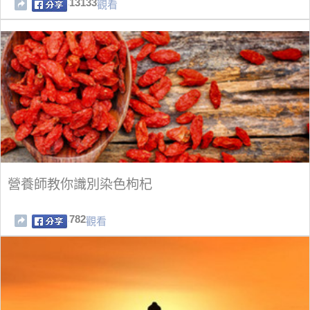
13133
觀看
營養師教你識別染色枸杞
782
觀看