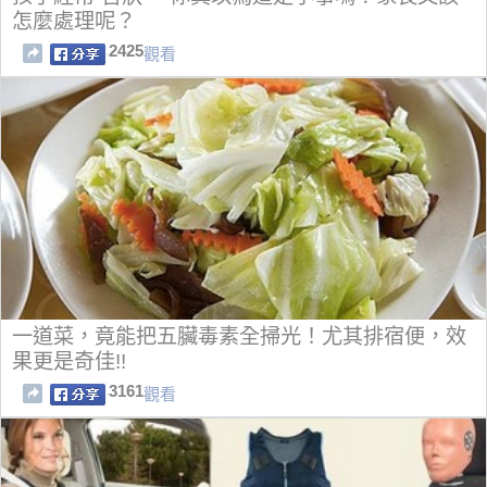
怎麼處理呢？
2425
觀看
一道菜，竟能把五臟毒素全掃光！尤其排宿便，效
果更是奇佳!!
3161
觀看