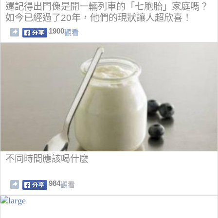
還記得出門像是開一輛列車的「七胞胎」家庭嗎？
如今已經過了20年，他們的現狀讓人超欣喜！
1900
觀看
不同時間應該喝什麼
984
觀看