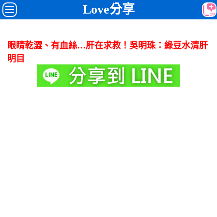
Love分享
眼睛乾澀、有血絲…肝在求救！吳明珠：綠豆水清肝
明目