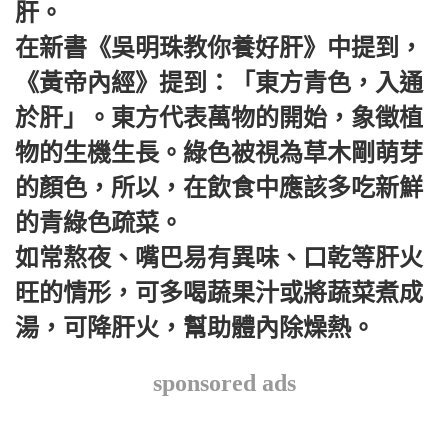
肝。
在新書《吳明珠教你養好肝》中提到，
《黃帝內經》提到：「東方青色，入通
於肝」。東方代表萬物的開始，象徵植
物的生機生長。綠色被視為草木剛萌芽
的顏色，所以，在飲食中應該多吃新鮮
的青綠色疏菜。
如常熬夜、嘴巴易有異味、口乾等肝火
旺的情形，可多喝蔬果汁或將蔬菜煮成
湯，可降肝火，幫助體內除燥熱。
sponsored ads