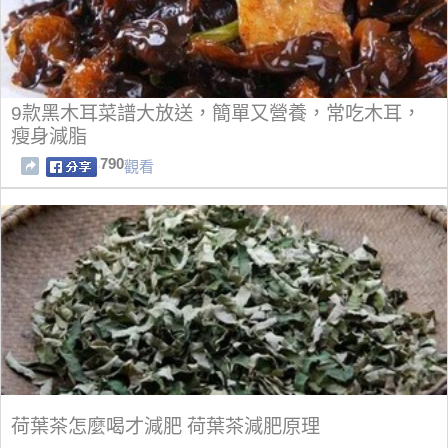
9款黑木耳菜譜大放送，簡單又營養，常吃木耳，
瘦身減脂
790
觀看
荷葉茶怎麼喝才減肥 荷葉茶減肥原理