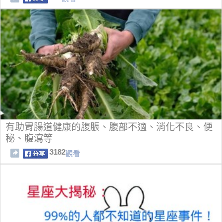
有助胃腸道健康的腹脹、腹部不適、消化不良、便
秘、腹瀉等
3182
觀看