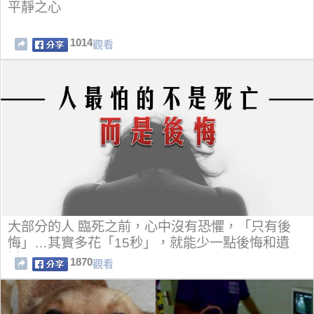
平靜之心
1014
觀看
大部分的人 臨死之前，心中沒有恐懼，「只有後
悔」…其實多花「15秒」，就能少一點後悔和遺
憾！
1870
觀看