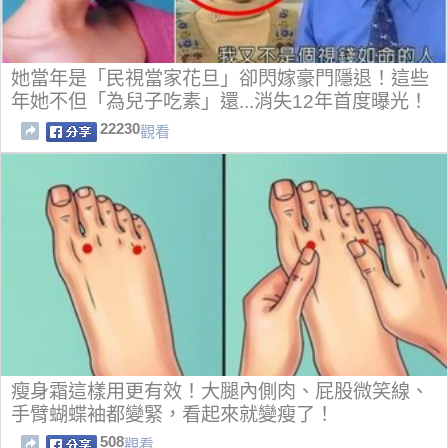
她當年是「民視當家花旦」卻閃嫁豪門隱退！這些
年她不但「為兒子吃素」還...消失12年首度曝光！
22230
觀看
瘦身霜這樣用更有效！大腿內側肉、屁股微笑線、
手臂蝴蝶袖都變緊，看起來就變瘦了！
508
觀看