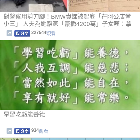
對警察用剪刀腳！BMW貴婦被起底「在阿公店當
小三」 人夫為她離家「豪撒4200萬」子女嘆：拿
她沒轍
227544
觀看
學習吃虧能養德
934
觀看