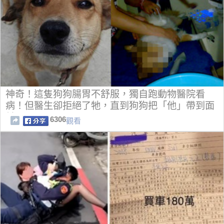
神奇！這隻狗狗腸胃不舒服，獨自跑動物醫院看
病！但醫生卻拒絕了牠，直到狗狗把「他」帶到面
前....
6306
觀看