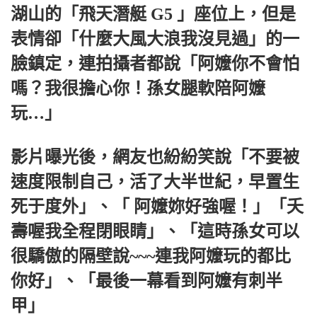
湖山的「飛天潛艇 G5 」座位上，但是
表情卻「什麼大風大浪我沒見過」的一
臉鎮定，連拍攝者都說「阿嬤你不會怕
嗎？我很擔心你！孫女腿軟陪阿嬤
玩…」
影片曝光後，網友也紛紛笑說「不要被
速度限制自己，活了大半世紀，早置生
死于度外」、「 阿嬤妳好強喔！」「夭
壽喔我全程閉眼睛」、「這時孫女可以
很驕傲的隔壁說~~~連我阿嬤玩的都比
你好」、「最後一幕看到阿嬤有刺半
甲」