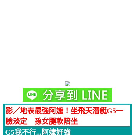
影／地表最強阿嬤！坐飛天潛艇G5一
臉淡定 孫女腿軟陪坐
G5我不行...阿嬤好強