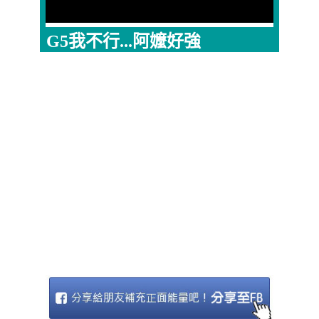
G5我不行...阿嬤好強