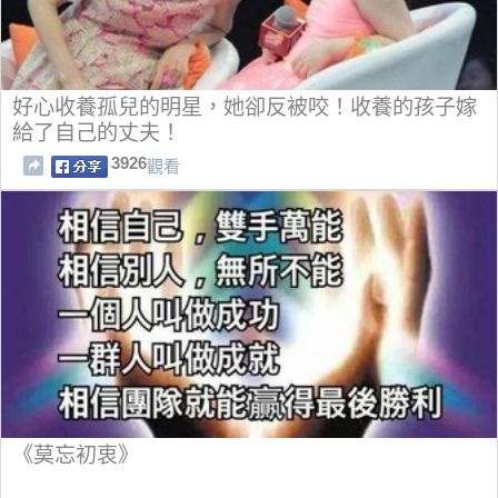
好心收養孤兒的明星，她卻反被咬！收養的孩子嫁
給了自己的丈夫！
3926
觀看
《莫忘初衷》