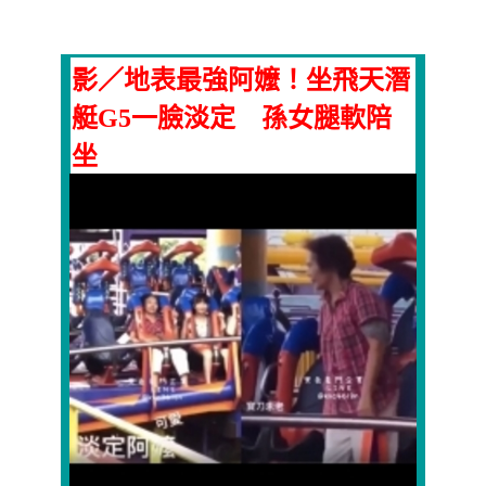
影／地表最強阿嬤！坐飛天潛
艇G5一臉淡定 孫女腿軟陪
坐