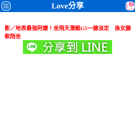
Love分享
影／地表最強阿嬤！坐飛天潛艇G5一臉淡定 孫女腿
軟陪坐