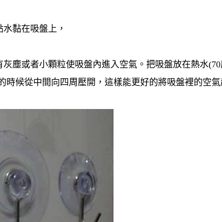
點水黏在吸盤上，
灰塵或者小顆粒使吸盤內進入空氣。把吸盤放在熱水(70
粘的時候從中間向四周壓開，這樣能更好的將吸盤裡的空氣