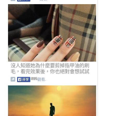
沒人知道她為什麼要剪掉指甲油的刷
毛，看完效果後，你也絕對會想試試
看！
895
觀看.