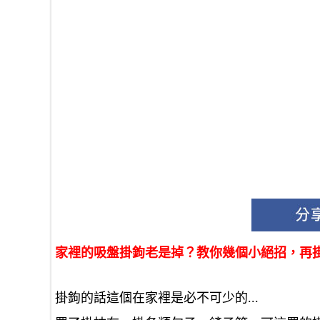
家裡的吸盤掛鉤老是掉？教你幾個小絕招，再掛
掛鉤的話這個在家裡是必不可少的...