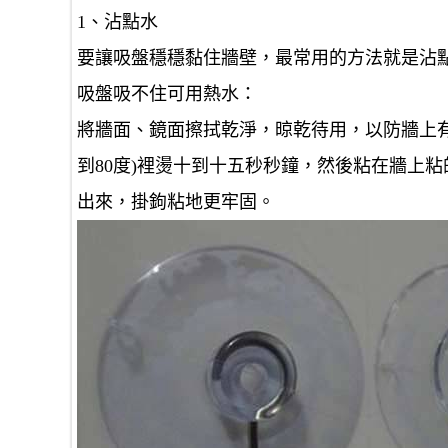
1、沾點水
要讓吸盤穩穩黏住牆壁，最常用的方法就是沾
吸盤吸不住可用熱水：
將牆面、鏡面擦拭乾淨，晾乾待用，以防牆上有
到80度)裡燙十到十五秒秒鐘，然後粘在牆上
出來，掛鉤粘地更牢固。