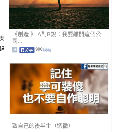
《創造 》 A對B說：我要離開這個公
度
司...
趕
900
觀看.
致自己的後半生（透徹）