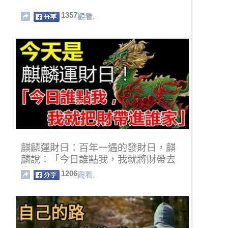
1357
觀看.
麒麟運財日：百年一遇的發財日，麒
麟說：「今日誰點我，我就將財帶去
誰家！」
1206
觀看.