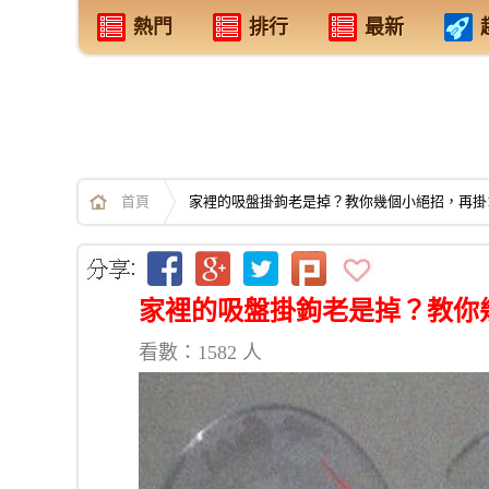
熱門
排行
最新
首頁
家裡的吸盤掛鉤老是掉？教你幾個小絕招，再掛
家裡的吸盤掛鉤老是掉？教你
看數：1582 人