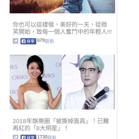
你也可以這樣做，美好的一天，從微
笑開始，致每一個人奮鬥中的年輕人!!!
679
觀看.
2018年娛樂圈「被撕掉面具」！已難
再紅的「8大明星」！
1730
觀看.