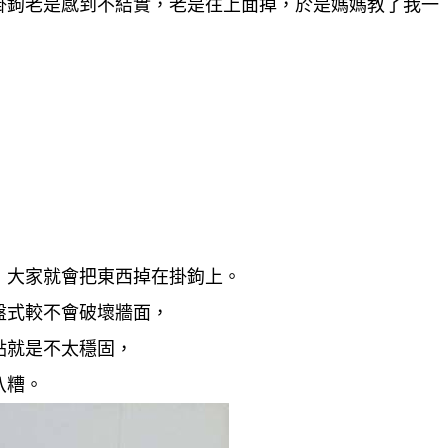
掛鉤老是感到不結實，老是往上面掉，於是媽媽教了我一
，大家就會把東西掉在掛鉤上。
盤式較不會破壞牆面，
點就是不太穩固，
八糟。