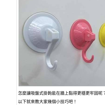
怎麼讓吸盤式掛鉤能在牆上黏得更穩更牢固呢
以下就來教大家幾個小技巧吧！