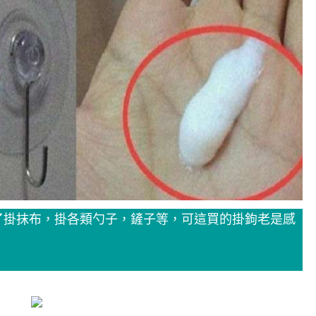
買了掛抹布，掛各類勺子，鏟子等，可這買的掛鉤老是感