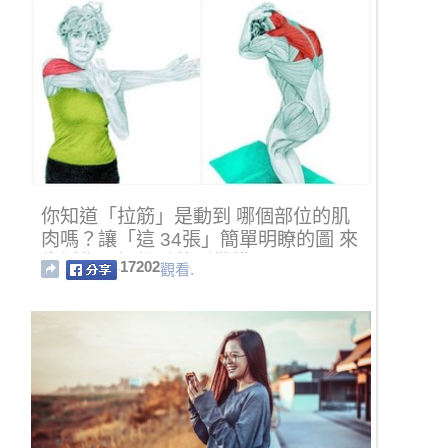
你知道「拉筋」是動到 哪個部位的肌
肉嗎？讓「這 34張」簡單明瞭的圖 來
告訴你！記得千萬別做錯了！
17202
觀看.