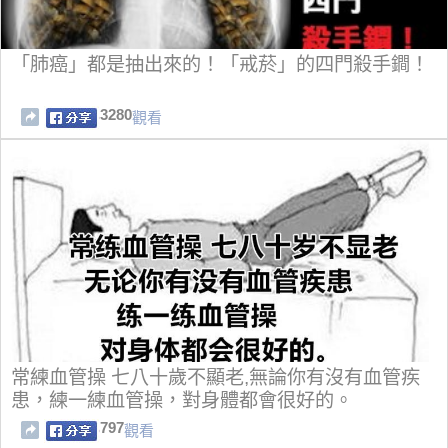
「肺癌」都是抽出來的！「戒菸」的四門殺手鐧！
3280
觀看
常練血管操 七八十歲不顯老,無論你有沒有血管疾
患，練一練血管操，對身體都會很好的。
797
觀看