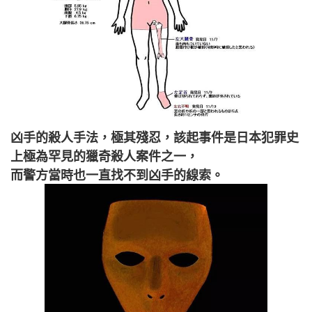
凶手的殺人手法，極其殘忍，該起事件是日本犯罪史
上極為罕見的獵奇殺人案件之一，
而警方當時也一直找不到凶手的線索。