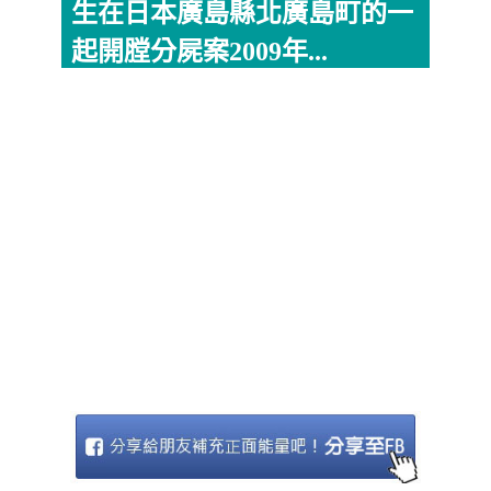
生在日本廣島縣北廣島町的一
起開膛分屍案2009年...