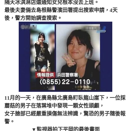
隔天冰淇淋店還通知女兒根本沒去上班。
最後夫妻倆去島根縣警濱田署提出搜索申請，4天
後，警方開始調查搜索。
11月的一天，在廣島縣北廣島町臥龍山崖下，一位採
蘑菇的男子在落葉堆中發現一顆女性頭顱，
女子臉部已經嚴重損傷無法辨識，驚恐的男子隨後報
警。
▼監視器拍下平岡的最後畫面