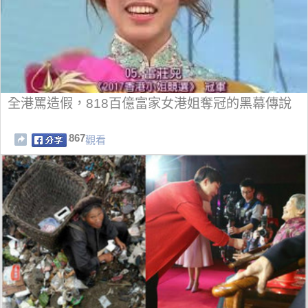
全港罵造假，818百億富家女港姐奪冠的黑幕傳說
867
觀看