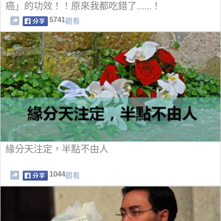
癌」的功效！！原來我都吃錯了......！
5741
觀看
緣分天注定，半點不由人
1044
觀看