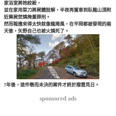
家浴室將她絞殺，
並在家用菜刀將屍體肢解，半夜再駕車到臥龍山頂附
近棄屍焚燒掩蓋罪刑。
然而報應來得太快就像龍捲風，在平岡都被發現的兩
天後，矢野自己也被火燒死了。
7年後，這件懸而未決的案件才終於撥雲見日。
sponsored ads