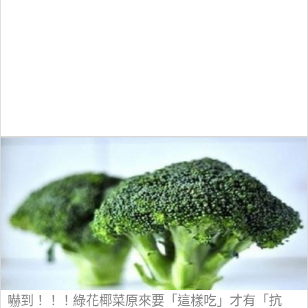
嚇到！！！綠花椰菜原來要「這樣吃」才有「抗