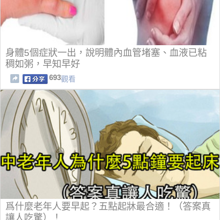
身體5個症狀一出，說明體內血管堵塞、血液已粘
稠如粥，早知早好
693
觀看
爲什麼老年人要早起？五點起牀最合適！（答案真
讓人吃驚）！