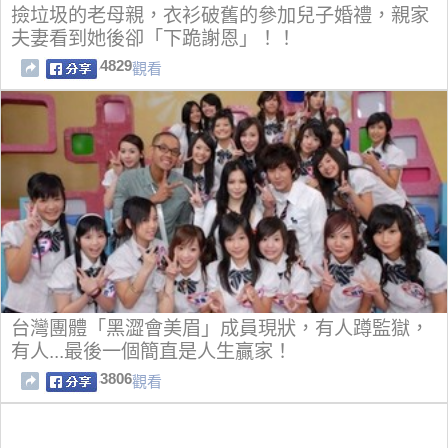
撿垃圾的老母親，衣衫破舊的參加兒子婚禮，親家
夫妻看到她後卻「下跪謝恩」！！
4829
觀看
台灣團體「黑澀會美眉」成員現狀，有人蹲監獄，
有人...最後一個簡直是人生贏家！
3806
觀看