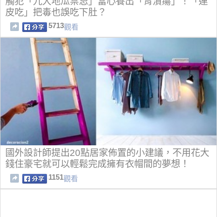
觸犯「九大地瓜禁忌」當心養出「胃潰瘍」！「連
皮吃」把毒也誤吃下肚？
5713
觀看
國外設計師提出20點居家佈置的小建議，不用花大
錢住豪宅就可以輕鬆完成擁有衣帽間的夢想！
1151
觀看