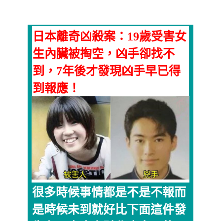
日本離奇凶殺案：19歲受害女
生內臟被掏空，凶手卻找不
到，7年後才發現凶手早已得
到報應！
很多時候事情都是不是不報而
是時候未到就好比下面這件發