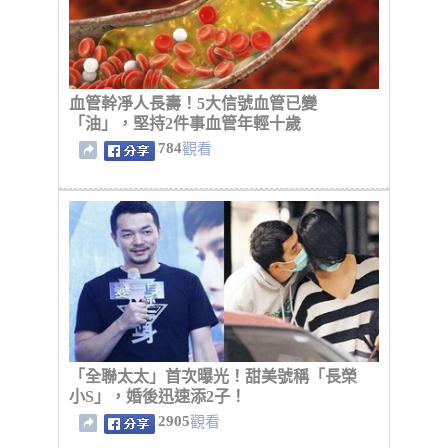
血管幹凈人長壽！5大信號血管已變
「油」，堅持2件事血管年輕十歲
784
觀看
「全聯太太」首次曝光！甜美號稱「長榮
小S」，婚後迅速添2子！
2905
觀看