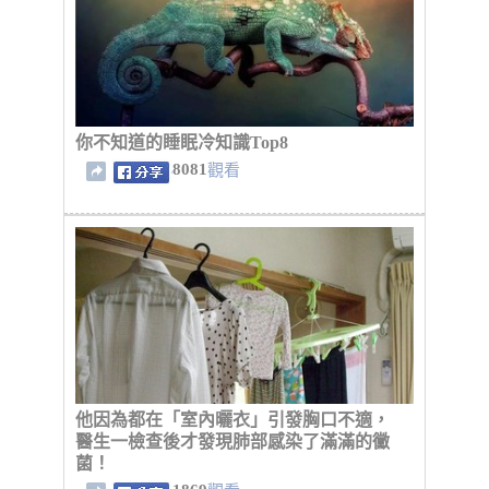
你不知道的睡眠冷知識Top8
8081
觀看
他因為都在「室內曬衣」引發胸口不適，
醫生一檢查後才發現肺部感染了滿滿的黴
菌！