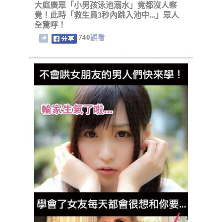
大庭廣眾「小男孩泳池溺水」竟都沒人察
覺！此時「救生員3秒內跳入池中...」眾人
全驚呼！
740
觀看