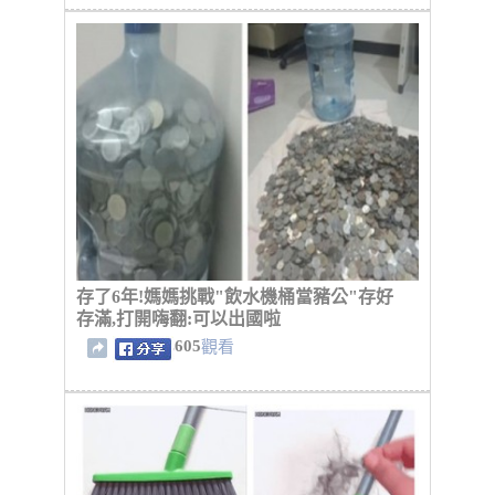
存了6年!媽媽挑戰"飲水機桶當豬公"存好
存滿,打開嗨翻:可以出國啦
605
觀看