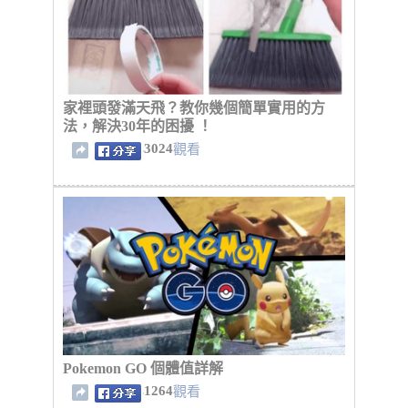
家裡頭發滿天飛？教你幾個簡單實用的方
法，解決30年的困擾 ！
3024
觀看
Pokemon GO 個體值詳解
1264
觀看