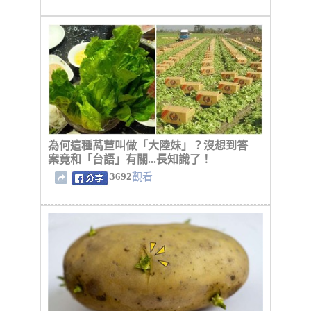
為何這種萵苣叫做「大陸妹」？沒想到答
案竟和「台語」有關...長知識了！
3692
觀看