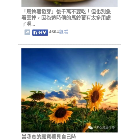
「馬鈴薯發芽」後千萬不要吃！但也別急
著丟掉，因為這時候的馬鈴薯有太多用處
了啊...
4604
觀看
當我真的願意看見自己時