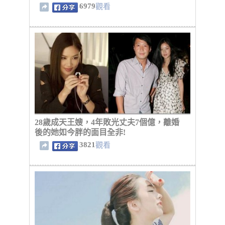
6979
觀看
28歲成天王嫂，4年敗光丈夫7個億，離婚
後的她如今胖的面目全非!
3821
觀看