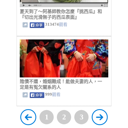
夏天到了～阿基師教你怎麼『挑西瓜』和
『切出光滑無子的西瓜表面』
313474
觀看
陰債不還，婚姻難成！能做夫妻的人，一
定是有冤欠關系的人
999
觀看
1
2
3