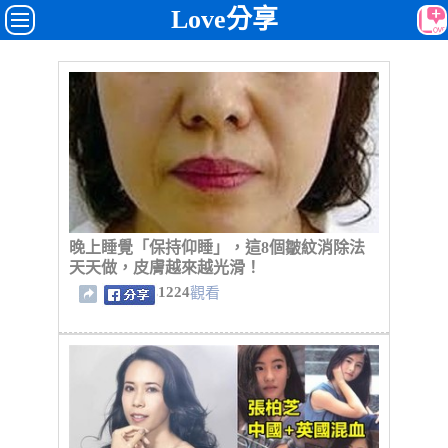
Love分享
晚上睡覺「保持仰睡」，這8個皺紋消除法
天天做，皮膚越來越光滑！
1224
觀看