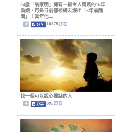
54歲「翁家明」擁有一段令人稱羨的16年
婚姻，可是日前卻被網友爆出「8年前醜
聞」！當年他....
16279
觀看
找一個可以說心裡話的人
895
觀看