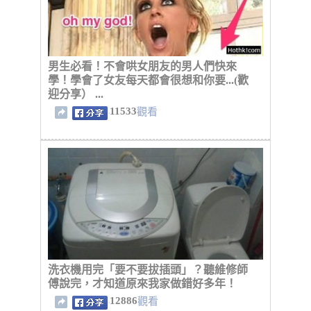
男生必看！不會哄女朋友的男人們快來
學！學會了女友每天都會很想和你要...(歡
迎分享） ...
11533
觀看
洗衣機用完「要不要拔插頭」？聽維修師
傅說完，才知道原來我家做錯好多年！
12886
觀看