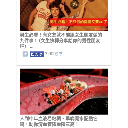
男生必看！有女友就不能跟女生朋友做的
九件事 !（女生快轉分享給你的男性朋友
吧） ...
7881
觀看
人到中年血液易粘稠，早晚開水配點它
喝，助你清血管降壓降三高！