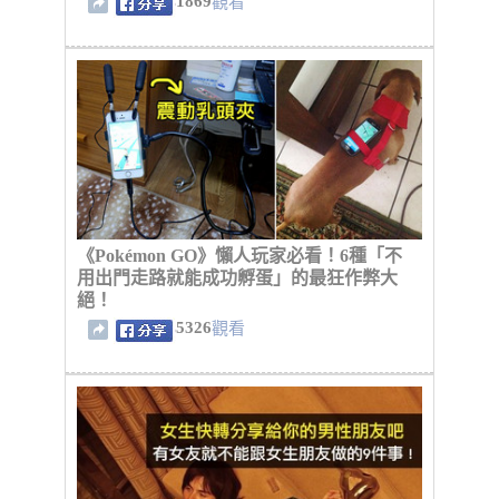
1869
觀看
《Pokémon GO》懶人玩家必看！6種「不
用出門走路就能成功孵蛋」的最狂作弊大
絕！
5326
觀看