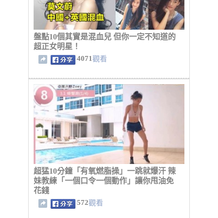
盤點10個其實是混血兒 但你一定不知道的
超正女明星！
4071
觀看
超猛10分鐘「有氧燃脂操」一跳就爆汗 辣
妹教練「一個口令一個動作」讓你甩油免
花錢
572
觀看