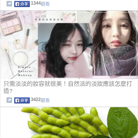
1344
觀看
只需淡淡的妝容就很美！自然派的淡妝應該怎麼打
造?
3422
觀看