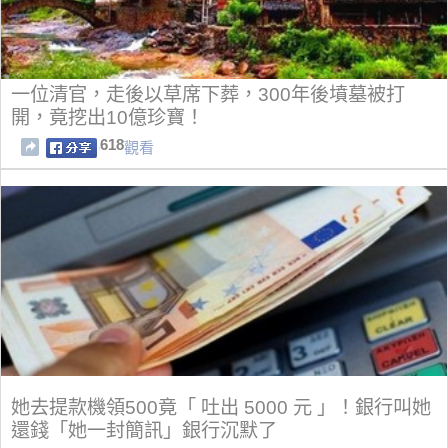
一位清官，走後以草席下葬，300年後墳墓被打
開，竟挖出10億珍寶！
618
觀看
她去提款機領500竟「 吐出 5000 元 」！銀行叫她
還錢「她一封簡訊」銀行沉默了