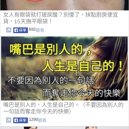
女人有眼袋就打玻尿酸？別傻了，抹點廚房便宜
貨，15天撫平眼袋！
692
觀看
嘴巴是別人的，人生是自己的。（不要因為別人的
一句話而奪走你今天的快樂）
1290
觀看