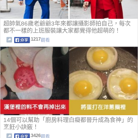
超帥氣86歲老爺爺3年來都讓攝影師拍自己，每次
都不一樣的上班服裝讓大家都覺得他超萌的！
1217
觀看
14個可以幫助「廚房料理白癡都晉升成為食神」的
烹飪小訣竅！
3426
觀看