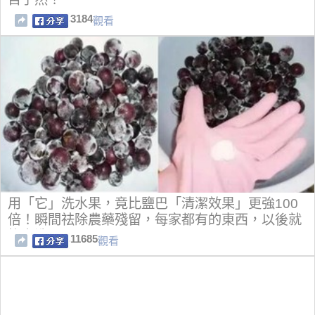
3184
觀看
用「它」洗水果，竟比鹽巴「清潔效果」更強100
倍！瞬間祛除農藥殘留，每家都有的東西，以後就
換它洗了！
11685
觀看