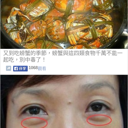
又到吃螃蟹的季節，螃蟹與這四類食物千萬不能一
起吃，別中毒了！
1068
觀看