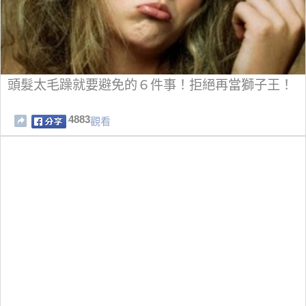
頭髮太毛躁就要避免的６件事！拒絕再當獅子王！
4883
觀看