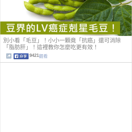
別小看「毛豆」！小小一顆竟「抗癌」還可消除
「脂肪肝」！這裡教你怎麼吃更有效！
9421
觀看