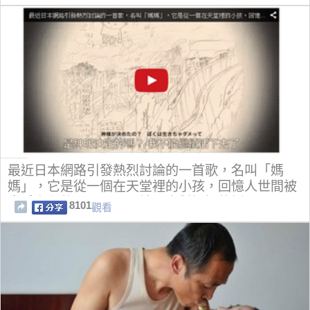
最近日本網路引發熱烈討論的一首歌，名叫「媽
媽」，它是從一個在天堂裡的小孩，回憶人世間被
當受虐兒的一切，淡淡地唱出對媽媽的話
8101
觀看