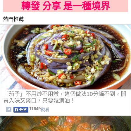
轉發 分享 是一種境界
熱門推薦
「茄子」不用炒不用燉，這個做法10分鐘不到，開
胃入味又爽口，只要幾滴油！
11649
觀看