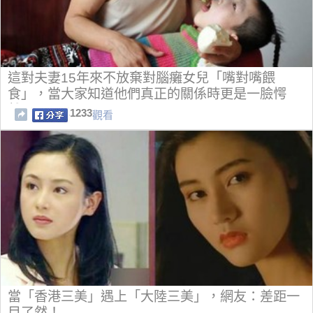
這對夫妻15年來不放棄對腦癱女兒「嘴對嘴餵
食」，當大家知道他們真正的關係時更是一臉愕
然…
1233
觀看
當「香港三美」遇上「大陸三美」，網友：差距一
目了然！