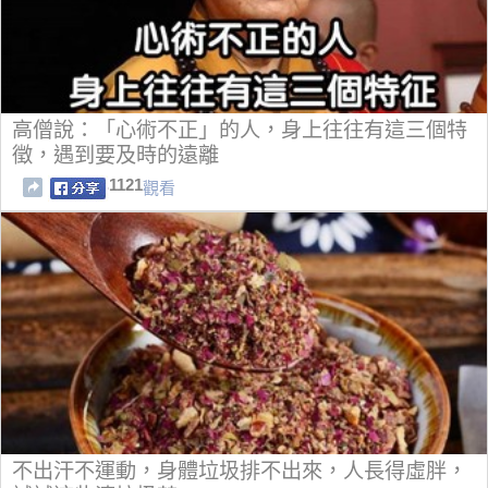
高僧說：「心術不正」的人，身上往往有這三個特
徵，遇到要及時的遠離
1121
觀看
不出汗不運動，身體垃圾排不出來，人長得虛胖，