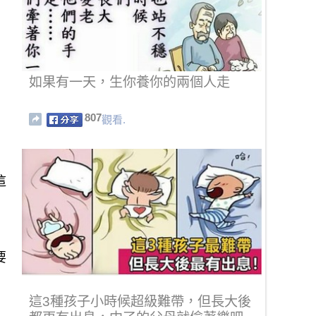
如果有一天，生你養你的兩個人走
807
觀看.
這
要
這3種孩子小時候超級難帶，但長大後