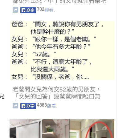
都更有出息，中了的父母就偷著樂吧
702
觀看.
老爸問女兒為何交52歲的男朋友，
兒
「女兒的回答」讓爸爸瞬間啞口無
言！！
4383
觀看.