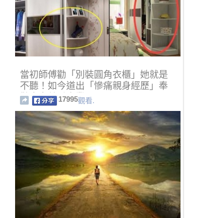
當初師傅勸「別裝圓角衣櫃」她就是
不聽！如今道出「慘痛親身經歷」奉
勸大家尊重專業...
17995
觀看.