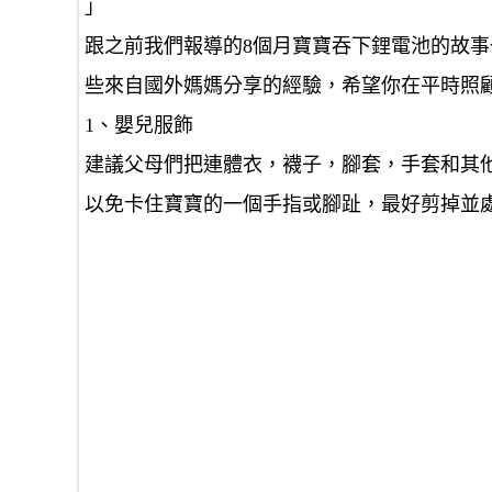
」
跟之前我們報導的8個月寶寶吞下鋰電池的故
些來自國外媽媽分享的經驗，希望你在平時照
1、嬰兒服飾
建議父母們把連體衣，襪子，腳套，手套和其
以免卡住寶寶的一個手指或腳趾，最好剪掉並