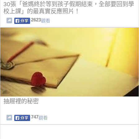
30張「爸媽終於等到孩子假期結束，全部要回到學
校上課」的最真實反應照片！
2623
觀看
抽屜裡的秘密
747
觀看