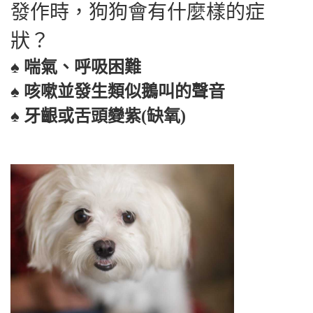
發作時
，
狗狗會有什麼樣的症
狀
？
♠ 喘氣、呼吸困難
♠ 咳嗽並發生類似鵝叫的聲音
♠ 牙齦或舌頭變紫(缺氧)