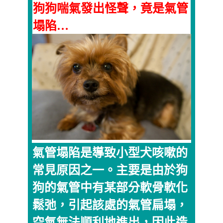
狗狗喘氣發出怪聲，竟是氣管
塌陷…
氣管塌陷是導致小型犬咳嗽的
常見原因之一。主要是由於狗
狗的氣管中有某部分軟骨軟化
鬆弛，引起該處的氣管扁塌，
空氣無法順利地進出，因此造