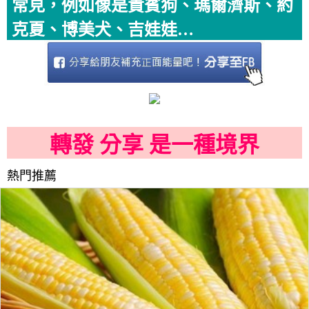
常見，例如像是貴賓狗、瑪爾濟斯、約
克夏、博美犬、吉娃娃…
轉發 分享 是一種境界
熱門推薦