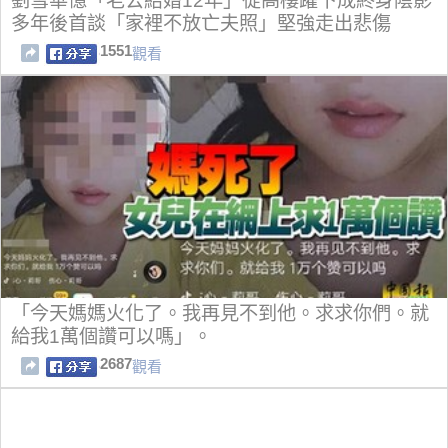
劉雪華憶「老公結婚12年」從高樓躍下成終身陰影
多年後首談「家裡不放亡夫照」堅強走出悲傷
1551
觀看
「今天媽媽火化了。我再見不到他。求求你們。就
給我1萬個讚可以嗎」。
2687
觀看