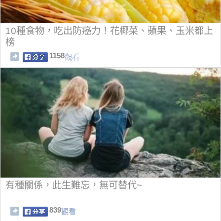
10種食物，吃出防癌力！花椰菜、蘋果、玉米都上
榜
1158
觀看
有種關係，此生難忘，無可替代~
839
觀看