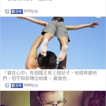
1172
觀看
「愛在心中」有個國王有三個兒子，他很疼愛他
們，但不知該傳位給誰。 最後他...
1028
觀看