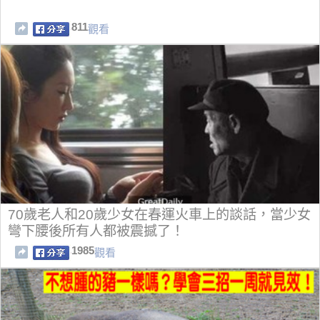
811
觀看
70歲老人和20歲少女在春運火車上的談話，當少女
彎下腰後所有人都被震撼了！
1985
觀看