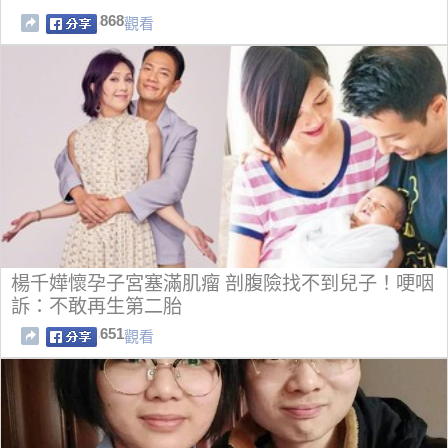
868
觀看
楊千嬅懷孕子宮塞滿肌瘤 剖腹險找不到兒子！哽咽
訴：不敢再生第二胎
651
觀看