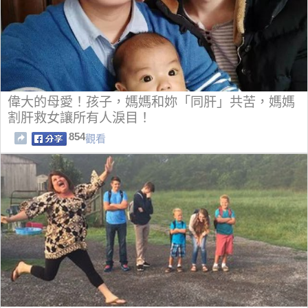
偉大的母愛！孩子，媽媽和妳「同肝」共苦，媽媽
割肝救女讓所有人淚目！
854
觀看