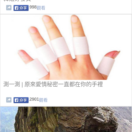
998
觀看
測一測 | 原來愛情秘密一直都在你的手裡
2901
觀看