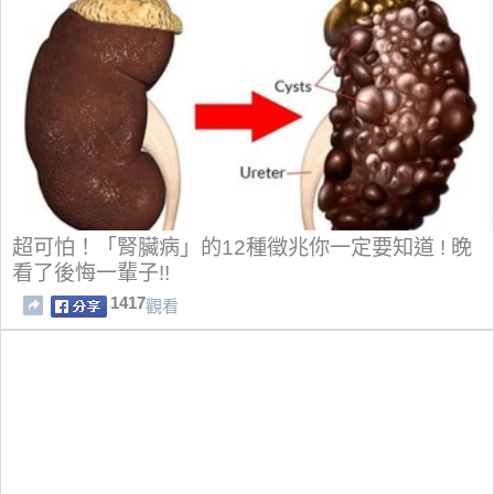
超可怕！「腎臟病」的12種徵兆你一定要知道 ! 晚
看了後悔一輩子!!
1417
觀看