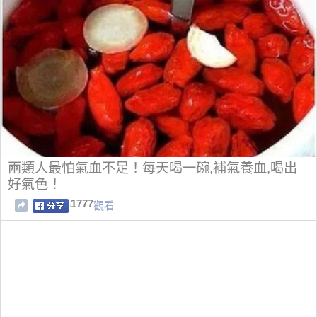
兩類人最怕氣血不足！每天喝一碗,補氣養血,喝出
好氣色！
1777
觀看