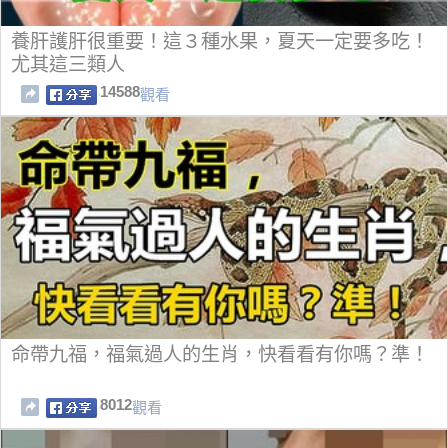
養肝護肝很重要！這３種水果，夏天一定要多吃！
尤其這三類人
14588
觀看
命帶九福，福氣過人的生肖，快看看有你嗎？準！
8012
觀看