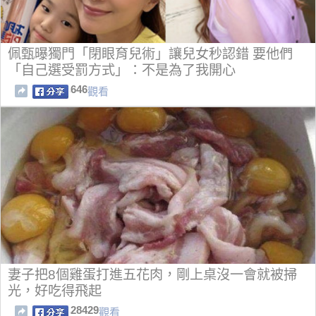
佩甄曝獨門「閉眼育兒術」讓兒女秒認錯 要他們
「自己選受罰方式」：不是為了我開心
646
觀看
妻子把8個雞蛋打進五花肉，剛上桌沒一會就被掃
光，好吃得飛起
28429
觀看