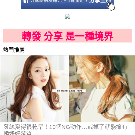
轉發 分享 是一種境界
熱門推薦
發絲變得很乾旱！10個NG動作…戒掉了就能擁有
韓妞好發質