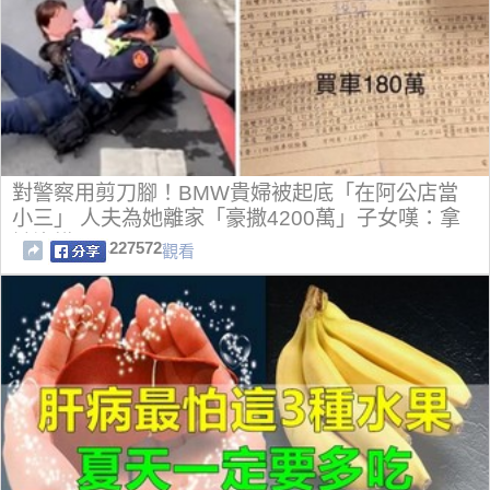
對警察用剪刀腳！BMW貴婦被起底「在阿公店當
小三」 人夫為她離家「豪撒4200萬」子女嘆：拿
她沒轍
227572
觀看