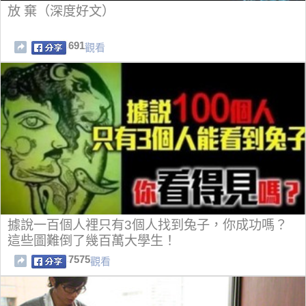
放 棄（深度好文）
691
觀看
據說一百個人裡只有3個人找到兔子，你成功嗎？
這些圖難倒了幾百萬大學生！
7575
觀看