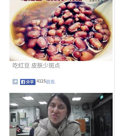
吃红豆 皮肤少斑点
4115
觀看.