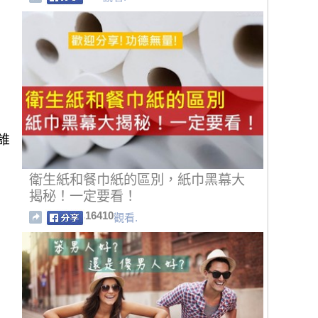
衛生紙和餐巾紙的區別，紙巾黑幕大
揭秘！一定要看！
16410
觀看.