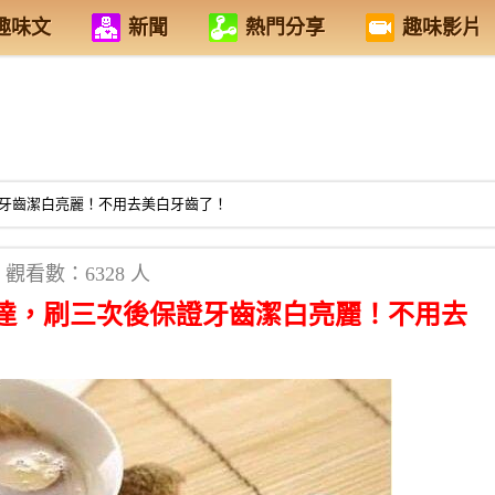
趣味文
新聞
熱門分享
趣味影片
牙齒潔白亮麗！不用去美白牙齒了！
觀看數：6328 人
達，刷三次後保證牙齒潔白亮麗！不用去