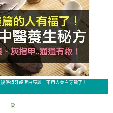
次後保證牙齒潔白亮麗！不用去美白牙齒了！