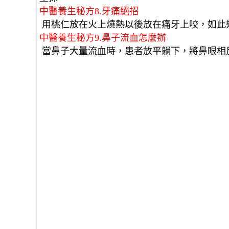
中醫養生秘方8.牙痛絕招
 用桃仁放在火上燒熱以後放在痛牙上咬，如此
中醫養生秘方9.鼻子流血怎麼辦
 當鼻子大量流血時，患者放平躺下，將鼻眼