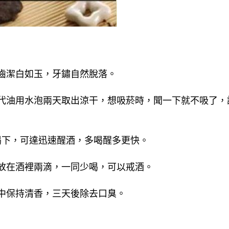
齒潔白如玉，牙鏽自然脫落。 
喝下，可達迅速醒酒，多喝醒多更快。 
放在酒裡兩滴，一同少喝，可以戒酒。 
口中保持清香，三天後除去口臭。