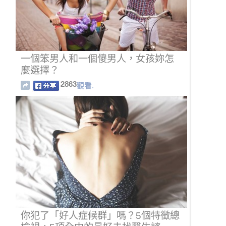
一個笨男人和一個傻男人，女孩妳怎
麼選擇？
2863
觀看.
你犯了「好人症候群」嗎？5個特徵總