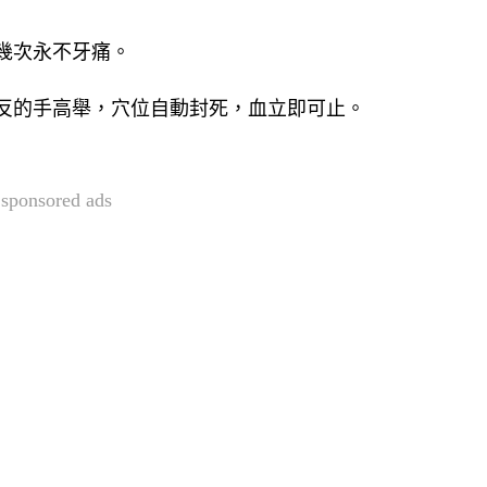
幾次永不牙痛。 
相反的手高舉，穴位自動封死，血立即可止。
sponsored ads