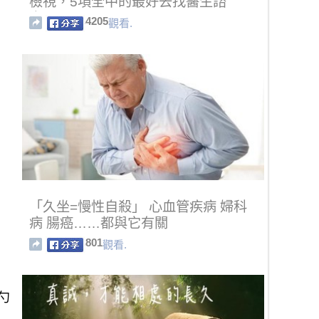
檢視，5項全中的最好去找醫生諮
商！！
4205
觀看.
「久坐=慢性自殺」 心血管疾病 婦科
病 腸癌……都與它有關
801
觀看.