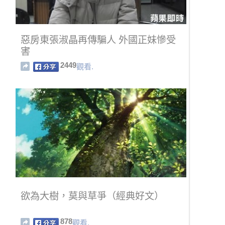
惡房東張淑晶再傳騙人 外國正妹慘受
害
2449
觀看.
欲為大樹，莫與草爭（經典好文）
878
觀看.