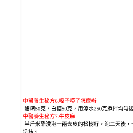
中醫養生秘方6.嗓子啞了怎麼辦
 醋精50克，白糖50克，用涼水250克攪拌
中醫養生秘方7.牛皮廯
 半斤米醋浸泡一兩去皮的松樹籽，泡二天後，一日擦三次，效果更佳。也可用一匙橘皮粉加半匙香油調勺
塗抹。 