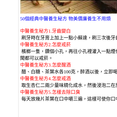
50個經典中醫養生秘方 物美價廉養生不用煩
中醫養生秘方1.牙齒變白
 刷牙時在牙膏上加上一點小蘇達，刷三次後牙
中醫養生秘方2.怎麼戒菸
 檳榔一隻，鑽個小孔，再往小孔裡灌入一點煙代油用水泡兩天取出涼干，想吸菸時，聞一下就不吸了，誰
聞都可以戒菸。 
中醫養生秘方3.怎麼醒酒
 醋、白糖、茶葉水各100克，醉酒以後，立即
中醫養生秘方4.怎麼戒酒
 取生杏仁二兩少量味精化成水，然後浸泡二在
中醫養生秘方5.怎樣去除口臭
 每天放幾片茶葉在口中嚼三遍，這樣可使你