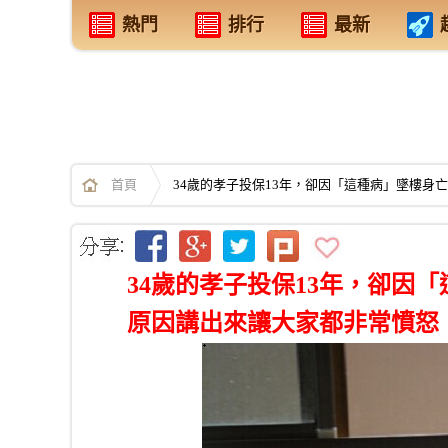
熱門
排行
最新
首頁
34歲的孝子投保13年，卻因「這種病」墜樓身亡.
34歲的孝子投保13年，卻因「這
原因講出來讓大家都非常憤怒