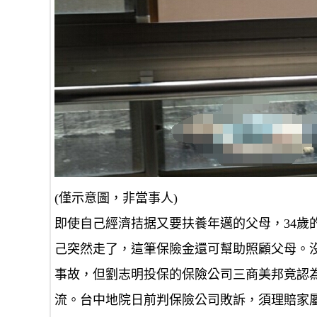
(僅示意圖，非當事人)
即使自己經濟拮据又要扶養年邁的父母，34歲
己突然走了，這筆保險金還可幫助照顧父母。沒
事故，但劉志明投保的保險公司三商美邦竟認
流。台中地院日前判保險公司敗訴，須理賠家屬