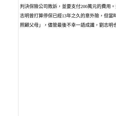
判決保險公司敗訴，並要支付200萬元的費用
志明曾打算停保已經13年之久的意外險，但當
照顧父母」，儘管最後不幸一語成讖，劉志明