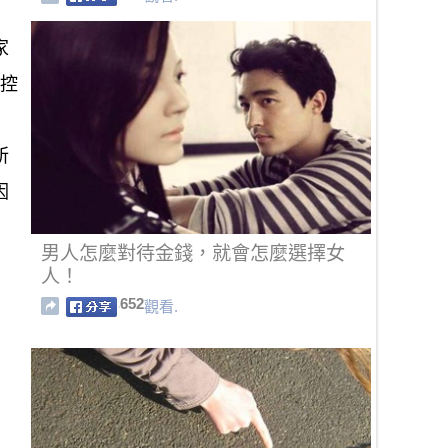
家
屬控
所
因
男人怎麼對待金錢，就會怎麼選擇女
人！
652
觀看.