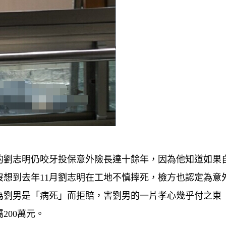
的劉志明仍咬牙投保意外險長達十餘年，因為他知道如果
想到去年11月劉志明在工地不慎摔死，檢方也認定為意
為劉男是「病死」而拒賠，害劉男的一片孝心幾乎付之東
200萬元。