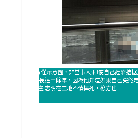
(僅示意圖，非當事人)即使自己經濟拮
長達十餘年，因為他知道如果自己突然走
劉志明在工地不慎摔死，檢方也