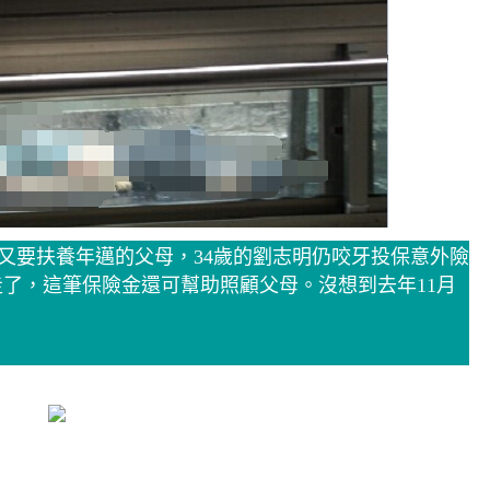
据又要扶養年邁的父母，34歲的劉志明仍咬牙投保意外險
了，這筆保險金還可幫助照顧父母。沒想到去年11月