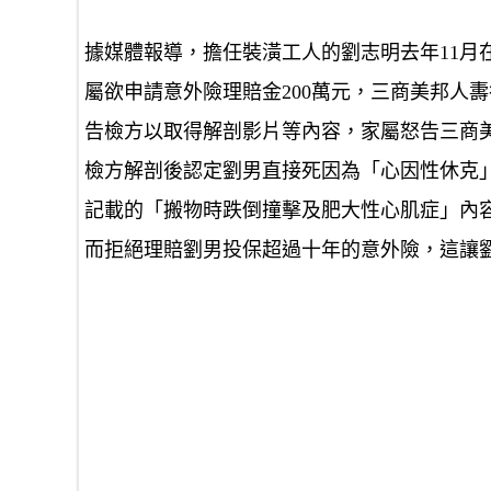
據媒體報導，擔任裝潢工人的劉志明去年11月
屬欲申請意外險理賠金200萬元，三商美邦人
告檢方以取得解剖影片等內容，家屬怒告三商
檢方解剖後認定劉男直接死因為「心因性休克
記載的「搬物時跌倒撞擊及肥大性心肌症」內
而拒絕理賠劉男投保超過十年的意外險，這讓