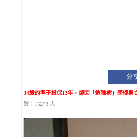
34歲的孝子投保13年，卻因「這種病」墜樓身亡
數：15273 人