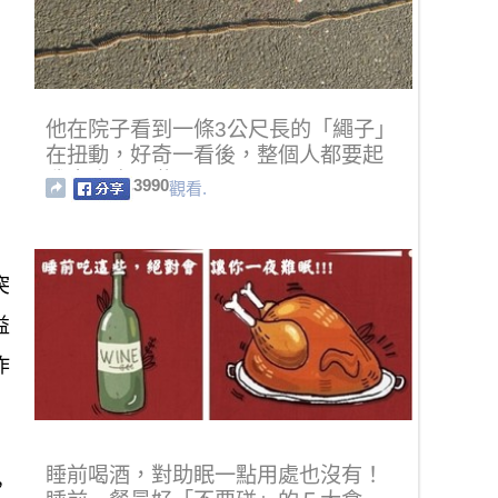
他在院子看到一條3公尺長的「繩子」
在扭動，好奇一看後，整個人都要起
雞皮疙瘩了啦...
3990
觀看.
突
益
作
睡前喝酒，對助眠一點用處也沒有！
，