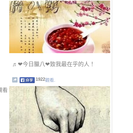
♬❤今日臘八❤致我最在乎的人！
1922
觀看.
觀看