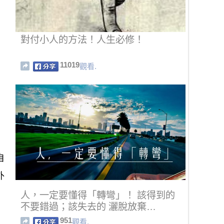
對付小人的方法！人生必修！
11019
觀看.
自
外
人，一定要懂得「轉彎」！ 該得到的
不要錯過；該失去的 灑脫放棄…
951
觀看.