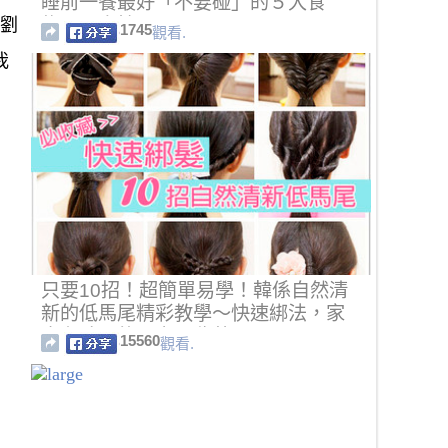
睡前一餐最好「不要碰」的５大食
時劉
物，一次性公開！
1745
觀看.
我
只要10招！超簡單易學！韓係自然清
新的低馬尾精彩教學～快速綁法，家
中有孩子的一定要收藏！
15560
觀看.