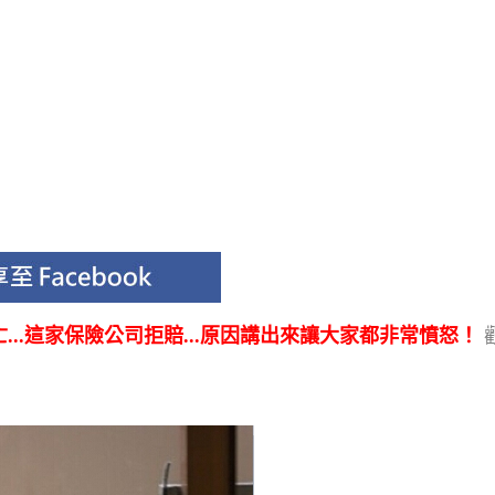
...這家保險公司拒賠...原因講出來讓大家都非常憤怒！