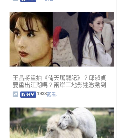
王晶將重拍《倚天屠龍記》？邱淑貞
要重出江湖嗎？兩岸三地影迷激動到
暴動了...
1933
觀看.