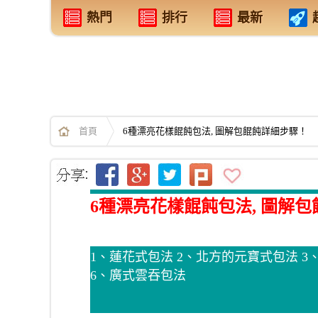
熱門
排行
最新
首頁
6種漂亮花樣餛飩包法, 圖解包餛飩詳細步驟！
6種漂亮花樣餛飩包法, 圖解
1、蓮花式包法 2、北方的元寶式包法 3
6、廣式雲吞包法