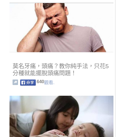
莫名牙痛，頭痛？教你純手法，只花5
分種就能擺脫頭痛問題！
640
觀看.