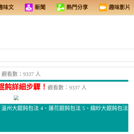
趣味文
新聞
熱門分享
趣味影片
觀看數：9337 人
包餛飩詳細步驟！
觀看數：9337 人
、溫州大餛飩包法 4、蓮花餛飩包法 5、縐紗大餛飩包法