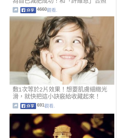
為自己減肥成功！和「許維恩」合照
馬上胖到爆！
4660
觀看.
敷1次等於2片效果！想要肌膚細緻光
滑，就快把這小訣竅給收藏起來！
691
觀看.