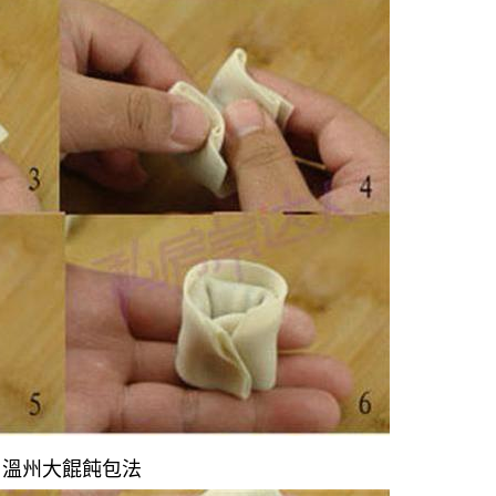
、溫州大餛飩包法