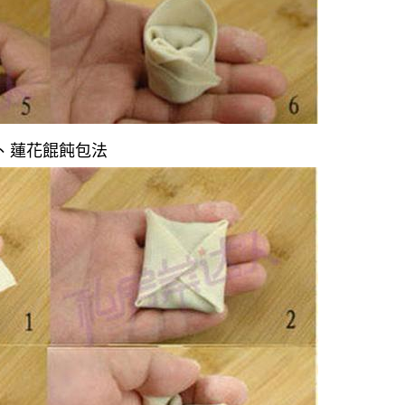
4、蓮花餛飩包法