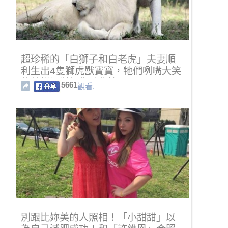
超珍稀的「白獅子和白老虎」夫妻順
利生出4隻獅虎獸寶寶，牠們咧嘴大笑
的萌樣絕對把你融化慘啊！
5661
觀看.
別跟比妳美的人照相！「小甜甜」以