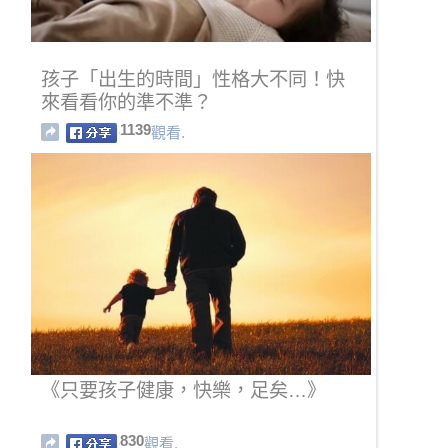
孩子「出生的時間」性格大不同！快
來看看你的準不準？
1139
觀看.
《只要孩子健康，快樂，足矣…》
830
觀看.