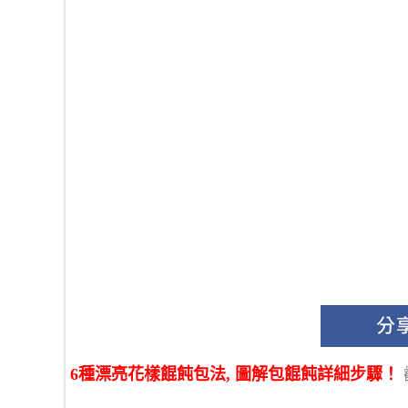
6種漂亮花樣餛飩包法, 圖解包餛飩詳細步驟！