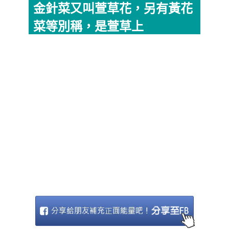
金針菜又叫萱草花，另有黃花
菜等別稱，是萱草上