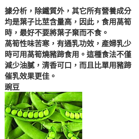
據分析，除鐵質外，其它所有營養成分
均是葉子比莖含量高，因此，食用萵筍
時，最好不要將葉子棄而不食。
萵筍性味苦寒，有通乳功效，產婦乳少
時可用萵筍燒豬蹄食用。這種食法不僅
減少油膩，清香可口，而且比單用豬蹄
催乳效果更佳。
豌豆