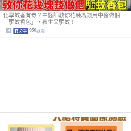
化學蚊香有毒？中醫師教你花幾塊錢用中醫做個
「驅蚊香包」，養生又驅蚊！
950
觀看