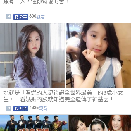
願有一人，懂你背後的苦！
890
觀看
她就是「看過的人都誇讚全世界最美」的8歲小女
生，一看媽媽的臉就知道完全遺傳了神基因！
4825
觀看