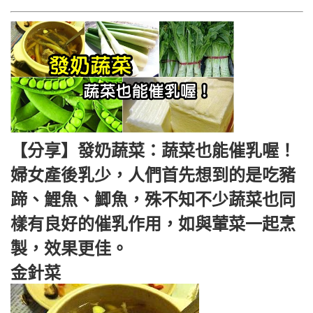
【分享】發奶蔬菜：蔬菜也能催乳喔！
婦女產後乳少，人們首先想到的是吃豬
蹄、鯉魚、鯽魚，殊不知不少蔬菜也同
樣有良好的催乳作用，如與葷菜一起烹
製，效果更佳。
金針菜