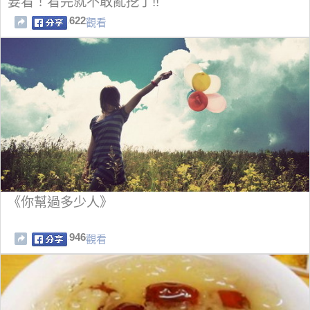
要看！看完就不敢亂挖了!!
622
觀看
《你幫過多少人》
946
觀看