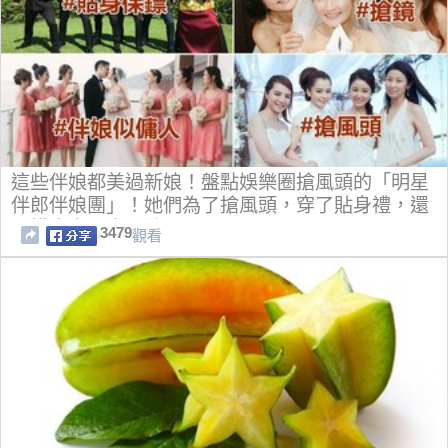
這些伴娘都美過新娘！盤點娛樂圈搶風頭的「明星
伴郎伴娘團」！她們為了搶風頭，穿了貼身禮，還
不惜大方露出內褲！
3479
觀看