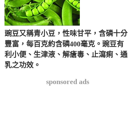
豌豆又稱青小豆，性味甘平，含磷十分
豐富，每百克約含磷400毫克。豌豆有
利小便、生津液、解瘡毒、止瀉痢、通
乳之功效。
sponsored ads