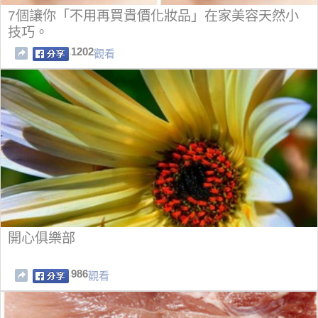
7個讓你「不用再買貴價化妝品」在家美容天然小
技巧。
1202
觀看
開心俱樂部
986
觀看