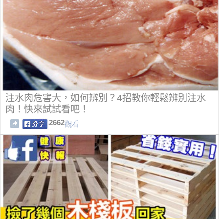
注水肉危害大，如何辨別？4招教你輕鬆辨別注水
肉！快來試試看吧！
2662
觀看