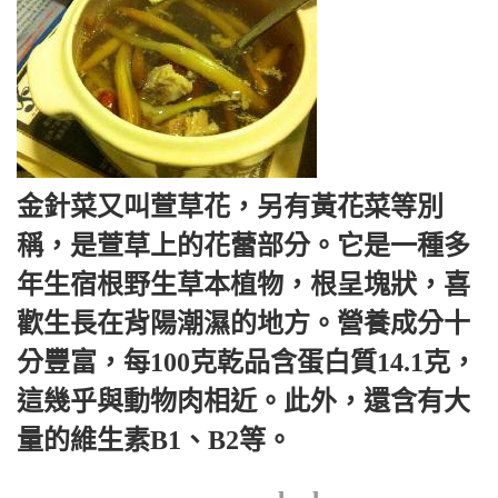
金針菜又叫萱草花，另有黃花菜等別
稱，是萱草上的花蕾部分。它是一種多
年生宿根野生草本植物，根呈塊狀，喜
歡生長在背陽潮濕的地方。營養成分十
分豐富，每100克乾品含蛋白質14.1克，
這幾乎與動物肉相近。此外，還含有大
量的維生素B1、B2等。