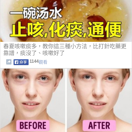
春夏咳嗽痰多，教你這三種小方法，比打針吃藥更
靠譜，痰沒了、咳嗽好了
1144
觀看