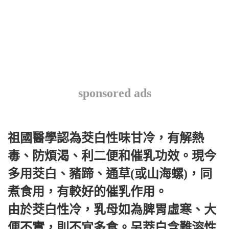
sponsored ads
祖國醫學認為茭白性味甘冷，有解熱
毒、防煩渴、利二便和催乳功效。現今
多用茭白、豬蹄、通草(或山海螺)，同
煮食用，有較好的催乳作用。
由於茭白性冷，乳母如為脾胃虛寒、大
便不實，則不宜多食。另茭白含難溶性