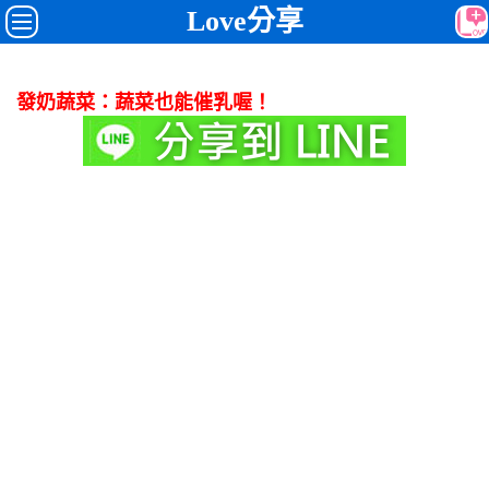
Love分享
發奶蔬菜：蔬菜也能催乳喔！