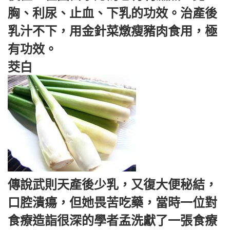
胸、利尿、止血、下乳的功效。治產後
乳汁不下，用金針菜燉瘦豬肉食用，極
有功效。
茭白
傳說武則天產後少乳，又復大便秘結，
口腔潰瘍，但她畏苦吃藥，當時一位對
食療造詣很深的學者孟洗獻了一張食療