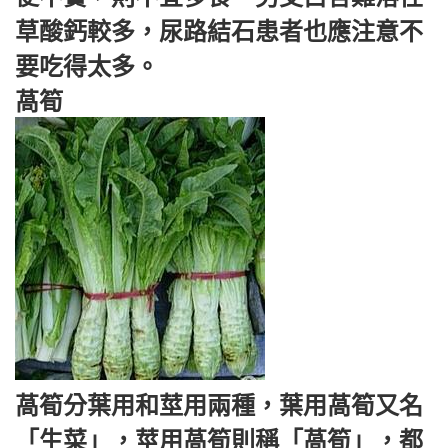
草酸鈣較多，尿路結石患者也應注意不
要吃得太多。
萵筍
萵筍分葉用和莖用兩種，葉用萵筍又名
「生菜」，莖用萵筍則稱「萵筍」，都