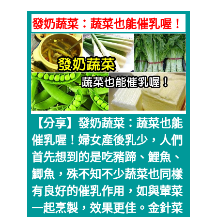
發奶蔬菜：蔬菜也能催乳喔！
【分享】發奶蔬菜：蔬菜也能
催乳喔！婦女產後乳少，人們
首先想到的是吃豬蹄、鯉魚、
鯽魚，殊不知不少蔬菜也同樣
有良好的催乳作用，如與葷菜
一起烹製，效果更佳。金針菜