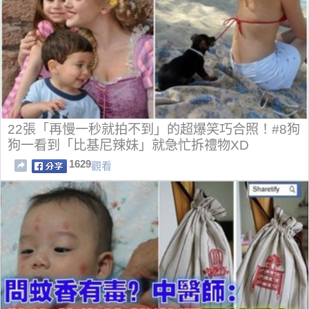
22張「再慢一秒就拍不到」的超爆笑巧合照！#8狗
狗一看到「比基尼辣妹」就急忙拆禮物XD
1629
觀看