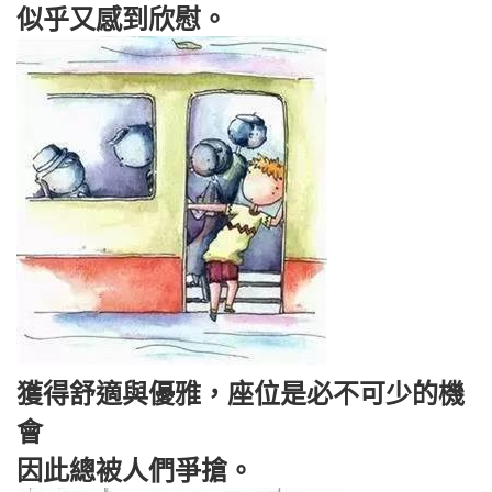
似乎又感到欣慰。
獲得舒適與優雅，座位是必不可少的機
會
因此總被人們爭搶。