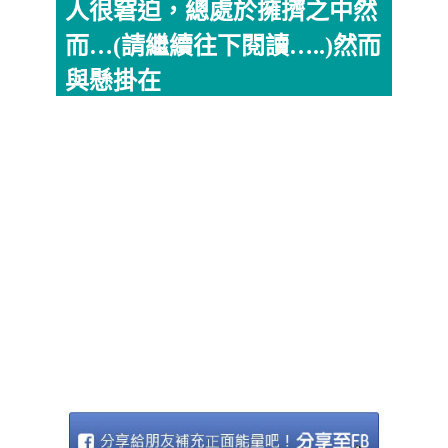
人很窘迫，總處於擁擠之中然
而…(請繼續往下閱讀…..)然而
與懸掛在