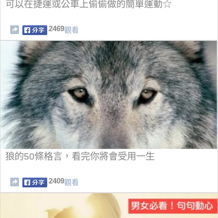
可以在捷運或公車上偷偷做的簡單運動☆
2469
觀看
狼的50條格言，看完你將會受用一生
2409
觀看