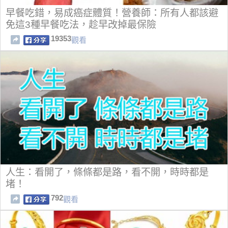
早餐吃錯，易成癌症體質！營養師：所有人都該避
免這3種早餐吃法，趁早改掉最保險
19353
觀看
人生：看開了，條條都是路，看不開，時時都是
堵！
792
觀看