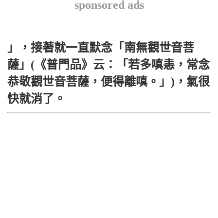
sponsored ads
」，接著就一直默念「南無觀世音菩
薩」(《普門品》云：「若多嗔恚，常念
恭敬觀世音菩薩，便得離嗔。」)，氣很
快就消了。