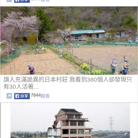
誤入充滿詭異的日本村莊 我看到380個人卻發現只
有30人活著…
7844
觀看