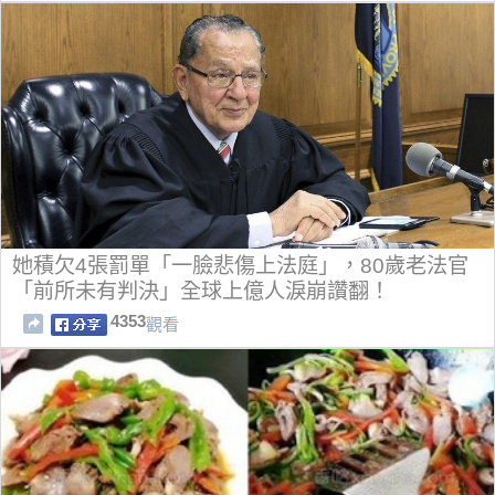
她積欠4張罰單「一臉悲傷上法庭」，80歲老法官
「前所未有判決」全球上億人淚崩讚翻！
4353
觀看