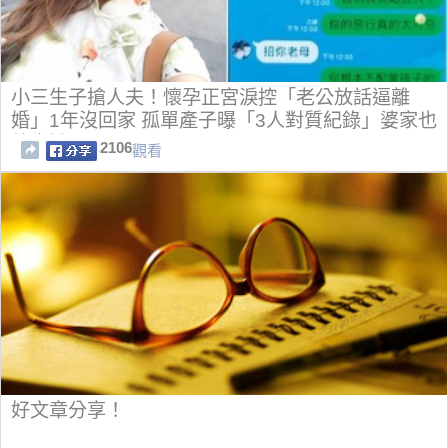
小三生子搶人夫！懷孕正宮淚控「老公放話逼離
婚」1年沒回家 孤單產子曝「3人對質紀錄」婆家也
放生她
2106
觀看
好文章分享！