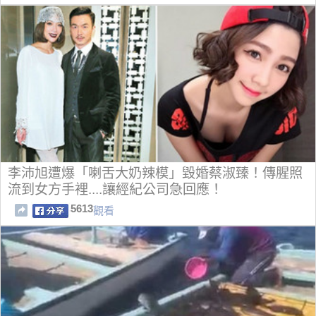
李沛旭遭爆「喇舌大奶辣模」毀婚蔡淑臻！傳腥照
流到女方手裡....讓經紀公司急回應！
5613
觀看