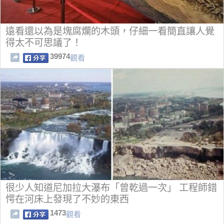
遠看還以為是塊腐爛的木頭，仔細一看簡直讓人覺
得太不可思議了！
39974
觀看
很少人知道尼加拉大瀑布「曾乾過一次」 工程師錯
愕在河床上發現了不妙的東西
1473
觀看