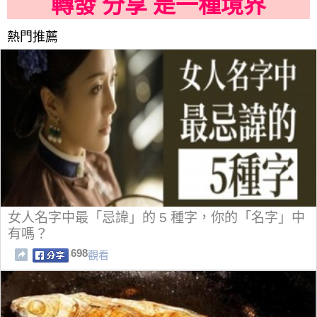
轉發 分享 是一種境界
熱門推薦
女人名字中最「忌諱」的 5 種字，你的「名字」中
有嗎？
698
觀看