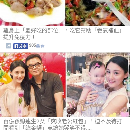
雞身上「最好吃的部位」，吃它幫助「養氣補血」
提升免疫力！
905
觀看
百億孫媳連生2女「爽收老公紅包」！迫不及待打
開看到「總金額」竟讓她哭笑不得....