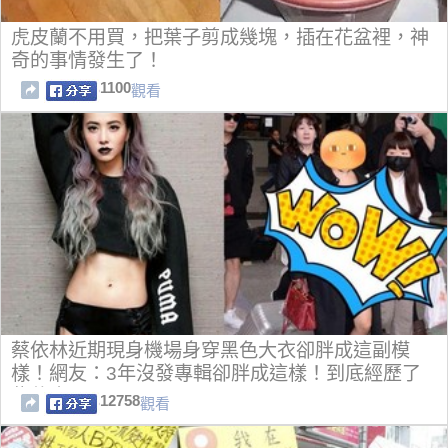
虎皮蘭不用買，把葉子剪成幾塊，插在花盆裡，神
奇的事情發生了！
1100
觀看
蔡依林近期現身機場身穿黑色大衣卻胖成這副模
樣！網友：3年沒發專輯卻胖成這樣！到底經歷了
些什麼？
12758
觀看