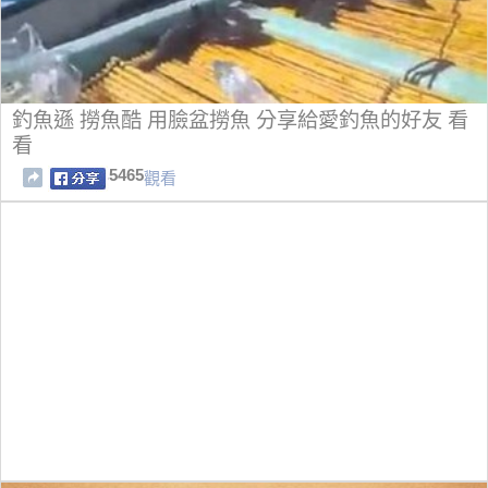
釣魚遜 撈魚酷 用臉盆撈魚 分享給愛釣魚的好友 看
看
5465
觀看