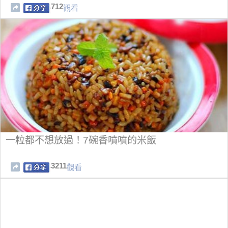
712
觀看
一粒都不想放過！7碗香噴噴的米飯
3211
觀看