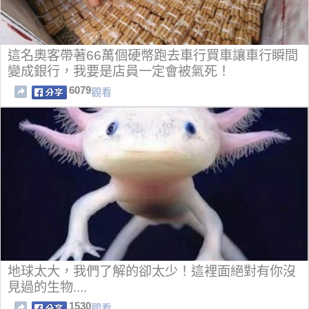
這名奧客帶著66萬個硬幣跑去車行買車讓車行瞬間
變成銀行，我要是店員一定會被氣死！
6079
觀看
地球太大，我們了解的卻太少！這裡面絕對有你沒
見過的生物....
1530
觀看