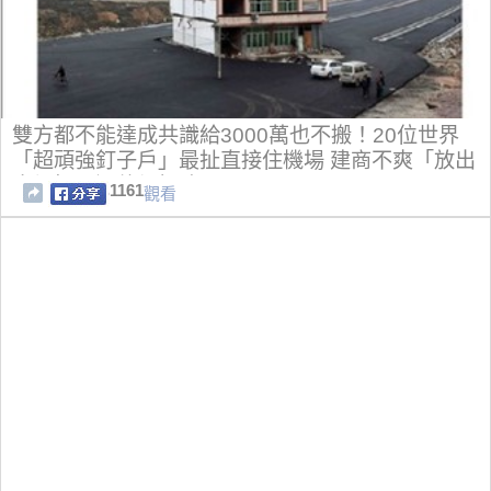
雙方都不能達成共識給3000萬也不搬！20位世界
「超頑強釘子戶」最扯直接住機場 建商不爽「放出
大絕招」逼他們投降
1161
觀看