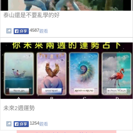
泰山還是不要亂學的好
4587
觀看
未來2週運勢
1254
觀看