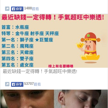
1488
觀看
最近缺錢一定得轉！手氣超旺中樂透!
53707
觀看