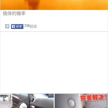
僥倖的機率
735
觀看