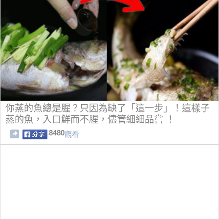
你蒸的魚總是腥？只因為缺了「這一步」！這樣子
蒸的魚，入口鮮而不腥，儘管細細品嘗 ！
8480
觀看