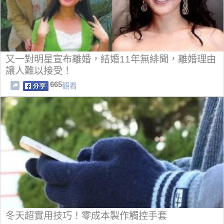
又一對明星宣布離婚，結婚11年無緋聞，離婚理由
讓人難以接受！
665
觀看
冬天超實用技巧！零成本製作觸控手套