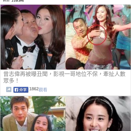
曾志偉再被曝丑聞，影視一哥地位不保，牽扯人數
眾多！
1862
觀看