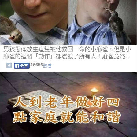
男孩忍痛放生這隻被他救回一命的小麻雀，但是小
麻雀的這個「動作」卻震撼了所有人！麻雀竟然...
16656
觀看