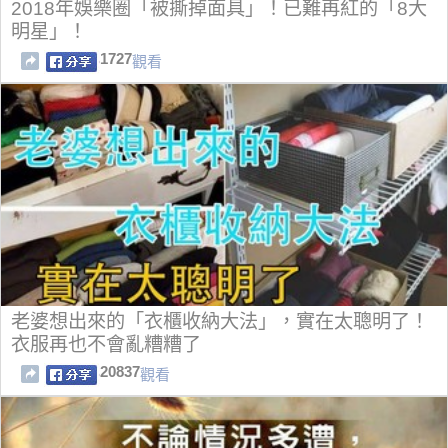
2018年娛樂圈「被撕掉面具」！已難再紅的「8大
明星」！
1727
觀看
老婆想出來的「衣櫃收納大法」，實在太聰明了！
衣服再也不會亂糟糟了
20837
觀看