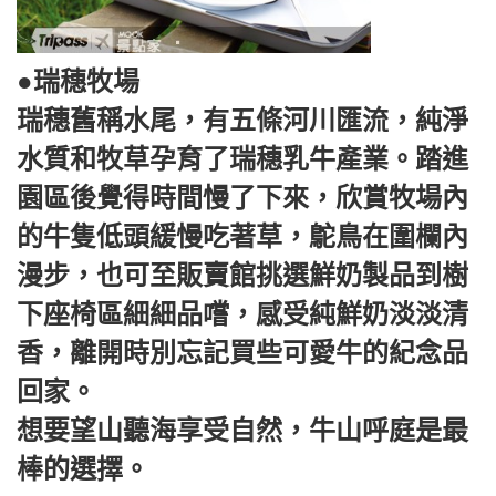
●瑞穗牧場
瑞穗舊稱水尾，有五條河川匯流，純淨
水質和牧草孕育了瑞穗乳牛產業。踏進
園區後覺得時間慢了下來，欣賞牧場內
的牛隻低頭緩慢吃著草，鴕鳥在圍欄內
漫步，也可至販賣館挑選鮮奶製品到樹
下座椅區細細品嚐，感受純鮮奶淡淡清
香，離開時別忘記買些可愛牛的紀念品
回家。
想要望山聽海享受自然，牛山呼庭是最
棒的選擇。