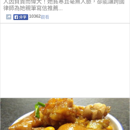
人因負責而偉大！她貧寒且毫無人脈，卻能讓跨國
律師為她親筆寫信推薦...
10362
觀看