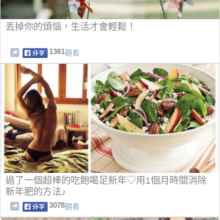
丟掉你的煩惱，生活才會輕鬆！
1361
觀看
過了一個超棒的吃飽喝足新年♡用1個月時間消除
新年肥的方法♪
3078
觀看