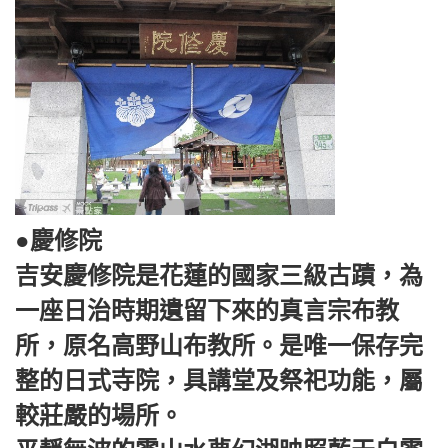
●慶修院
吉安慶修院是花蓮的國家三級古蹟，為
一座日治時期遺留下來的真言宗布教
所，原名高野山布教所。是唯一保存完
整的日式寺院，具講堂及祭祀功能，屬
較莊嚴的場所。