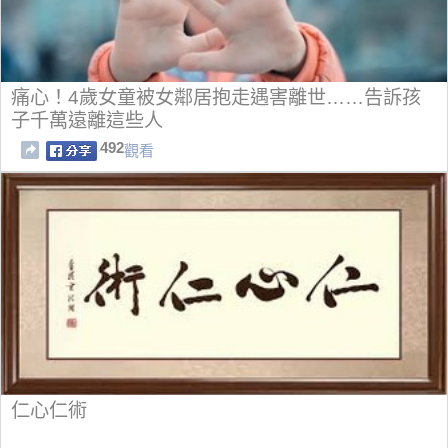
痛心！4歲女童被女鄰居抱走遇害離世……告訴孩
子千萬遠離這些人
492
觀看
仁心仁術