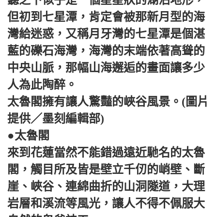
聽之下似乎是一個星星狀的湖泊地形，
但初到七星潭，肯定會被那新月型的海
灣給迷惑，又稱月牙灣的七星潭是個湛
藍的礫石海灣，海灣的末端依著高聳的
中央山脈，那幅山海邂逅的畫面讓多少
人為此陶醉。
太魯閣擁有讓人驚豔的峽谷風景。(圖片
提供／墨刻編輯部)
●太魯閣
來到花蓮當然不能錯過遠近馳名的太魯
閣，觸目所及皆是壁立千仞的峭壁、斷
崖、峽谷、連綿曲折的山洞隧道，大理
岩層和溪流等風光，讓人不得不佩服大