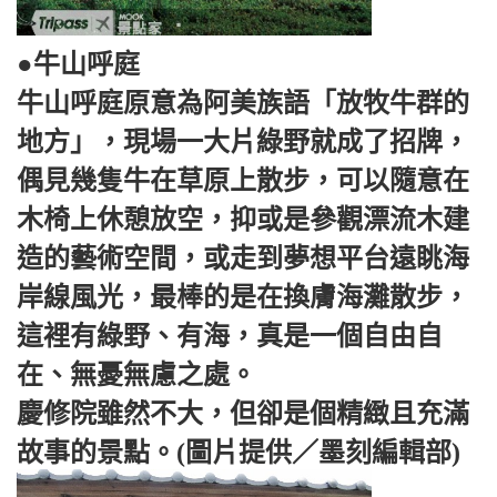
●牛山呼庭
牛山呼庭原意為阿美族語「放牧牛群的
地方」，現場一大片綠野就成了招牌，
偶見幾隻牛在草原上散步，可以隨意在
木椅上休憩放空，抑或是參觀漂流木建
造的藝術空間，或走到夢想平台遠眺海
岸線風光，最棒的是在換膚海灘散步，
這裡有綠野、有海，真是一個自由自
在、無憂無慮之處。
慶修院雖然不大，但卻是個精緻且充滿
故事的景點。(圖片提供／墨刻編輯部)