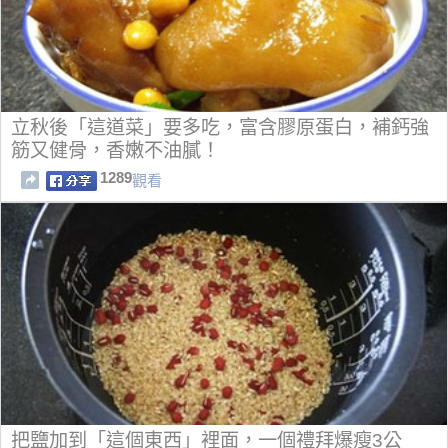
立秋後「這道菜」要多吃，富含膠原蛋白，補鈣強
筋又健骨，香嫩不油膩！
1289
觀看
把鹽加到「這個東西」裡面，一個禮拜爆瘦3公