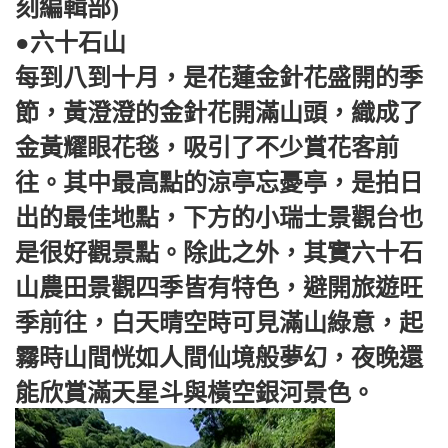
刻編輯部)
●六十石山
每到八到十月，是花蓮金針花盛開的季
節，黃澄澄的金針花開滿山頭，織成了
金黃耀眼花毯，吸引了不少賞花客前
往。其中最高點的涼亭忘憂亭，是拍日
出的最佳地點，下方的小瑞士景觀台也
是很好觀景點。除此之外，其實六十石
山農田景觀四季皆有特色，避開旅遊旺
季前往，白天晴空時可見滿山綠意，起
霧時山間恍如人間仙境般夢幻，夜晚還
能欣賞滿天星斗與橫空銀河景色。