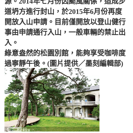
源。2014年七月份因颱風關係，造成步
道坍方進行封山，於2015年6月份再度
開放入山申請。目前僅開放以登山健行
事由申請通行入山，一般車輛的禁止出
入。
綠意盎然的松園別館，能夠享受咖啡度
過寧靜午後。(圖片提供／墨刻編輯部)