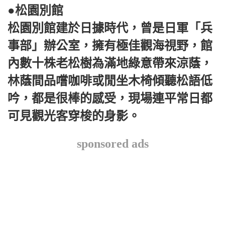
●松園別館
松園別館建於日據時代，曾是日軍「兵
事部」辦公室，擁有極佳觀海視野，館
內數十株老松樹為滿地綠意帶來涼蔭，
林蔭間品嚐咖啡或閒坐木椅傾聽松語低
吟，都是很棒的感受，現場連平常日都
可見觀光客穿梭的身影。
sponsored ads