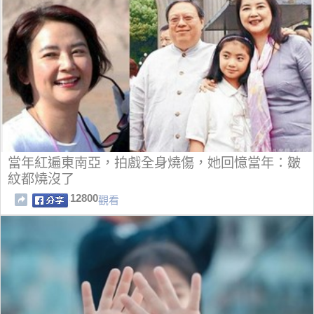
當年紅遍東南亞，拍戲全身燒傷，她回憶當年：皺
紋都燒沒了
12800
觀看