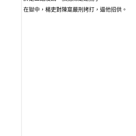
在獄中，楊吏對陳寔嚴刑拷打，逼他招供。