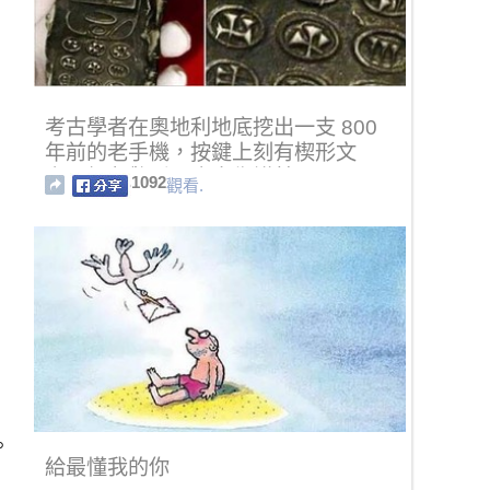
考古學者在奧地利地底挖出一支 800
年前的老手機，按鍵上刻有楔形文
字，網友驚呼：也太像諾基亞 3310！
1092
觀看.
。
給最懂我的你