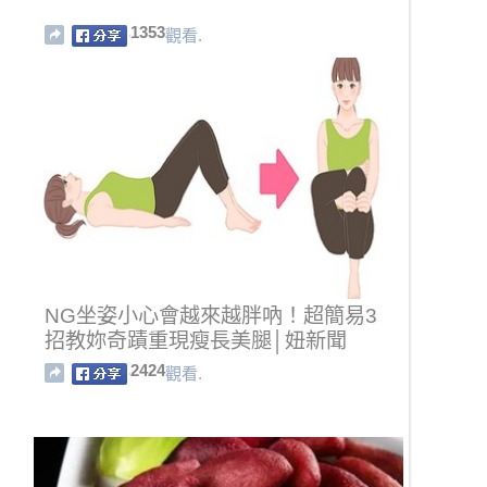
1353
觀看.
NG坐姿小心會越來越胖吶！超簡易3
招教妳奇蹟重現瘦長美腿│妞新聞
2424
觀看.