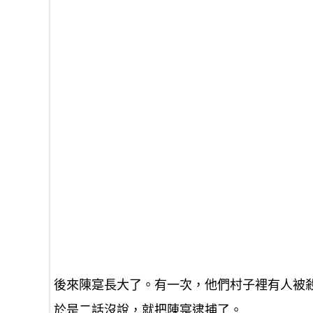
後來陳寔長大了。有一次，他們村子裡有人被
於是二話沒說，就把陳寔逮捕了。