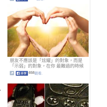
朋友不應該是「炫耀」的對象，而是
「示弱」的對象，在你 最難過的時候
陪著你…
658
觀看.
，