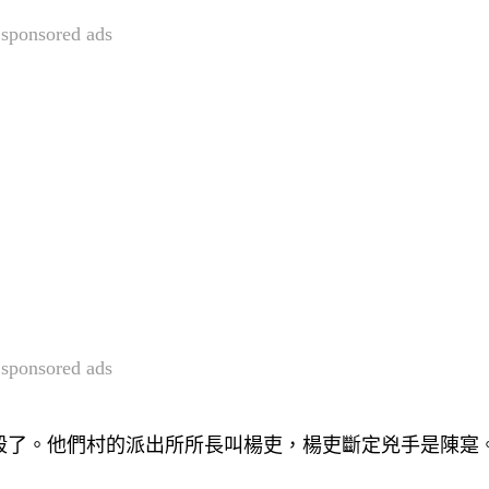
sponsored ads
sponsored ads
殺了。他們村的派出所所長叫楊吏，楊吏斷定兇手是陳寔