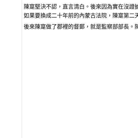
陳寔堅決不認，直言清白。後來因為實在沒證
如果要換成二十年前的內蒙古法院，陳寔第二
後來陳寔做了郡裡的督郵，就是監察部部長。