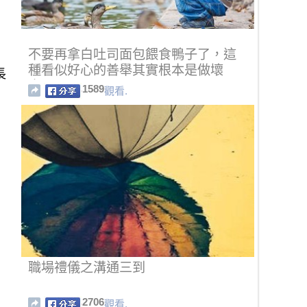
不要再拿白吐司面包餵食鴨子了，這
種看似好心的善舉其實根本是做壞
長
事！
1589
觀看.
職場禮儀之溝通三到
2706
觀看.