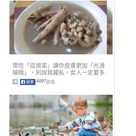
常吃「這道菜」讓你皮膚更加「光滑
細緻」，別說我藏私，女人一定要多
吃！
6097
觀看.