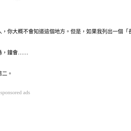
人，你大概不會知道這個地方。但是，如果我列出一個「
繇，鐘會……
第二。
sponsored ads