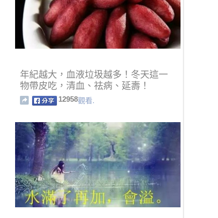
年紀越大，血液垃圾越多！冬天這一
物帶皮吃，清血、祛病、延壽！
12958
觀看.