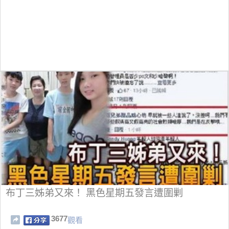
布丁三姊弟又來！ 黑色星期五發言遭圍剿
3677
觀看