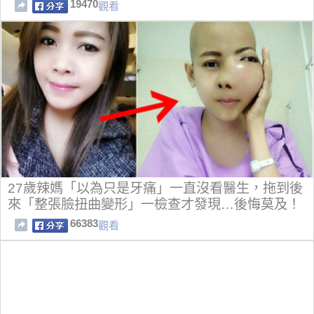
19470
觀看
27歲辣媽「以為只是牙痛」一直沒看醫生，拖到後
來「整張臉扭曲變形」一檢查才發現…後悔莫及！
66383
觀看