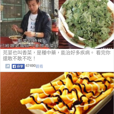
芫荽也叫香菜，是種中藥，能治好多疾病。 看完你
還敢不敢不吃！
47490
觀看