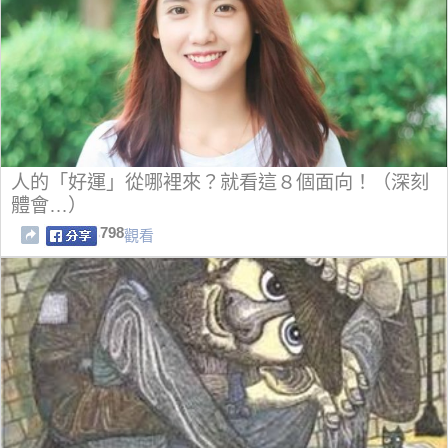
人的「好運」從哪裡來？就看這８個面向！（深刻
體會…）
798
觀看