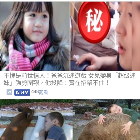
不愧是前世情人！爸爸沉迷遊戲 女兒變身「超級迷
妹」強勢圍觀，他投降：實在招架不住！
448
觀看