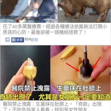
花了40多萬醫療費，經過各種療法依舊無法打開小
男孩的心防，最後卻被一頭豬給拯救了！
814
觀看
醫院禁止洩露：生薑抹在肚臍上，「奇跡」出現
了，不妨告訴家人看看，特別是女性朋友