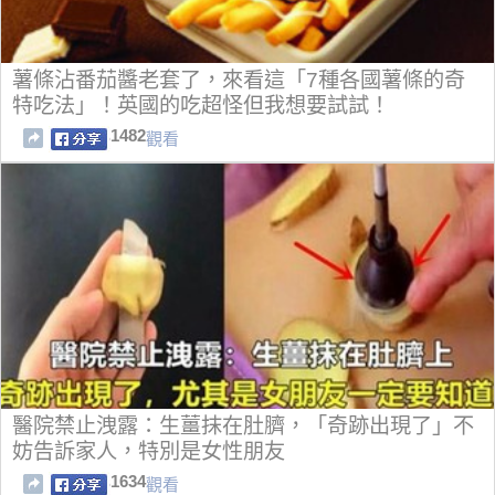
薯條沾番茄醬老套了，來看這「7種各國薯條的奇
特吃法」！英國的吃超怪但我想要試試！
1482
觀看
醫院禁止洩露：生薑抹在肚臍，「奇跡出現了」不
妨告訴家人，特別是女性朋友
1634
觀看