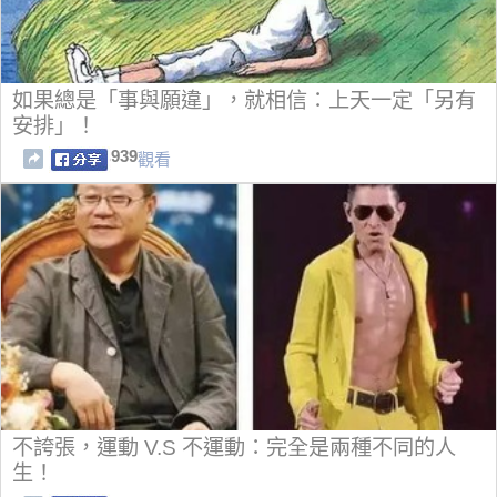
如果總是「事與願違」，就相信：上天一定「另有
安排」！
939
觀看
不誇張，運動 V.S 不運動：完全是兩種不同的人
生！