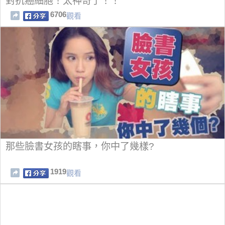
對抗癌細胞！太神奇了！！
6706
觀看
那些臉書女孩的瞎事，你中了幾樣?
1919
觀看