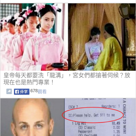
皇帝每天都要洗「龍溝」，宮女們都搶著伺候？放
現在也是熱門專業！
678
觀看