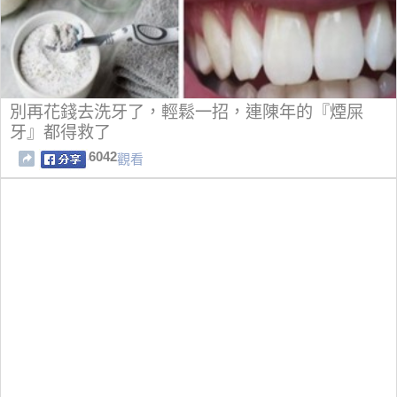
別再花錢去洗牙了，輕鬆一招，連陳年的『煙屎
牙』都得救了
6042
觀看