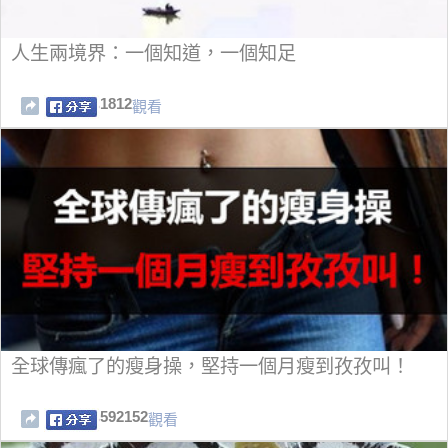
人生兩境界：一個知道，一個知足
1812
觀看
全球傳瘋了的瘦身操，堅持一個月瘦到孜孜叫！
592152
觀看