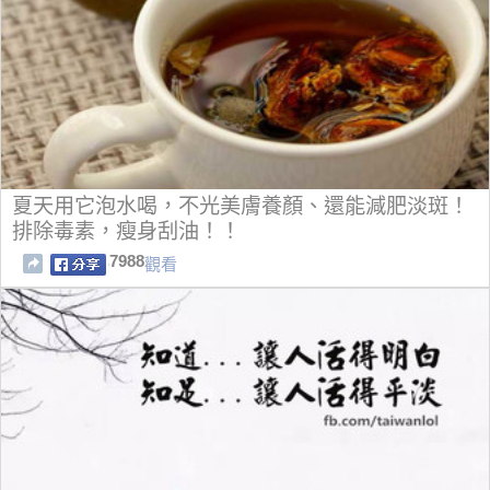
夏天用它泡水喝，不光美膚養顏、還能減肥淡斑！
排除毒素，瘦身刮油！！
7988
觀看