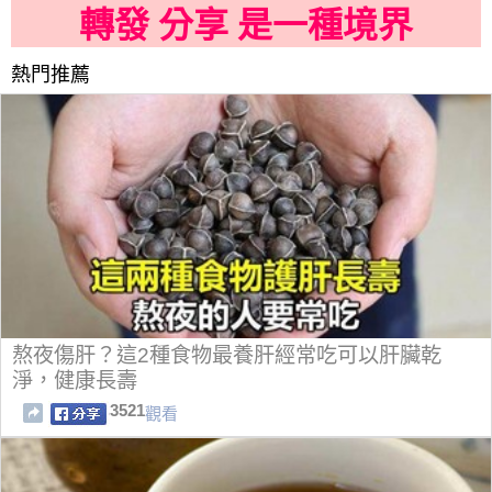
轉發 分享 是一種境界
熱門推薦
熬夜傷肝？這2種食物最養肝經常吃可以肝臟乾
淨，健康長壽
3521
觀看