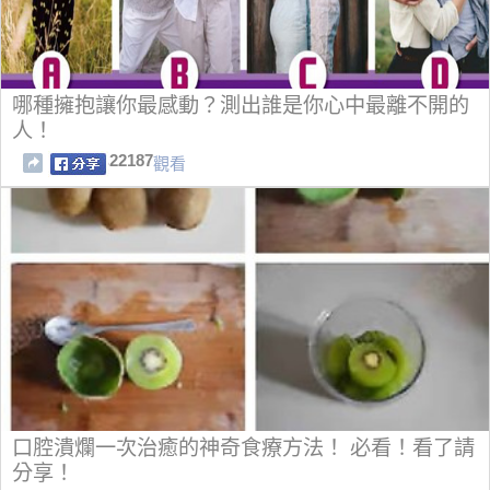
哪種擁抱讓你最感動？測出誰是你心中最離不開的
人！
22187
觀看
口腔潰爛一次治癒的神奇食療方法！ 必看！看了請
分享！