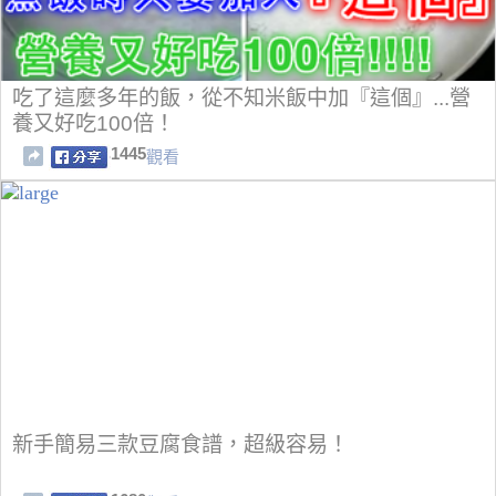
吃了這麼多年的飯，從不知米飯中加『這個』...營
養又好吃100倍！
1445
觀看
新手簡易三款豆腐食譜，超級容易！