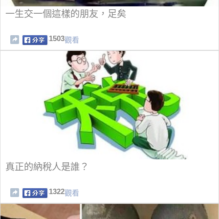
一生交一個這樣的朋友，足矣
1503
觀看
真正的納稅人是誰？
1322
觀看