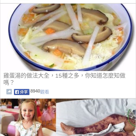
雞蛋湯的做法大全，15種之多，你知道怎麼知做
嗎？
8940
觀看