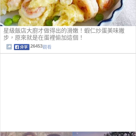
星級飯店大廚才做得出的滑嫩！蝦仁炒蛋美味撇
步，原來就是在蛋裡偷加這個！
26453
觀看