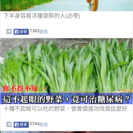
下半身容易浮腫發胖的人(必學)
7383
觀看
十種不起眼可以吃的野菜，營養價值功效竟這麼好
5744
觀看