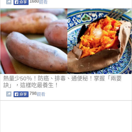
1680
觀看
熱量少50％！防癌、排毒、通便秘！掌握「兩要
訣」，這樣吃最養生！
798
觀看