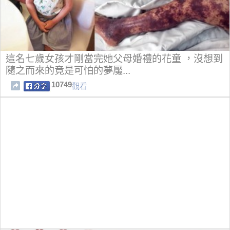
這名七歲女孩才剛當完她父母婚禮的花童 ，沒想到
隨之而來的竟是可怕的夢魘...
10749
觀看