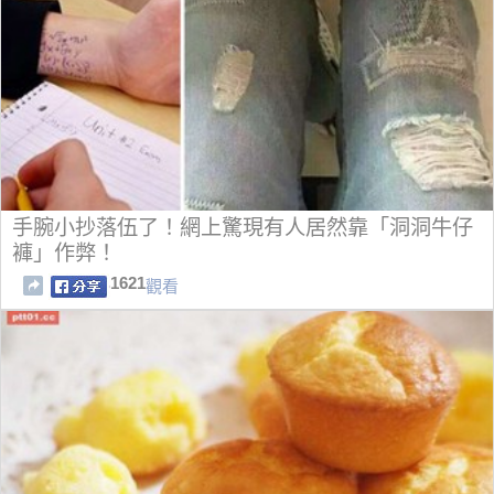
手腕小抄落伍了！網上驚現有人居然靠「洞洞牛仔
褲」作弊！
1621
觀看