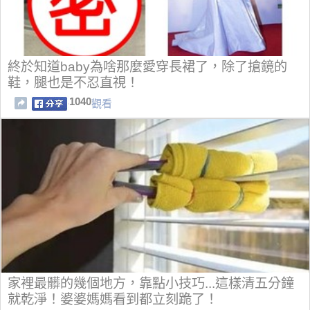
終於知道baby為啥那麼愛穿長裙了，除了搶鏡的
鞋，腿也是不忍直視！
1040
觀看
家裡最髒的幾個地方，靠點小技巧...這樣清五分鐘
就乾淨！婆婆媽媽看到都立刻跪了！