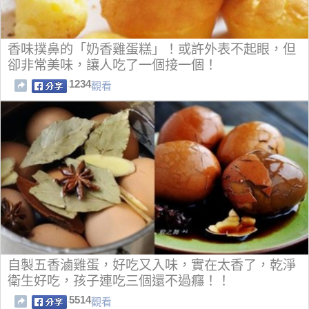
香味撲鼻的「奶香雞蛋糕」！或許外表不起眼，但
卻非常美味，讓人吃了一個接一個！
1234
觀看
自製五香滷雞蛋，好吃又入味，實在太香了，乾淨
衛生好吃，孩子連吃三個還不過癮！！
5514
觀看