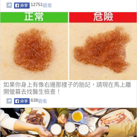
12751
觀看
如果你身上有像右邊那樣子的胎記，請現在馬上離
開螢幕去找醫生檢查！
638
觀看