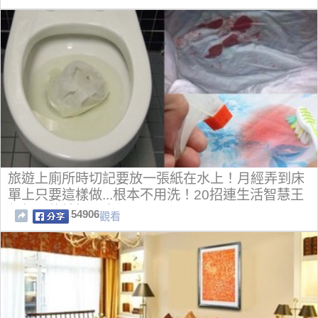
旅遊上廁所時切記要放一張紙在水上！月經弄到床
單上只要這樣做...根本不用洗！20招連生活智慧王
都佩服的妙招，太絕了！
54906
觀看