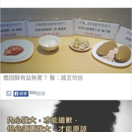
膽固醇有益無害？ 醫：謠言勿信
955
觀看