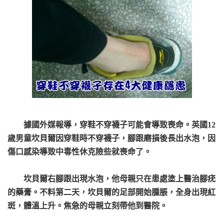
據國外媒報導，穿鞋不穿襪子可能會導致喪命。英國12
歲男童坎貝爾因穿鞋時不穿襪子，腳跟磨損後長出水泡，因
傷口感染導致中毒性休克險些就喪命了。
坎貝爾右腳跟出現水泡，他母親只在患處塗上醫治腳疣
的藥膏。不料第二天，坎貝爾的足部開始腫脹，全身出現紅
斑，體溫上升。焦急的母親立刻帶他到醫院。