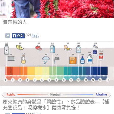
賣辣椒的人
821
觀看
原來健康的身體呈「弱鹼性」？食品酸鹼表—【補
充營養品 + 喝檸檬水】健康零負擔！