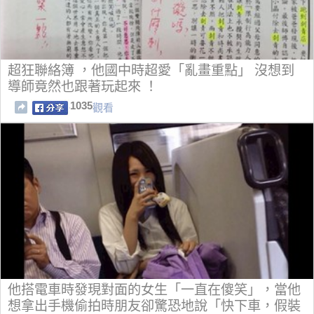
超狂聯絡簿 ，他國中時超愛「亂畫重點」 沒想到
導師竟然也跟著玩起來 ！
1035
觀看
他搭電車時發現對面的女生「一直在傻笑」，當他
想拿出手機偷拍時朋友卻驚恐地說「快下車，假裝