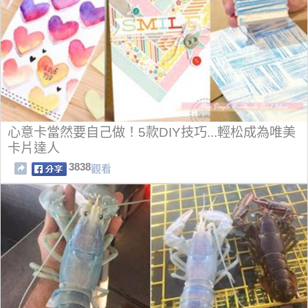
心意卡當然要自己做！5款DIY技巧...輕松成為唯美
卡片達人
3838
觀看