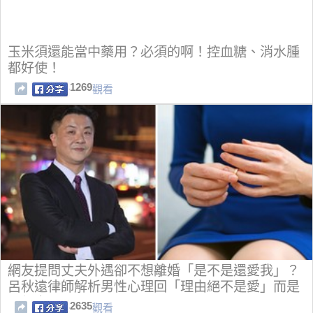
玉米須還能當中藥用？必須的啊！控血糖、消水腫
都好使！
1269
觀看
網友提問丈夫外遇卻不想離婚「是不是還愛我」？
呂秋遠律師解析男性心理回「理由絕不是愛」而是
兩個字！
2635
觀看