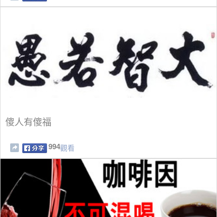
傻人有傻福
994
觀看