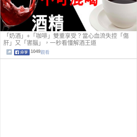
「奶酒」+「咖啡」雙重享受？當心血流失控「傷
肝」又「害腦」，一秒看懂解酒王道
1049
觀看