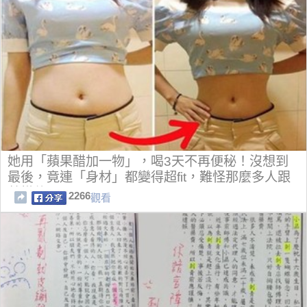
她用「蘋果醋加一物」，喝3天不再便秘！沒想到
最後，竟連「身材」都變得超fit，難怪那麼多人跟
著模仿！
2266
觀看