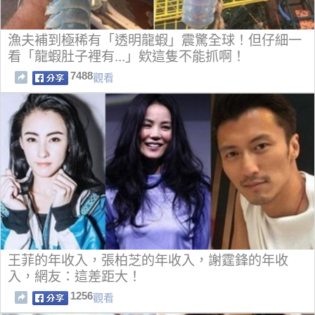
漁夫補到極稀有「透明龍蝦」震驚全球！但仔細一
看「龍蝦肚子裡有...」欸這隻不能抓啊！
7488
觀看
王菲的年收入，張柏芝的年收入，謝霆鋒的年收
入，網友：這差距大！
1256
觀看