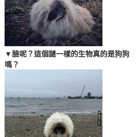
▼臉呢？這個謎一樣的生物真的是狗狗
嗎？