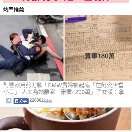
熱門推薦
對警察用剪刀腳！BMW貴婦被起底「在阿公店當
小三」 人夫為她離家「豪撒4200萬」子女嘆：拿
她沒轍
228302
觀看