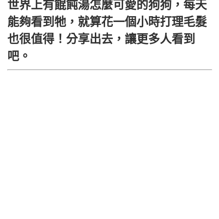
世界上有餛飩湯怎麼可愛的狗狗，每天
能夠看到牠，就算花一個小時打理毛髮
也很值得！分享出去，讓更多人看到
吧。