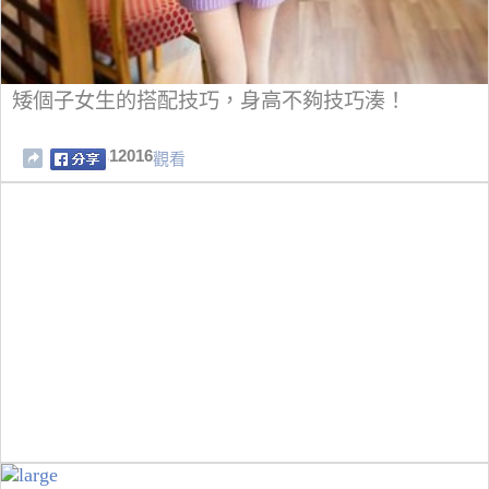
矮個子女生的搭配技巧，身高不夠技巧湊！
12016
觀看