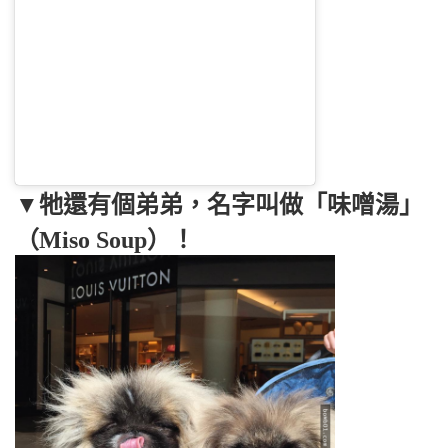
▼牠還有個弟弟，名字叫做「味噌湯」
（Miso Soup）！