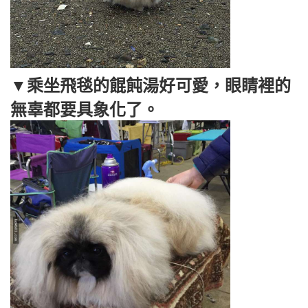
▼乘坐飛毯的餛飩湯好可愛，眼睛裡的
無辜都要具象化了。