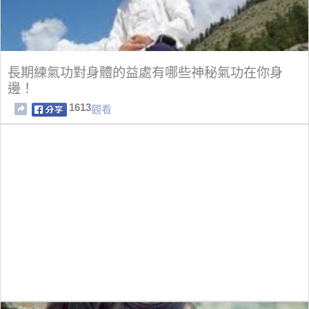
長期練氣功對身體的益處有哪些神秘氣功在你身
邊！
1613
觀看