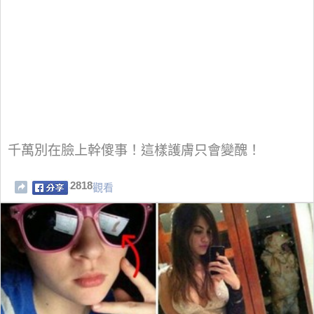
千萬別在臉上幹傻事！這樣護膚只會變醜！
2818
觀看