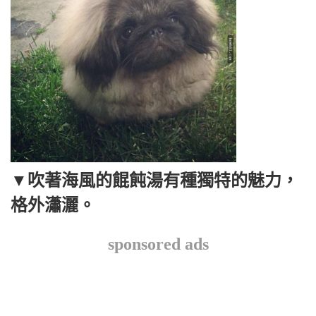
▼吹著海風的餛飩湯有種獨特的魅力，
格外瀟灑。
sponsored ads