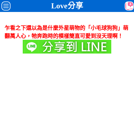
Love分享
乍看之下還以為是什麼外星萌物的「小毛球狗狗」萌
翻萬人心，牠奔跑時的模樣簡直可愛到沒天理啊！