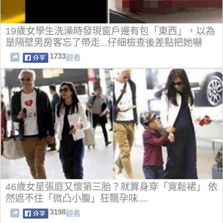
19歲女學生洗澡時發現窗戶邊有包「東西」，以為
是隔壁男房客忘了帶走...仔細檢查後差點把她嚇
死！！
1733
觀看
46歲女星張庭又懷第三胎？就算身穿「寬鬆裙」 依
然遮不住「微凸小腹」狂飄孕味....
3198
觀看