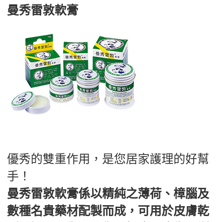
曼秀雷敦軟膏
優秀的雙重作用，是您居家護理的好幫
手！
曼秀雷敦軟膏係以精純之薄荷、樟腦及
數種名貴藥材配製而成，可用於皮膚乾