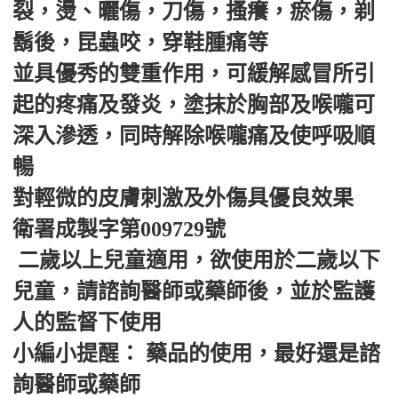
裂，燙、曬傷，刀傷，搔癢，瘀傷，剃
鬍後，昆蟲咬，穿鞋腫痛等
並具優秀的雙重作用，可緩解感冒所引
起的疼痛及發炎，塗抹於胸部及喉嚨可
深入滲透，同時解除喉嚨痛及使呼吸順
暢
對輕微的皮膚刺激及外傷具優良效果
衛署成製字第009729號
二歲以上兒童適用，欲使用於二歲以下
兒童，請諮詢醫師或藥師後，並於監護
人的監督下使用
小編小提醒： 藥品的使用，最好還是諮
詢醫師或藥師