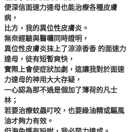
便深信面速力達母也能治療各種皮膚
病，
比方，我的異位性皮膚炎。
無奈經驗與醫囑同時證明，
異位性皮膚炎抹上了涼涼香香 的面速力
達母，徒有短暫爽快，
實際上會使症狀加劇，這讓我對於面速
力達母的神用大大存疑，
一心認為那不過是個加了薄荷的凡士
林；
若要治療蚊蟲叮咬，也要綠油精或驅風
油才夠力有效。
但海兔媽有吩咐，我必努力達成。