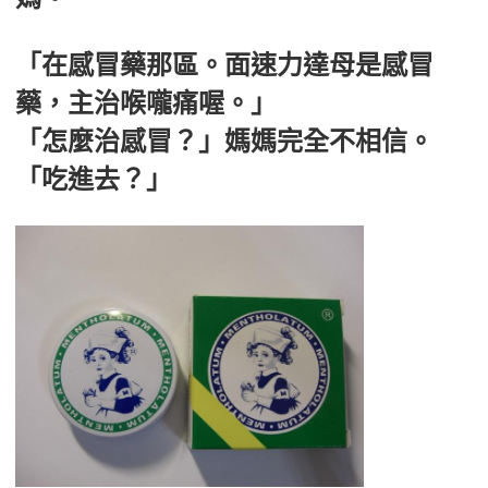
「在感冒藥那區。面速力達母是感冒
藥，主治喉嚨痛喔。」
「怎麼治感冒？」媽媽完全不相信。
「吃進去？」