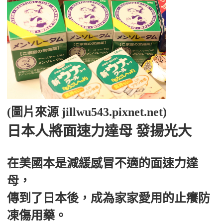
(圖片來源 jillwu543.pixnet.net)
日本人將面速力達母 發揚光大
在美國本是減緩感冒不適的面速力達
母，
傳到了日本後，成為家家愛用的止癢防
凍傷用藥。