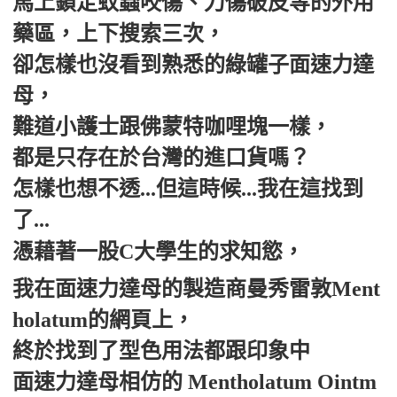
馬上鎖定蚊蟲咬傷、刀傷破皮等的外用
藥區，上下搜索三次，
卻怎樣也沒看到熟悉的綠罐子面速力達
母，
難道小護士跟佛蒙特咖哩塊一樣，
都是只存在於台灣的進口貨嗎？
怎樣也想不透...但這時候...我在這找到
了...
憑藉著一股C大學生的求知慾，
我在面速力達母的製造商曼秀雷敦Ment
holatum的網頁上，
終於找到了型色用法都跟印象中
面速力達母相仿的 Mentholatum Ointm