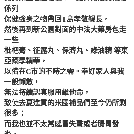
係列
保健強身之物帶回T島孝敬親長，
然後再到新公園對面的中法大藥房包走
一些
枇杷膏、征露丸、保濟丸、綠油精 等東
亞藥學精華，
以備在C市的不時之需。幸好家人與我
一般懶散，
無法持續認真服用維他命，
致使去夏進貢的米國補品們至今仍所剩
很多；
而我也並不太常感冒失聲或者腸胃發