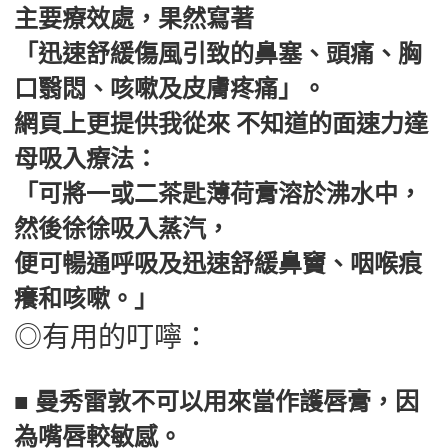
主要療效處，果然寫著
「迅速舒緩傷風引致的鼻塞、頭痛、胸
口翳悶、咳嗽及皮膚疼痛」。
網頁上更提供我從來 不知道的面速力達
母吸入療法：
「可將一或二茶匙薄荷膏溶於沸水中，
然後徐徐吸入蒸汽，
便可暢通呼吸及迅速舒緩鼻竇、咽喉痕
癢和咳嗽。」
◎有用的叮嚀：
■ 曼秀雷敦不可以用來當作護唇膏，因
為嘴唇較敏感。