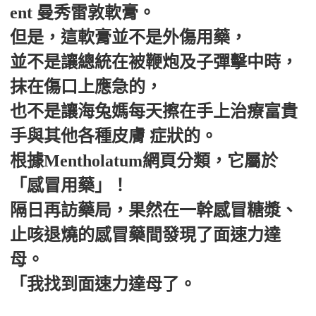
ent 曼秀雷敦軟膏。
但是，這軟膏並不是外傷用藥，
並不是讓總統在被鞭炮及子彈擊中時，
抹在傷口上應急的，
也不是讓海兔媽每天擦在手上治療富貴
手與其他各種皮膚 症狀的。
根據Mentholatum網頁分類，它屬於
「感冒用藥」！
隔日再訪藥局，果然在一幹感冒糖漿、
止咳退燒的感冒藥間發現了面速力達
母。
「我找到面速力達母了。