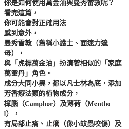
你是如何使用萬金油與曼秀雷敦呢？
看完這篇，
你可能會對正確用法
感到意外，
曼秀雷敦（舊稱小護士、面速力達
母），
與「虎標萬金油」扮演著相似的「家庭
萬靈丹」角色。
成分大同小異，都以凡士林為底，添加
芳香療法類的植物成分，
樟腦（Camphor）及薄荷（Mentho
l），
有局部止痛、止癢（像小蚊蟲咬傷）及