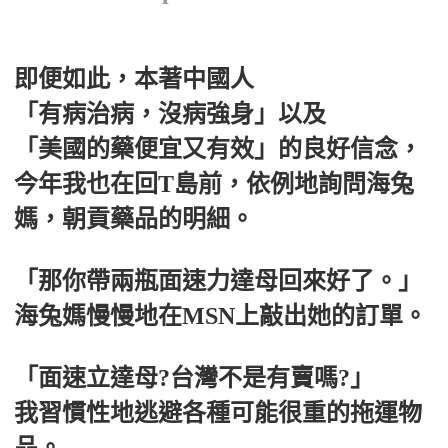
即便如此，本著中國人
「有病治病，沒病強身」以及
「美國的藥便宜又有效」的良好信念，
今年我也在回T島前，依例地詢問海兔
媽，朝貢藥品的明細。
「那你帶兩瓶面速力達母回來好了。」
海兔媽慢慢地在MSN上敲出她的訂單。
「面速立達母?台灣不是有賣嗎?」
我習慣性地逃避各種可能很重的拖運物
品。