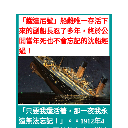
「鐵達尼號」船難唯一存活下
來的副船長忍了多年，終於公
開當年死也不會忘記的沈船經
過！
「只要我還活著，那一夜我永
遠無法忘記！」。。1912年4