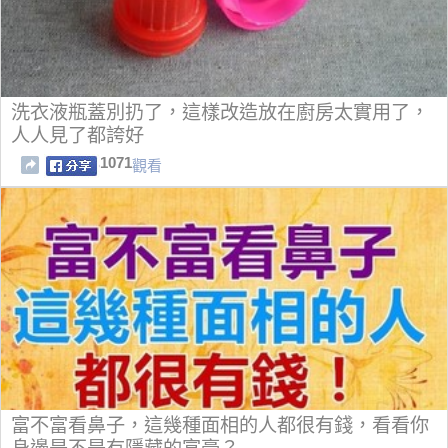
洗衣液瓶蓋別扔了，這樣改造放在廚房太實用了，
人人見了都誇好
1071
觀看
富不富看鼻子，這幾種面相的人都很有錢，看看你