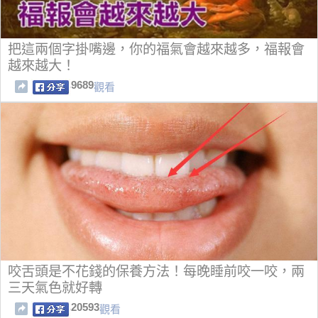
把這兩個字掛嘴邊，你的福氣會越來越多，福報會
越來越大！
9689
觀看
咬舌頭是不花錢的保養方法！每晚睡前咬一咬，兩
三天氣色就好轉
20593
觀看