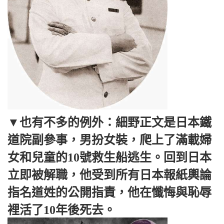
▼也有不多的例外：細野正文是日本鐵
道院副參事，男扮女裝，爬上了滿載婦
女和兒童的10號救生船逃生。回到日本
立即被解職，他受到所有日本報紙輿論
指名道姓的公開指責，他在懺悔與恥辱
裡活了10年後死去。