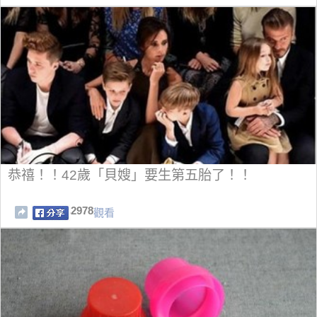
恭禧！！42歲「貝嫂」要生第五胎了！！
2978
觀看