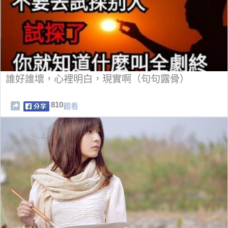
誰好誰壞，心裡明白，現實啊（句句露骨）
810
觀看