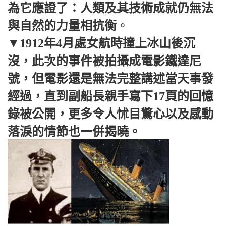
為它應證了：人類及其技術成就仍無法
與自然的力量相抗衡
。
▼1912年4月處女航時撞上冰山後沉
沒，此次的事件被拍攝成電影鐵達尼
號，但電影還是無法完整講述當天事發
經過，直到副船長親手寫下17頁的回憶
錄被公開，更多令人怵目驚心以及感動
落淚的情節也一併揭曉。