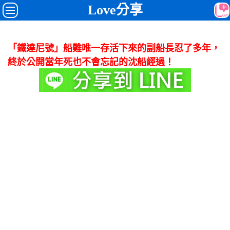
Love分享
「鐵達尼號」船難唯一存活下來的副船長忍了多年，
終於公開當年死也不會忘記的沈船經過！