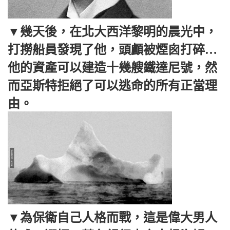
▼幾天後，在北大西洋黎明的晨光中，
打撈船員發現了他，頭顱被煙囪打碎…
他的資產可以建造十幾艘鐵達尼號，然
而亞斯特拒絕了可以逃命的所有正當理
由。
▼為保衛自己人格而戰，這是偉大男人