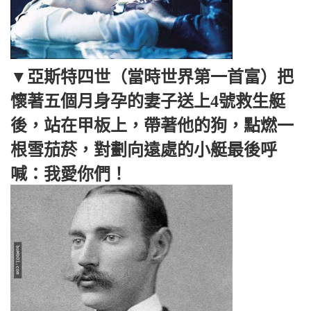
▼亞斯特四世（當時世界第一首富）把
懷著五個月身孕的妻子送上4號救生艇
後，站在甲板上，帶著他的狗，點燃一
根雪茄菸，對劃向遠處的小艇最後呼
喊：我愛你們！