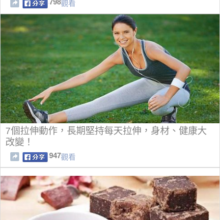
798
觀看
7個拉伸動作，長期堅持每天拉伸，身材、健康大
改變！
947
觀看