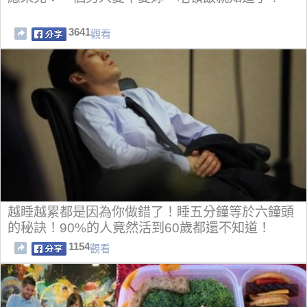
3641
觀看
越睡越累都是因為你做錯了！睡五分鐘等於六鐘頭
的秘訣！90%的人竟然活到60歲都還不知道！
1154
觀看