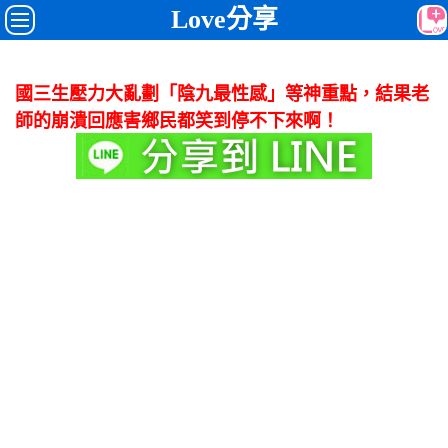
Love分享
國三生壓力大亂劃「陰九最性感」等神重點，結果老
師的崩潰回應害鄉民都笑到停不下來啊！