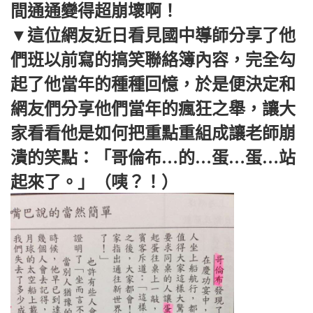
間通通變得超崩壞啊！
▼這位網友近日看見國中導師分享了他
們班以前寫的搞笑聯絡簿內容，完全勾
起了他當年的種種回憶，於是便決定和
網友們分享他們當年的瘋狂之舉，讓大
家看看他是如何把重點重組成讓老師崩
潰的笑點：「哥倫布…的…蛋…蛋…站
起來了。」（咦？！）