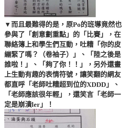
▼而且最難得的是，原Po的班導竟然也
參與了「創意劃重點」的「比賽」，在
聯絡簿上和學生們互動，吐糟「你的皮
繃緊了嗎？（卷袖子）」、「陸之後是
誰啦！」、「夠了你！！」，另外還畫
上生動有趣的表情符號，讓笑翻的網友
都直呼「老師吐糟超到位的XDDD」、
「老師應該很年輕」，還笑言「老師一
定是崩潰ler」！