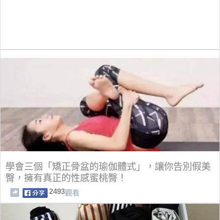
學會三個「矯正骨盆的瑜伽體式」，讓你告別假美
臀，擁有真正的性感蜜桃臀！
2493
觀看