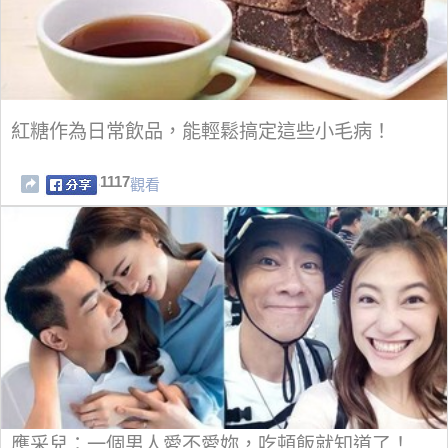
紅糖作為日常飲品，能輕鬆搞定這些小毛病！
1117
觀看
應采兒：一個男人愛不愛妳，吃頓飯就知道了！