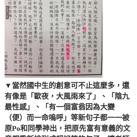
▼當然國中生的創意可不止這麼多，還
有像是「歐夜，大風雨來了」、「陰九
最性感」、「有一個富翁因為大變
（便）而一命嗚呼」等新句子都一一被
原Po和同學神出，把原先富有意義的文