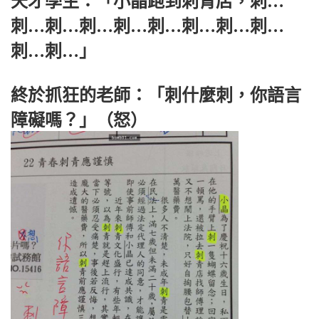
天才學生：「小晶跑到刺青店，刺…
刺…刺…刺…刺…刺…刺…刺…刺…
刺…刺…」
終於抓狂的老師：「刺什麼刺，你語言
障礙嗎？」（怒）