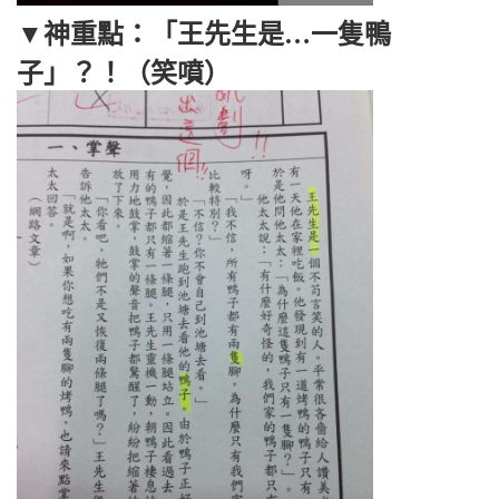
▼神重點：「王先生是…一隻鴨
子」？！（笑噴）