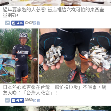
過年要旅遊的人必看! 飯店裡這六樣可怕的東西盡
量別碰!
2528
觀看
日本熱心歐吉桑在台灣「幫忙撿垃圾」不喊累，網
友大嘆：「台灣人悲哀」！
3980
觀看