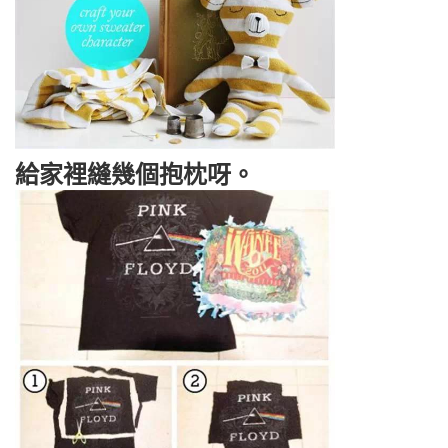
給家裡縫幾個抱枕呀。