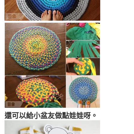
還可以給小盆友做點娃娃呀。