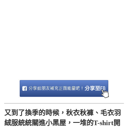
又到了換季的時候，秋衣秋褲、毛衣羽
絨服統統關進小黑屋，一堆的T-shirt開