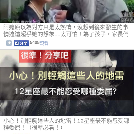
阿嬤原以為對方只是太熱情，沒想到後來發生的事
情遠遠超乎她的想象....太可怕！為了孩子，家長們
一定要看！
5405
觀看
小心！別輕觸這些人的地雷！12星座最不能忍受哪
種委屈！（很準必看！）