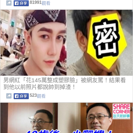
81991
觀看
男網紅「花145萬整成塑膠臉」被網友罵！結果看
到他以前照片都說帥到掉渣！
523
觀看