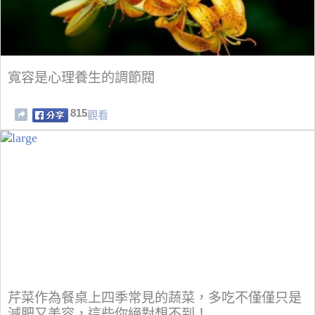
寬容是心理養生的調節閥
815
觀看
芹菜作為餐桌上四季常見的蔬菜，多吃不僅僅只是
減肥又美容，這些你絕對想不到！