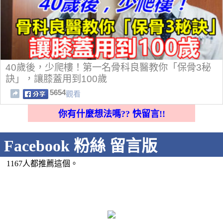
40歲後，少爬樓！第一名骨科良醫教你「保骨3秘
訣」，讓膝蓋用到100歲
5654
觀看
你有什麼想法嗎?? 快留言!!
Facebook 粉絲 留言版
1167人都推薦這個。