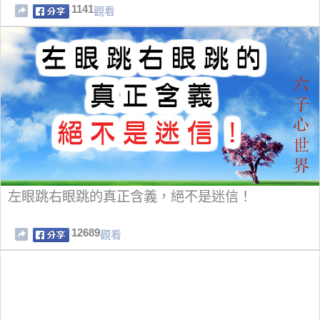
1141
觀看
左眼跳右眼跳的真正含義，絕不是迷信！
12689
觀看