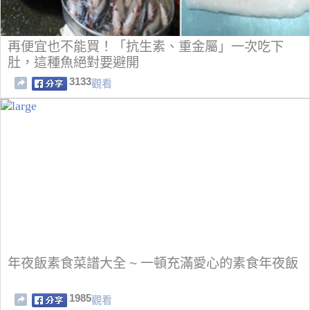
再便宜也不能買！「抗生素、重金屬」一次吃下
肚，這種魚絕對要避開
3133
觀看
年夜飯素食菜譜大全 ~ 一頓充滿愛心的素食年夜飯
1985
觀看