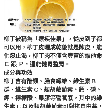
柳丁被稱為「療疾佳果」，從皮到子都
可以用，柳丁皮曬成乾後就是陳皮，能
化痰止渴，柳丁肉不僅含豐富的維他命
Ｃ 跟 Ｐ，還能健胃整胃。
成分與功效
柳丁含有醣類、膳食纖維、維生素 B
群、維生素 C、類胡蘿蔔素、鈣、磷、
鉀、檸檬酸、果膠等營養素，其中的維
生素 C 以及類胡蘿蔔素可對抗自由基，