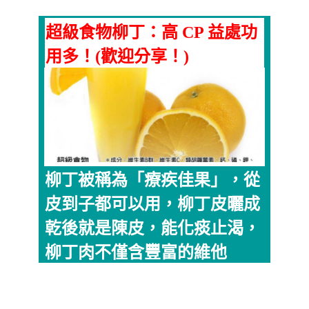
超級食物柳丁：高 CP 益處功
用多！(歡迎分享！)
柳丁被稱為「療疾佳果」，從
皮到子都可以用，柳丁皮曬成
乾後就是陳皮，能化痰止渴，
柳丁肉不僅含豐富的維他