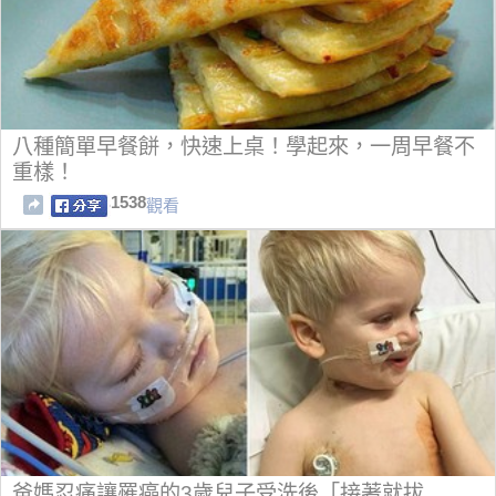
八種簡單早餐餅，快速上桌！學起來，一周早餐不
重樣！
1538
觀看
爸媽忍痛讓罹癌的3歲兒子受洗後「接著就拔