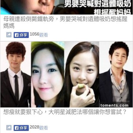
母親遭殺倒斃鐵軌旁，男嬰哭喊對遺體吸奶想搖醒
媽媽
1056
觀看
想瘦就要狠下心，大明星減肥法哪個讓你想嘗試？
2028
觀看