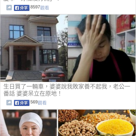
8597
觀看
生日買了一輛車，婆婆說我敗家養不起我，老公一
番話 婆婆呆立在原地！
569
觀看