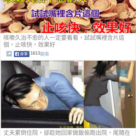
咳嗽久治不愈的人一定要看看，試試嘴裡含片這
個，止咳快，效果好
1613
觀看
丈夫累倒住院，卻趁她回家做飯偷跑出院，尾隨在