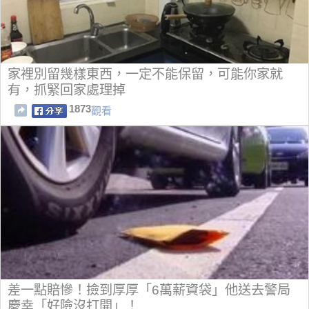
家裡別留幾樣東西，一定不能保留，可能你家就
有，抓緊回家處理掉
1873
觀看
差一點賠慘！撿到厚厚「6萬薪資袋」他送去警局
慶幸「好險沒打開」！