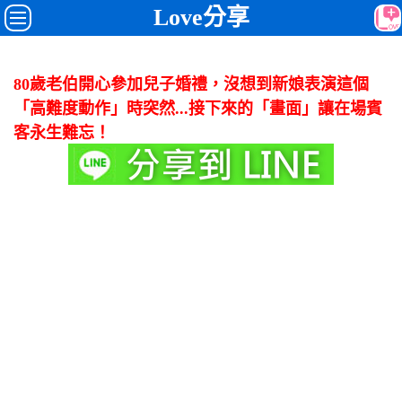
Love分享
80歲老伯開心參加兒子婚禮，沒想到新娘表演這個
「高難度動作」時突然...接下來的「畫面」讓在場賓
客永生難忘！