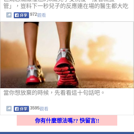
管」，豈料下一秒兒子的反應連在場的醫生都大吃
驚！
972
觀看
當你想放棄的時候，先看看這十句話吧。
3595
觀看
你有什麼想法嗎?? 快留言!!