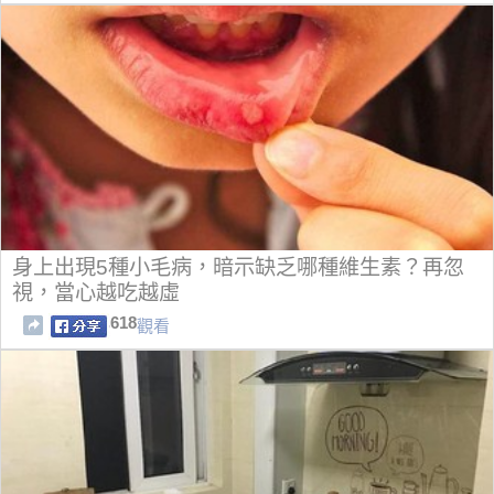
身上出現5種小毛病，暗示缺乏哪種維生素？再忽
視，當心越吃越虛
618
觀看