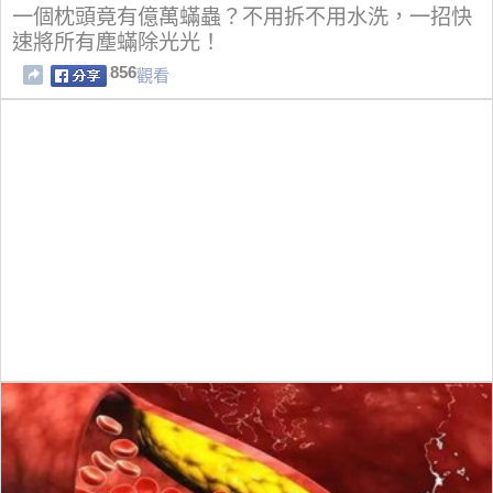
一個枕頭竟有億萬蟎蟲？不用拆不用水洗，一招快
速將所有塵蟎除光光！
856
觀看