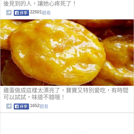
後見到的人，讓她心疼死了！
22501
觀看
雞蛋做成這樣太漂亮了，寶寶又特別愛吃，有時間
可以試試，味道不錯哦！
1652
觀看