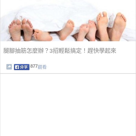
腿腳抽筋怎麼辦？3招輕鬆搞定！趕快學起來
877
觀看