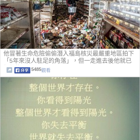
他冒著生命危險偷偷潛入福島核災最嚴重地區拍下
「5年來沒人駐足的角落」，但一走進去後他就已
經後悔了…
5485
觀看