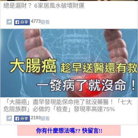
總是漏財？ 6家居風水破壞財運
4773
觀看
「大腸癌」盡早發現能保命拖了就沒藥醫！「七大
危險族群」必做的「檢查」發現率高達75%
2193
觀看
你有什麼想法嗎?? 快留言!!