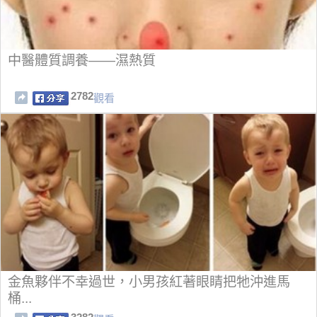
中醫體質調養——濕熱質
2782
觀看
金魚夥伴不幸過世，小男孩紅著眼睛把牠沖進馬
桶...