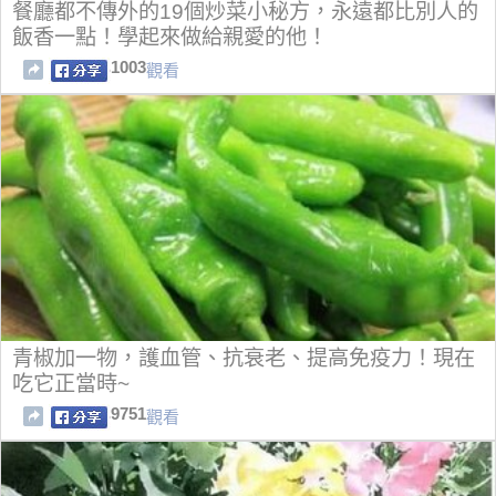
餐廳都不傳外的19個炒菜小秘方，永遠都比別人的
飯香一點！學起來做給親愛的他！
1003
觀看
青椒加一物，護血管、抗衰老、提高免疫力！現在
吃它正當時~
9751
觀看