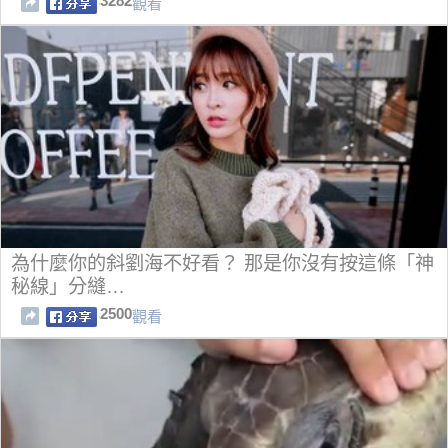
3282
觀看
為什麼你的斜劉海不好看？ 那是你沒有按這條「神
秘線」分縫…
2500
觀看