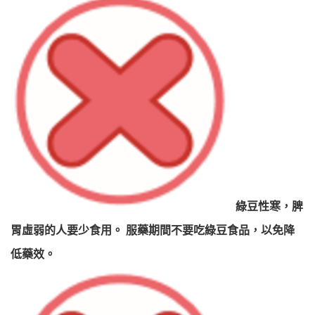
綠豆性寒，脾
胃虛弱的人要少食用。 服藥期間不要吃綠豆食品，以免降
低藥效
。