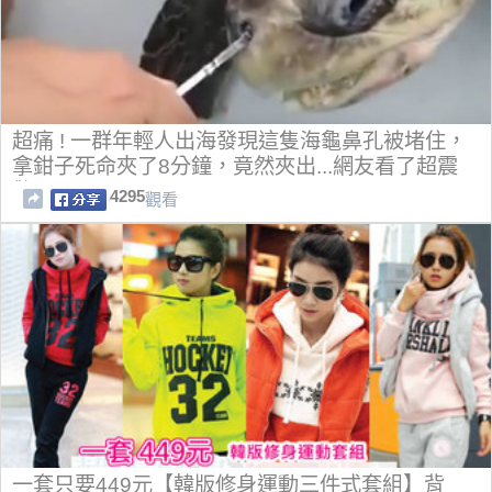
超痛 ! 一群年輕人出海發現這隻海龜鼻孔被堵住，
拿鉗子死命夾了8分鐘，竟然夾出...網友看了超震
驚!!
4295
觀看
一套只要449元【韓版修身運動三件式套組】背