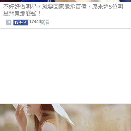
不好好做明星，就要回家繼承百億，原來這5位明
星背景那麼強！
17444
觀看