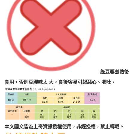
綠豆要煮熟後
食用，否則豆腥味太 大，食後容易引起惡心、嘔吐
。
本文圖文皆為上奇資訊授權使用，非經授權，禁止轉載。