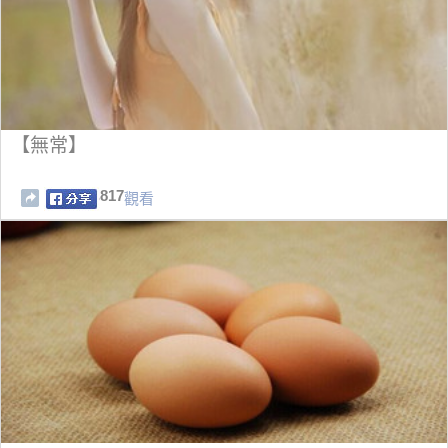
【無常】
817
觀看