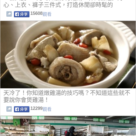
心、上衣、褲子三件式，打造休閒卻時髦的
15608
觀看
天冷了！你知道燉雞湯的技巧嗎？不知道這些就不
要說你會煲雞湯！
12299
觀看