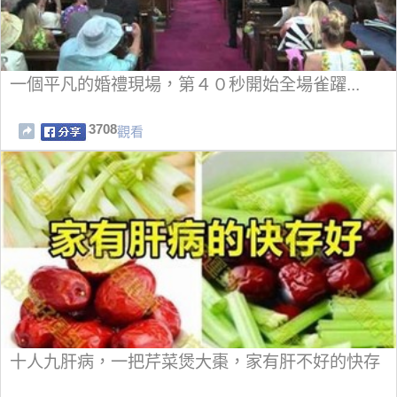
一個平凡的婚禮現場，第４０秒開始全場雀躍...
3708
觀看
十人九肝病，一把芹菜煲大棗，家有肝不好的快存