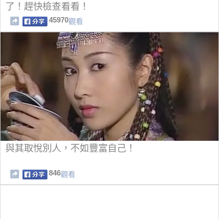
了！趕快檢查看看！
45970
觀看
與其取悅別人，不如豐富自己！
846
觀看