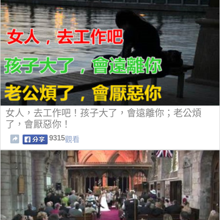
女人，去工作吧！孩子大了，會遠離你；老公煩
了，會厭惡你！
9315
觀看