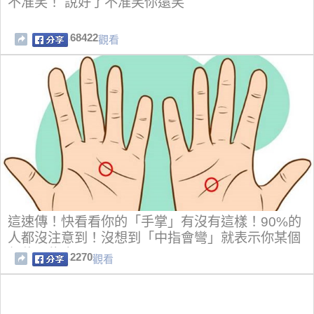
不准笑！ 說好了不准笑你還笑
68422
觀看
這速傳！快看看你的「手掌」有沒有這樣！90%的
人都沒注意到！沒想到「中指會彎」就表示你某個
部位可能也....
2270
觀看