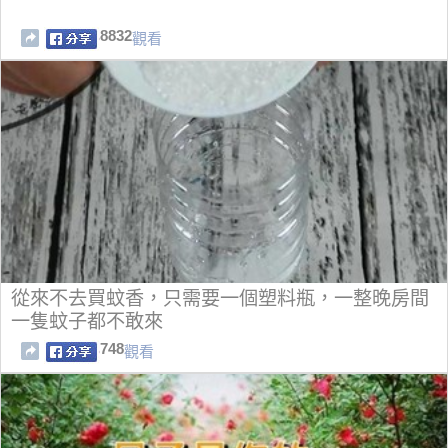
8832
觀看
從來不去買蚊香，只需要一個塑料瓶，一整晚房間
一隻蚊子都不敢來
748
觀看