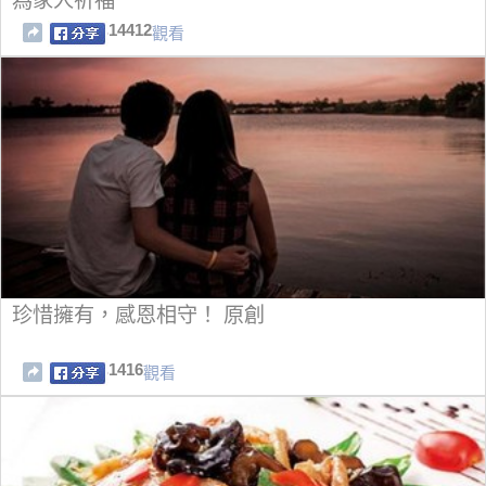
為家人祈福
14412
觀看
珍惜擁有，感恩相守！ 原創
1416
觀看