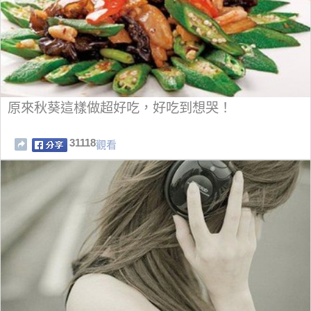
原來秋葵這樣做超好吃，好吃到想哭！
31118
觀看