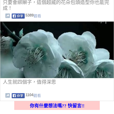
只要會綁辮子，這個超威的花朵包頭造型你也能完
成！
5389
觀看
人生就四個字，值得深思
1104
觀看
你有什麼想法嗎?? 快留言!!