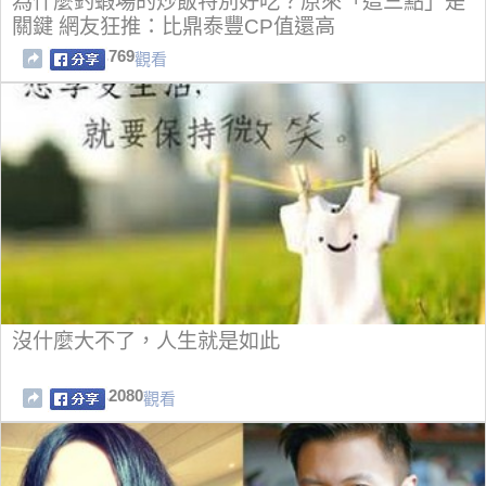
為什麼釣蝦場的炒飯特別好吃？原來「這三點」是
關鍵 網友狂推：比鼎泰豐CP值還高
769
觀看
沒什麼大不了，人生就是如此
2080
觀看