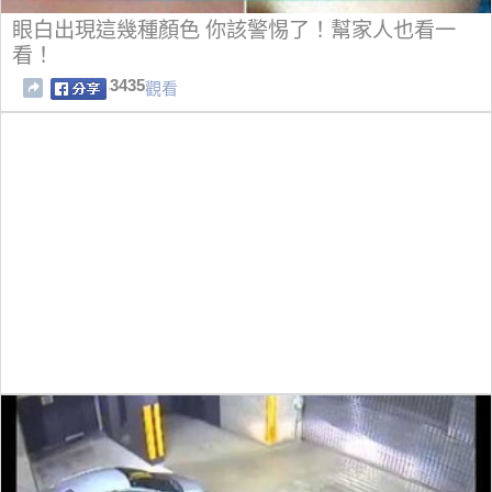
眼白出現這幾種顏色 你該警惕了！幫家人也看一
看！
3435
觀看