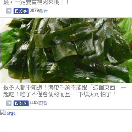
蟲，一定要重視起來哦！！
3879
觀看
很多人都不知道！海帶千萬不能跟「這個東西」一
起吃！吃了不僅會便秘而且.....下場太可怕了！
1103
觀看