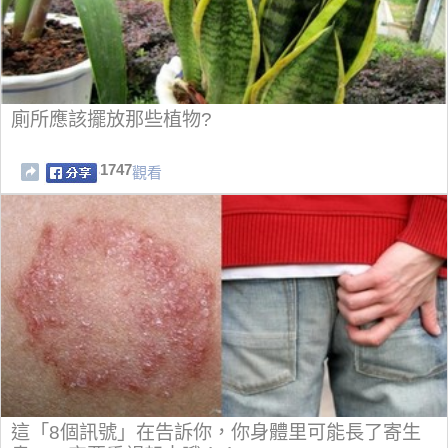
廁所應該擺放那些植物?
1747
觀看
這「8個訊號」在告訴你，你身體里可能長了寄生