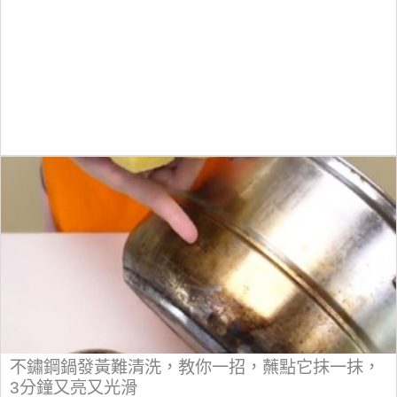
不鏽鋼鍋發黃難清洗，教你一招，蘸點它抹一抹，
3分鐘又亮又光滑