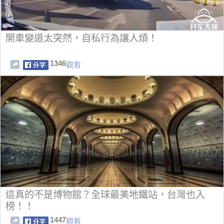
開車變道太突然，自私行為讓人煩！
1346
觀看
這真的不是博物館？全球最美地鐵站，台灣也入
榜！！
1447
觀看