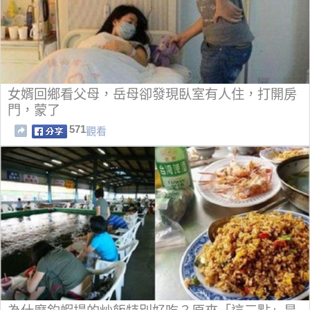
女婿回鄉看父母，岳母卻發現臥室有人住，打開房
門，蒙了
571
觀看