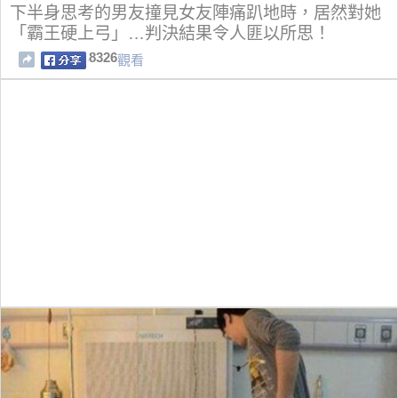
下半身思考的男友撞見女友陣痛趴地時，居然對她
「霸王硬上弓」…判決結果令人匪以所思！
8326
觀看