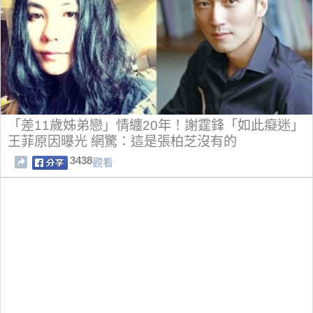
「差11歲姊弟戀」情纏20年！謝霆鋒「如此癡迷」
王菲原因曝光 網驚：這是張柏芝沒有的
3438
觀看