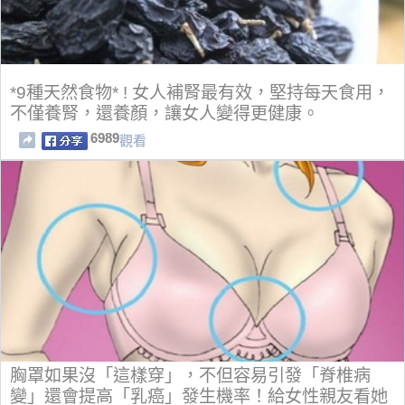
*9種天然食物* ! 女人補腎最有效，堅持每天食用，
不僅養腎，還養顏，讓女人變得更健康。
6989
觀看
胸罩如果沒「這樣穿」，不但容易引發「脊椎病
變」還會提高「乳癌」發生機率！給女性親友看她