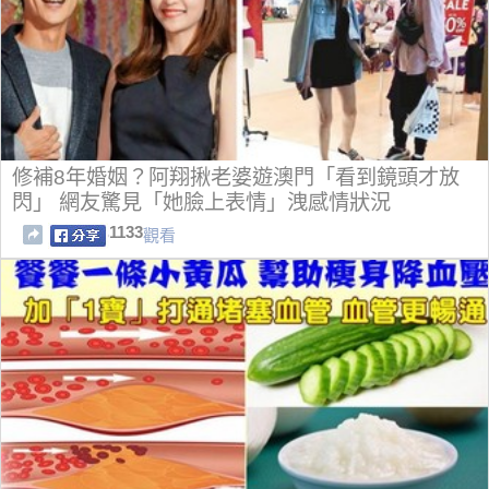
修補8年婚姻？阿翔揪老婆遊澳門「看到鏡頭才放
閃」 網友驚見「她臉上表情」洩感情狀況
1133
觀看