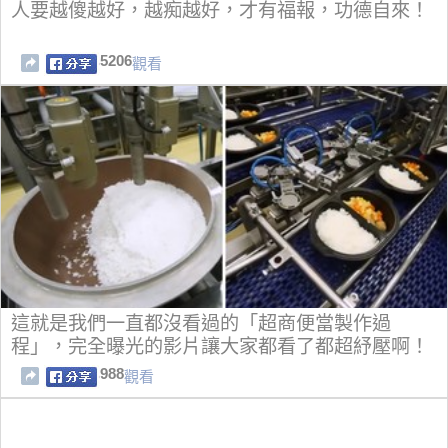
人要越傻越好，越痴越好，才有福報，功德自來！
5206
觀看
這就是我們一直都沒看過的「超商便當製作過
程」，完全曝光的影片讓大家都看了都超紓壓啊！
988
觀看