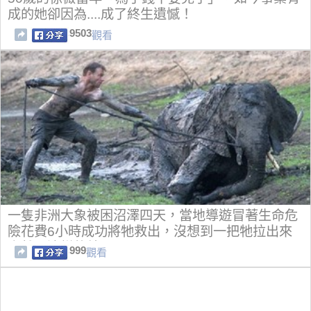
成的她卻因為....成了終生遺憾！
9503
觀看
一隻非洲大象被困沼澤四天，當地導遊冒著生命危
險花費6小時成功將牠救出，沒想到一把牠拉出來
竟然是這樣的結果···
999
觀看