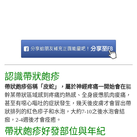
認識帶狀皰疹
帶狀皰疹俗稱「皮蛇」，屬於神經疼痛一開始會在
軀
幹某帶狀區域感到疼痛灼熱感、全身疲憊肌肉痠痛，
甚至有噁心嘔吐的症狀發生，幾天後皮膚才會冒出帶
狀排列的紅色疹子和水泡，大約
7-10
之後水泡會結
痂，
2-4
週後才會痊癒。
帶狀皰疹好發部位與年紀