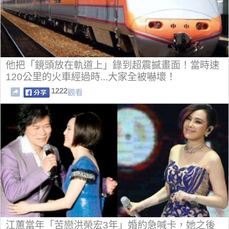
他把「鏡頭放在軌道上」錄到超震撼畫面！當時速
120公里的火車經過時...大家全被嚇壞！
1222
觀看
江蕙當年「苦戀洪榮宏3年」婚約急喊卡，她之後