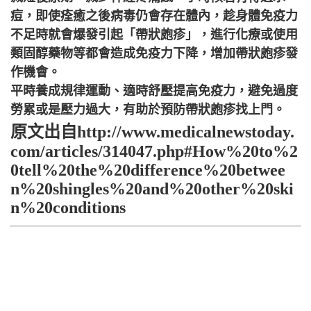
痘
，即使痊癒之後病毒仍會存在體內，趁身體免疫力
不足時就會爆發引起「帶狀皰疹」，進行化療或使用
類固醇藥物等都會造成免疫力下降，增加帶狀皰疹發
作機會。
平時養成規律運動、適時舒壓提高免疫力，避免過度
勞累或是壓力過大，有助於預防帶狀皰疹找上門。
原文出自http://www.medicalnewstoday.
com/articles/314047.php#How%20to%2
0tell%20the%20difference%20betwee
n%20shingles%20and%20other%20ski
n%20conditions