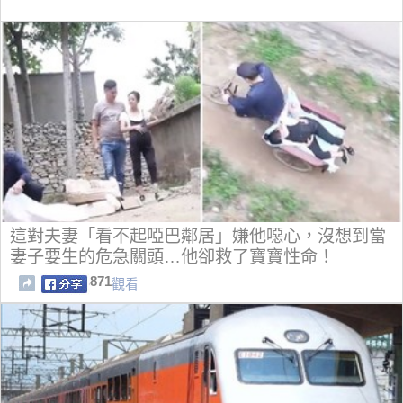
這對夫妻「看不起啞巴鄰居」嫌他噁心，沒想到當
妻子要生的危急關頭…他卻救了寶寶性命！
871
觀看