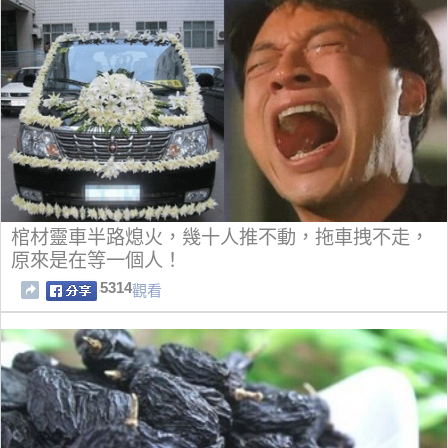
棺材靈車半路熄火，幾十人推不動，拖車拽不走，
原來是在等一個人！
5314
觀看