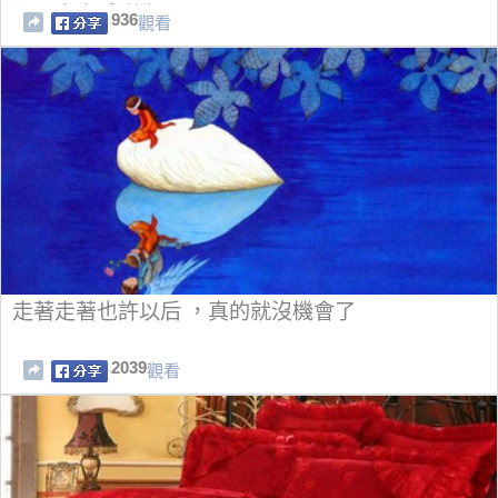
們一定會感謝你！
936
觀看
走著走著也許以后 ，真的就沒機會了
2039
觀看