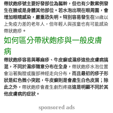
帶狀皰疹號主要好發部位為軀幹，但也有少數案例發
生在臉或是身體其他部位。若水泡出現在眼周圍，會
增加眼睛感染，嚴重恐失明。特別容易發生在
50
歲以
上免疫力差的老年人，但年輕人與孩童也有可能感染
帶狀皰疹
。
如何區分帶狀皰疹與一般皮膚
病
帶狀皰疹容易與蕁麻疹、牛皮癬或濕疹這些皮膚病搞
混，不同於濕疹隨意分布在全身，
帶狀皰疹水泡位置
會沿著胸膛或腹部神經走向分布
，而且最初的疹子形
狀是紅色微小突起，牛皮癬則是會產生白色皮屑；除
此之外，
帶狀皰疹會產生劇烈疼痛
這是明顯不同於其
他皮膚病的症狀。
sponsored ads