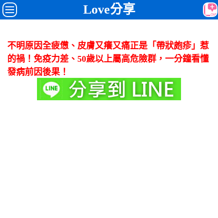
Love分享
不明原因全疲憊、皮膚又癢又痛正是「帶狀皰疹」惹
的禍！免疫力差、50歲以上屬高危險群，一分鐘看懂
發病前因後果！