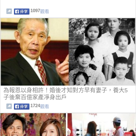
1097
觀看
為報恩以身相許！婚後才知對方早有妻子，養大5
子後棄百億家產凈身出戶
1724
觀看