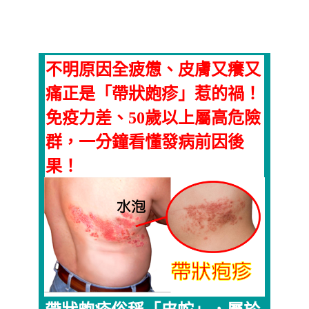
不明原因全疲憊、皮膚又癢又
痛正是「帶狀皰疹」惹的禍！
免疫力差、50歲以上屬高危險
群，一分鐘看懂發病前因後
果！