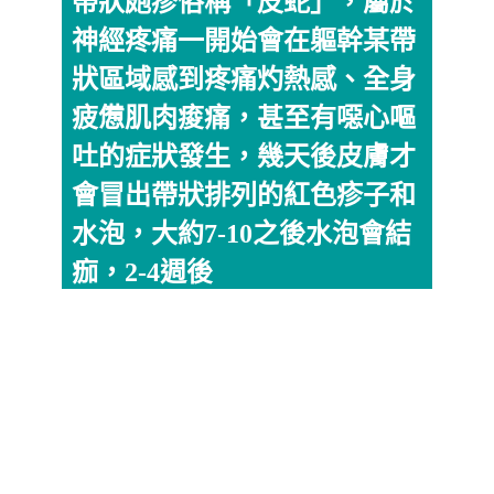
帶狀皰疹俗稱「皮蛇」，屬於
神經疼痛一開始會在軀幹某帶
狀區域感到疼痛灼熱感、全身
疲憊肌肉痠痛，甚至有噁心嘔
吐的症狀發生，幾天後皮膚才
會冒出帶狀排列的紅色疹子和
水泡，大約7-10之後水泡會結
痂，2-4週後