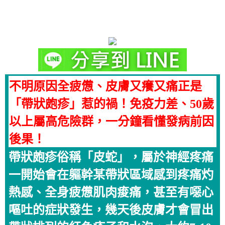
不明原因全疲憊、皮膚又癢又痛正是
「帶狀皰疹」惹的禍！免疫力差、50歲
以上屬高危險群，一分鐘看懂發病前因
後果！
帶狀皰疹俗稱「皮蛇」，屬於神經疼痛
一開始會在軀幹某帶狀區域感到疼痛灼
熱感、全身疲憊肌肉痠痛，甚至有噁心
嘔吐的症狀發生，幾天後皮膚才會冒出