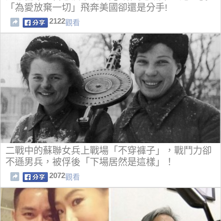
「為愛放棄一切」飛奔美國卻還是分手!
2122
觀看
二戰中的蘇聯女兵上戰場「不穿褲子」，戰鬥力卻
不遜男兵，被俘後「下場居然是這樣」！
2072
觀看