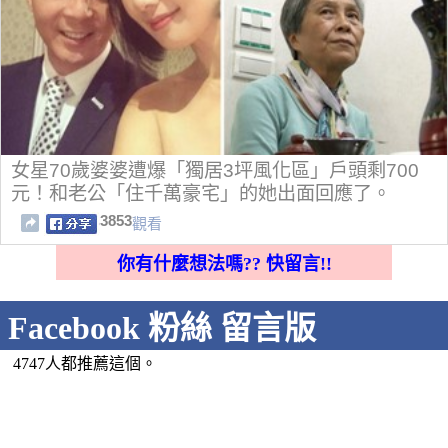
女星70歲婆婆遭爆「獨居3坪風化區」戶頭剩700
元！和老公「住千萬豪宅」的她出面回應了。
3853
觀看
你有什麼想法嗎?? 快留言!!
Facebook 粉絲 留言版
4747人都推薦這個。