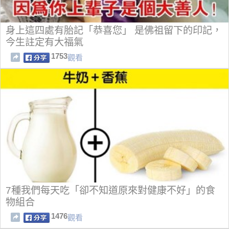
身上這四處有胎記「恭喜您」 是佛祖留下的印記，
今生註定有大福氣
1753
觀看
7種我們每天吃「卻不知道原來對健康不好」的食
物組合
1476
觀看