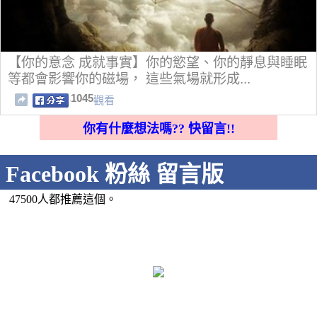
【你的意念 成就事實】你的慾望、你的靜息與睡眠
等都會影響你的磁場， 這些氣場就形成...
1045
觀看
你有什麼想法嗎?? 快留言!!
Facebook 粉絲 留言版
47500人都推薦這個。