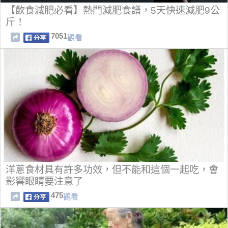
【飲食減肥必看】熱門減肥食譜，5天快速減肥9公
斤！
7051
觀看
洋蔥食材具有許多功效，但不能和這個一起吃，會
影響眼睛要注意了
475
觀看