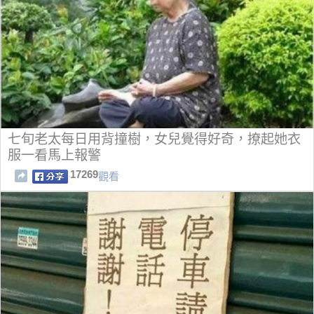
七旬老太每日用背撞樹，女兒覺得好奇，撩起她衣
服一看馬上報警
17269
觀看