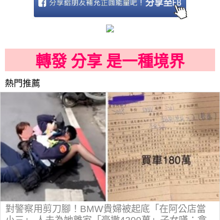
轉發 分享 是一種境界
熱門推薦
對警察用剪刀腳！BMW貴婦被起底「在阿公店當