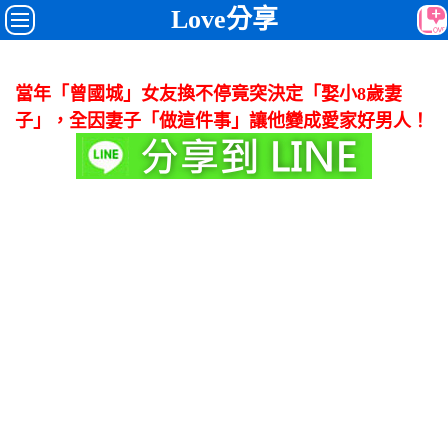
Love分享
當年「曾國城」女友換不停竟突決定「娶小8歲妻
子」，全因妻子「做這件事」讓他變成愛家好男人！