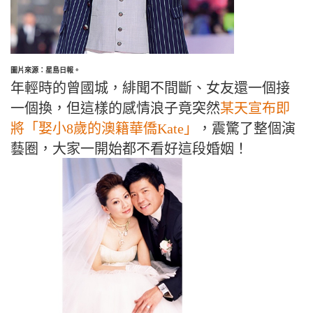
圖片來源：星島日報。
年輕時的曾國城，緋聞不間斷、女友還一個接
一個換，但這樣的感情浪子竟突然
某天宣布即
將「娶小8歲的澳籍華僑Kate」
，震驚了整個演
藝圈，大家一開始都不看好這段婚姻！