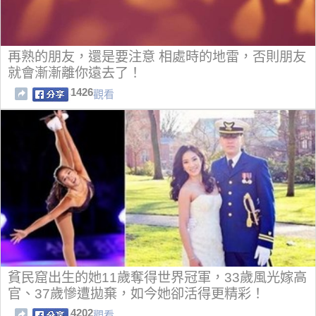
再熟的朋友，還是要注意 相處時的地雷，否則朋友
就會漸漸離你遠去了！
1426
觀看
貧民窟出生的她11歲奪得世界冠軍，33歲風光嫁高
官、37歲慘遭拋棄，如今她卻活得更精彩！
4202
觀看