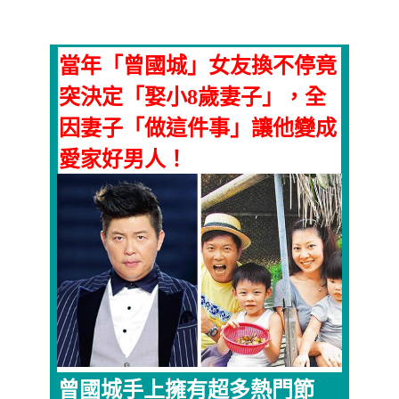
當年「曾國城」女友換不停竟
突決定「娶小8歲妻子」，全
因妻子「做這件事」讓他變成
愛家好男人！
曾國城手上擁有超多熱門節