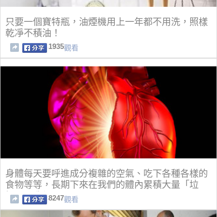
只要一個寶特瓶，油煙機用上一年都不用洗，照樣
乾凈不積油！
1935
觀看
身體每天要呼進成分複雜的空氣、吃下各種各樣的
食物等等，長期下來在我們的體內累積大量「垃
圾」，我們可以
8247
觀看