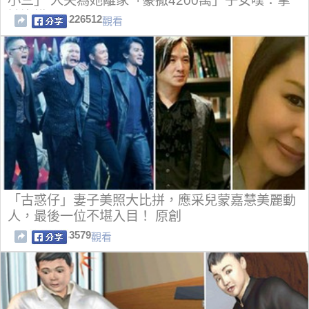
小三」 人夫為她離家「豪撒4200萬」子女嘆：拿
她沒轍
226512
觀看
「古惑仔」妻子美照大比拼，應采兒蒙嘉慧美麗動
人，最後一位不堪入目！ 原創
3579
觀看