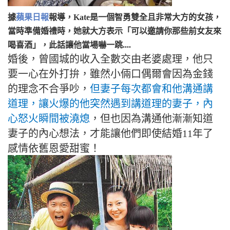
據
蘋果日報
報導，Kate是一個智勇雙全且非常大方的女孩，
當時準備婚禮時，她就大方表示「可以邀請你那些前女友來
喝喜酒」，此話讓他當場嚇一跳....
婚後，曾國城的收入全數交由老婆處理，他只
要一心在外打拚，雖然小倆口偶爾會因為金錢
的理念不合爭吵，
但妻子每次都會和他溝通講
道理，讓火爆的他突然遇到講道理的妻子，內
心怒火瞬間被澆熄
，但也因為溝通他漸漸知道
妻子的內心想法，才能讓他們即使結婚11年了
感情依舊恩愛甜蜜！