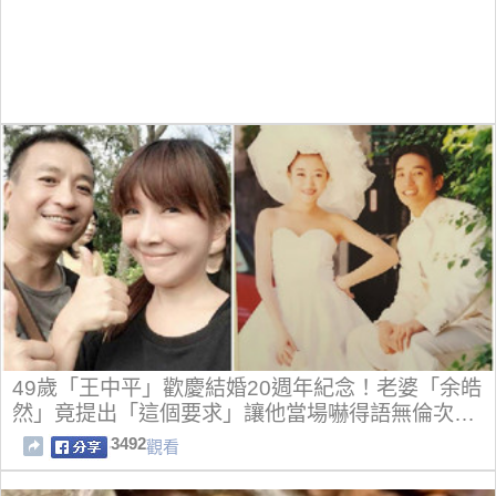
49歲「王中平」歡慶結婚20週年紀念！老婆「余皓
然」竟提出「這個要求」讓他當場嚇得語無倫次…
3492
觀看