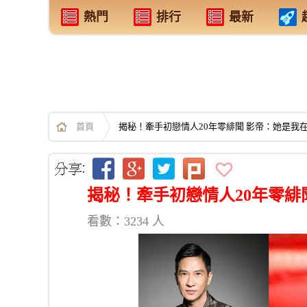
熱門
排行
最新
首頁
揭秘！牽手初戀情人20年零緋聞 影帝：她是我在娛
揭秘！牽手初戀情人20年零緋聞
看數：3234 人