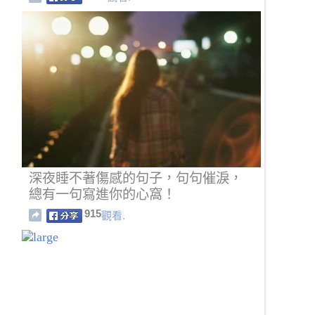
深夜睡不著傷感的句子，句句催淚，
總有一句寫進你的心窩！
915
觀看.