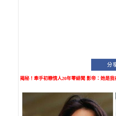
揭秘！牽手初戀情人20年零緋聞 影帝：她是我在