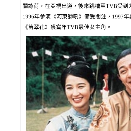
關詠荷，在亞視出道，後來跳槽至TVB受到
1996年參演《河東獅吼》備受關注，1997
《苗翠花》獲當年TVB最佳女主角。