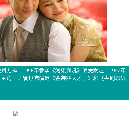
力捧，1996年參演《河東獅吼》備受關注，1997年
女主角。之後也飾演過《金裝四大才子》和《書劍恩仇