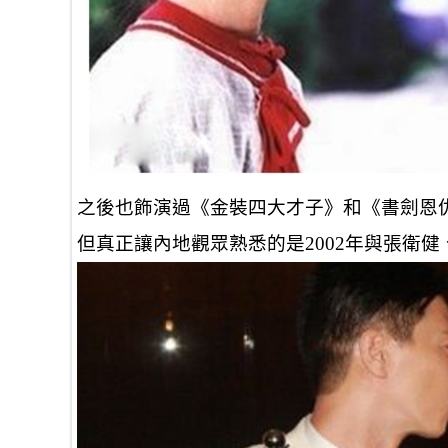
之後也飾演過《金裝四大才子》和《書劍恩
但真正讓內地觀眾熟悉的是
2002年與張衛