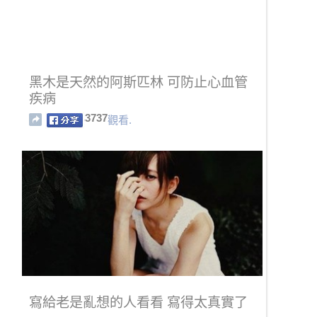
黑木是天然的阿斯匹林 可防止心血管
疾病
3737
觀看.
寫給老是亂想的人看看 寫得太真實了