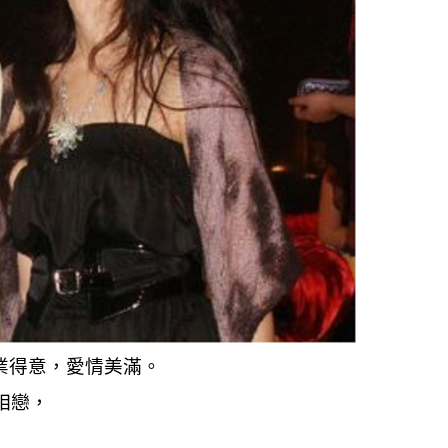
業得意，愛情美滿。
相戀，