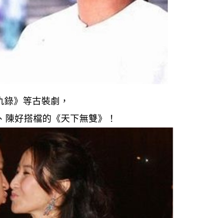
仇錄》等古裝劇，
健、陳好搭檔的《天下無雙》！