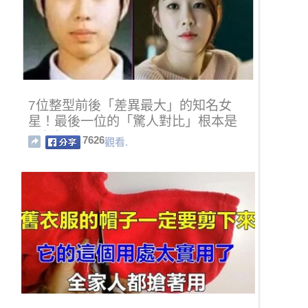
7位整型前後「差異最大」的知名女
星！最後一位的「驚人對比」根本是
重新投胎!....
7626
觀看.