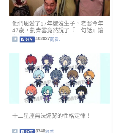
他們恩愛了17年還沒生子，老婆今年
47歲，劉青雲竟然說了『一句話』讓
老婆淚崩了...原來是這個原因！
102027
觀看.
十二星座無法違背的性格定律！
3746
觀看.