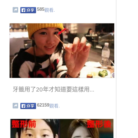
585
觀看.
牙籤用了20年才知道要這樣用...
62159
觀看.