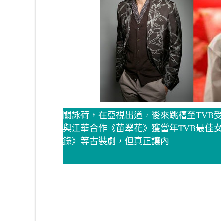
關詠荷，在亞視出道，後來跳槽至TVB受到
與江華合作《苗翠花》獲當年TVB最佳
錄》等古裝劇，但真正讓內