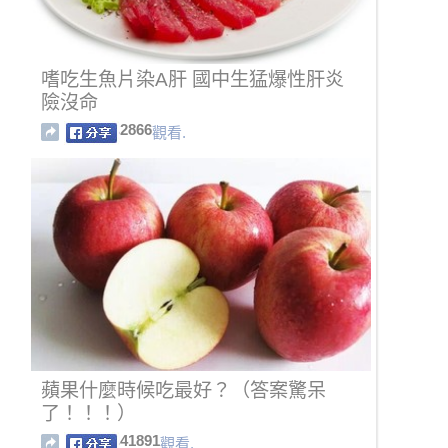
嗜吃生魚片染A肝 國中生猛爆性肝炎
險沒命
2866
觀看.
蘋果什麼時候吃最好？（答案驚呆
了！！！）
41891
觀看.