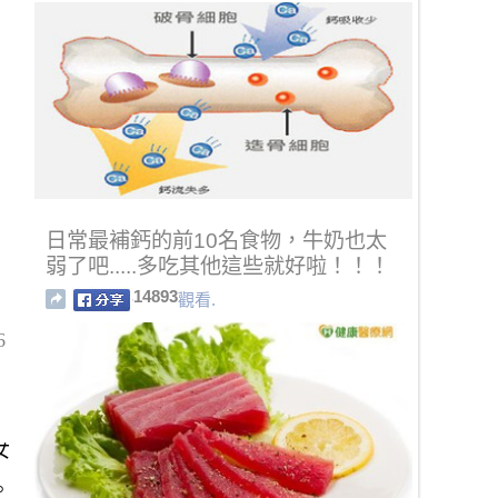
日常最補鈣的前10名食物，牛奶也太
弱了吧.....多吃其他這些就好啦！！！
14893
觀看.
6
女
。