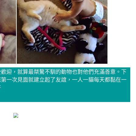
受歡迎，就算最桀驁不馴的動物也對他們充滿善意。下
咪第一次見面就建立起了友誼，一人一貓每天都黏在一
好