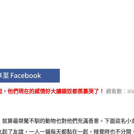
起，他們現在的感情好大讓貓奴都羨慕哭了！
觀看數：85
，就算最桀驁不馴的動物也對他們充滿善意。下面這名小
立起了友誼，一人一貓每天都黏在一起，睡覺時也不分開