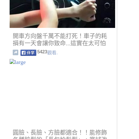
開車方向盤千萬不能打死！車子的耗
損有一天會讓你致命...這實在太可怕
了！
5423
觀看.
圓臉、長臉、方臉都適合！！能修飾