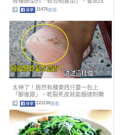
各種臉型的「長包柏髮型」，嘗試改
變一下髮型吧......
11475
觀看.
太神了！居然有種東西只要一包上
「腳後跟」，乾裂死皮就能極速粉嫩
化！他好便宜，我怎麼現在才知道！
221130
觀看.