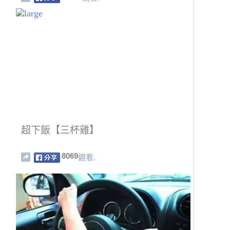
超下飯【三杯雞】
8069
觀看.