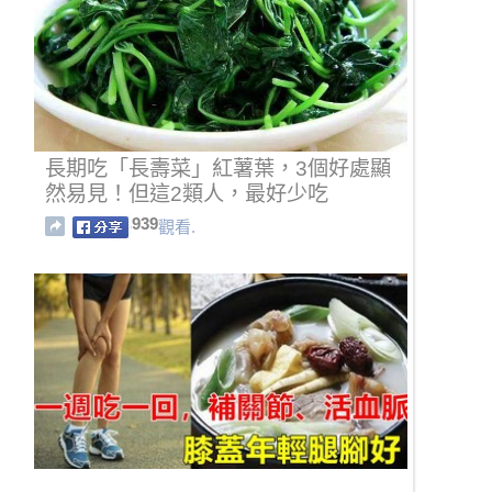
長期吃「長壽菜」紅薯葉，3個好處顯
然易見！但這2類人，最好少吃
939
觀看.