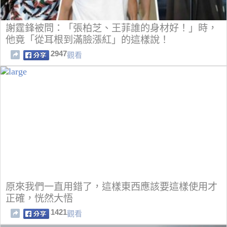
謝霆鋒被問：「張柏芝、王菲誰的身材好！」時，
他竟「從耳根到滿臉漲紅」的這樣說！
2947
觀看
原來我們一直用錯了，這樣東西應該要這樣使用才
正確，恍然大悟
1421
觀看