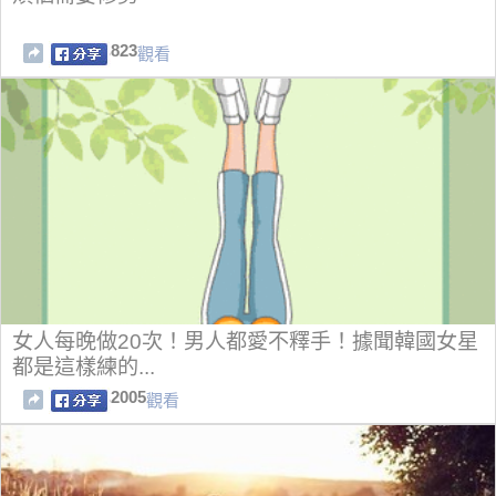
823
觀看
女人每晚做20次！男人都愛不釋手！據聞韓國女星
都是這樣練的...
2005
觀看