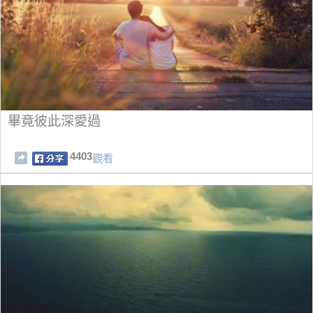
畢竟彼此深愛過
4403
觀看