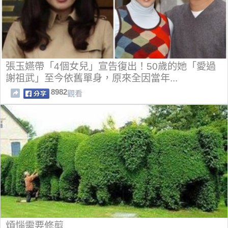
張玉嬿帶「4個女兒」宣告復出！50歲的她「愛過
謝祖武」至今依舊單身，原來全因當年...
8982
觀看
煩惱需要修剪