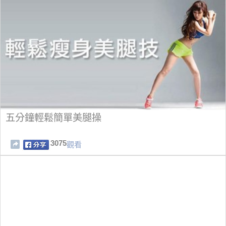
五分鐘輕鬆簡單美腿操
3075
觀看