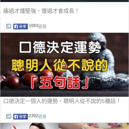
痛過才懂堅強，傻過才會成長！
1083
觀看
口德決定一個人的運勢，聰明人從不說的5種話！
2392
觀看