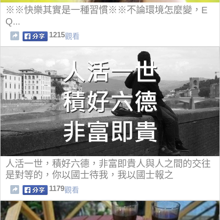
※※快樂其實是一種習慣※※不論環境怎麼變，E
Q...
1215
觀看
人活一世，積好六德，非富即貴人與人之間的交往
是對等的，你以國士待我，我以國士報之
1179
觀看