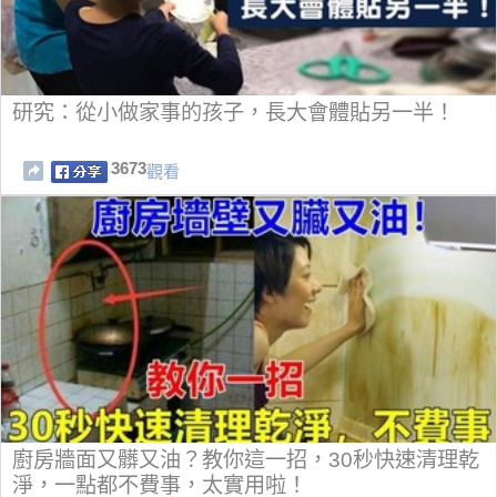
研究：從小做家事的孩子，長大會體貼另一半！
3673
觀看
廚房牆面又髒又油？教你這一招，30秒快速清理乾
淨，一點都不費事，太實用啦！