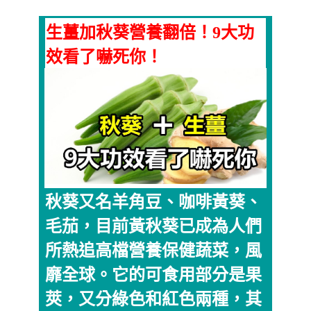
生薑加秋葵營養翻倍！9大功
效看了嚇死你！
秋葵又名羊角豆、咖啡黃葵、
毛茄，目前黃秋葵已成為人們
所熱追高檔營養保健蔬菜，風
靡全球。它的可食用部分是果
莢，又分綠色和紅色兩種，其