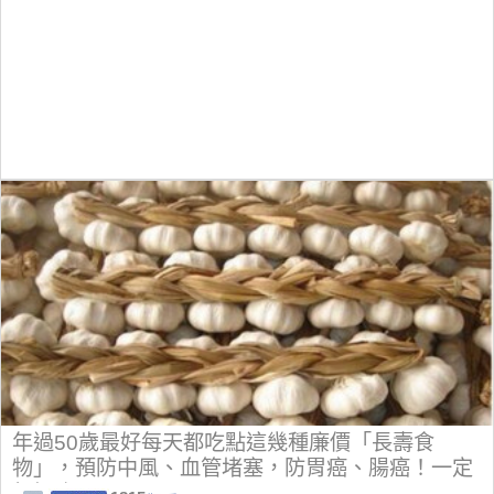
年過50歲最好每天都吃點這幾種廉價「長壽食
物」，預防中風、血管堵塞，防胃癌、腸癌！一定
超好吃啊！