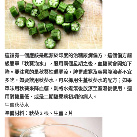
這裡有一個應該是起源於印度的治糖尿病偏方，這個偏方超
級簡單「秋葵泡水」，服用兩個星期之後，血糖就會開始下
降。要注意的是秋葵性偏寒涼，脾胃虛寒及容易腹瀉者不宜
多吃，如要飲用秋葵水，可以採用生薑秋葵水的配方；如果
單味用秋葵來降血糖，則將水煮滾後放涼至室溫後使用，適
用耐糖量低、或是二期糖尿病初期的病人。
生薑秋葵水
準備材料：秋葵 2 根、生薑 2 片