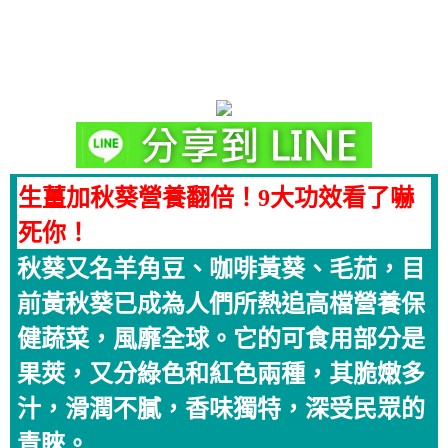
生薑加秋葵營養翻倍！9大功效看了嚇
死你！
秋葵又名羊角豆、咖啡黃葵、毛茄，目
前黃秋葵已成為人們所熱追高檔營養保
健蔬菜，風靡全球。它的可食用部分是
果莢，又分綠色和紅色兩種，其脆嫩多
汁，滑潤不膩，香味獨特，深受民眾的
青睞。