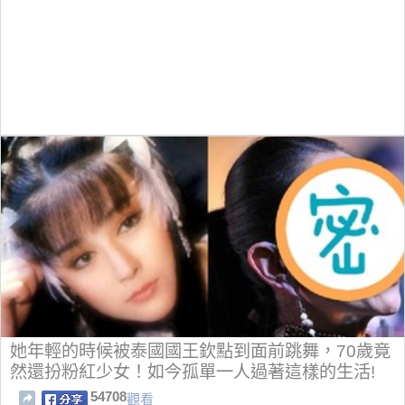
她年輕的時候被泰國國王欽點到面前跳舞，70歲竟
然還扮粉紅少女！如今孤單一人過著這樣的生活!
54708
觀看