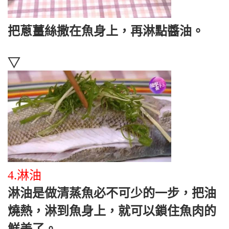
把蔥薑絲撒在魚身上，再淋點醬油。
▽
4.淋油
淋油是做清蒸魚必不可少的一步，把油
燒熱，淋到魚身上，就可以鎖住魚肉的