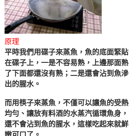
原理
平時我們用碟子來蒸魚，魚的底面緊貼
在碟子上，一是不容易熟，上邊那面熟
了下面都還沒有熟；二是還會沾到魚滲
出的腥水。
而用筷子來蒸魚，不僅可以讓魚的受熱
均勻、讓放有料酒的水蒸汽循環魚身，
還不會沾到魚的腥水，這樣吃起來就鮮
嫩可口了。