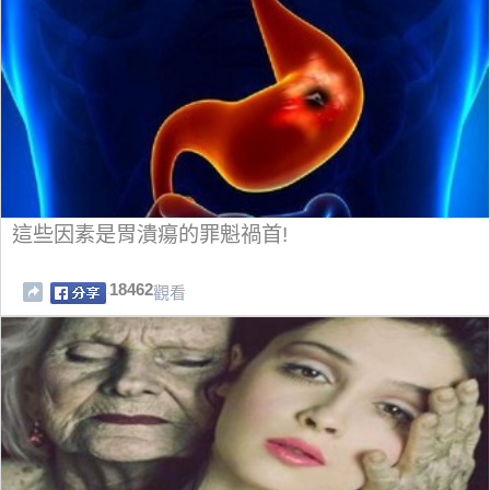
這些因素是胃潰瘍的罪魁禍首!
18462
觀看