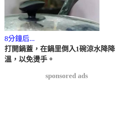
8分鐘后...
打開鍋蓋，在鍋里倒入1碗涼水降降
溫，以免燙手。
sponsored ads