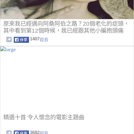
原來我已經邁向阿桑阿伯之路？20個老化的症頭，
其中看到第12個時候，我已經跟其他小編抱頭痛
哭......
1407
觀看
精選十首 令人懷念的電影主題曲
3682
觀看