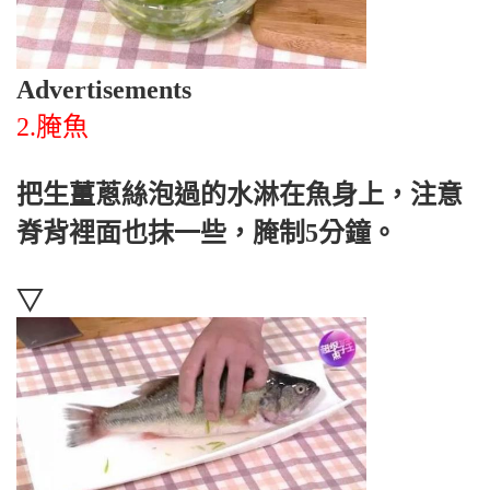
Advertisements
2.腌魚
把生薑蔥絲泡過的水淋在魚身上，注意
脊背裡面也抹一些，腌制5分鐘。
▽