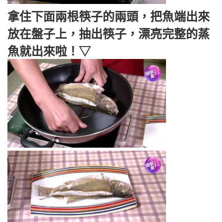
拿住下面兩根筷子的兩頭，把魚端出來
放在盤子上，抽出筷子，漂亮完整的蒸
魚就出來啦！▽