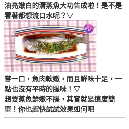
油亮嫩白的清蒸魚大功告成啦！是不是
看著都想流口水呢？▽
嘗一口，魚肉軟嫩，而且鮮味十足，一
點也沒有平時的腥味！▽
想要蒸魚鮮嫩不腥，其實就是這麼簡
單！你也趕快試試效果如何吧