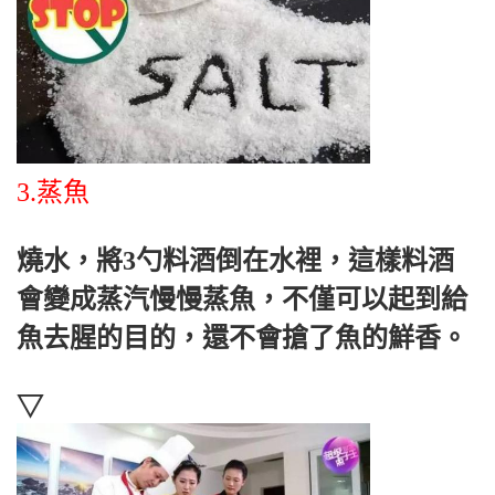
3.蒸魚
燒水，將3勺料酒倒在水裡，這樣料酒
會變成蒸汽慢慢蒸魚，不僅可以起到給
魚去腥的目的，還不會搶了魚的鮮香。
▽