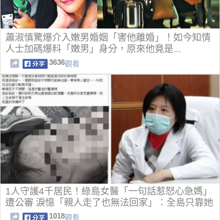
蕭淑慎驚爆介入嫩男婚姻「害他離婚」！如今知情
人士加碼爆料「嫩男」身分，原來他竟是...
3636
觀看
1人守護4千居民！綠島女醫「一句話惹怒心急媽」
遭公審 淚憶「親人走了也無法回家」：全島只靠她
撐著
1018
觀看