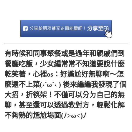
有時候和同事聚餐或是過年和親戚們到
餐廳吃飯，少女編常常不知道要說什麼
乾笑著，心裡os：好尷尬好無聊啊～怎
麼還不上菜(›´ω`‹ ) 後來編編我發現了個
大招，折筷架！不僅可以分ㄉ自己的無
聊，甚至還可以透過教對方，輕鬆化解
不夠熟的尷尬場面(ﾉ>ω<)ﾉ