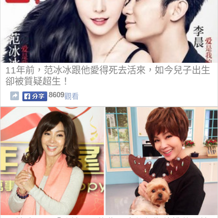
11年前，范冰冰跟他愛得死去活來，如今兒子出生
卻被質疑超生！
8609
觀看