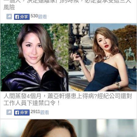
一個人，決定遠離家門的時候，必定要承受這三大
風險
530
觀看
人間蒸發4個月，蕭亞軒爆患上得病?經紀公司還對
工作人員下達禁口令！
2911
觀看