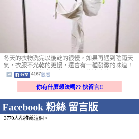
冬天的衣物洗完以後乾的很慢，如果再遇到陰雨天
氣，衣服不光乾的更慢，還會有一種發黴的味道！
其實只要方法得當，衣服都可以快速晾乾！
4167
觀看
你有什麼想法嗎?? 快留言!!
Facebook 粉絲 留言版
3770人都推薦這個。