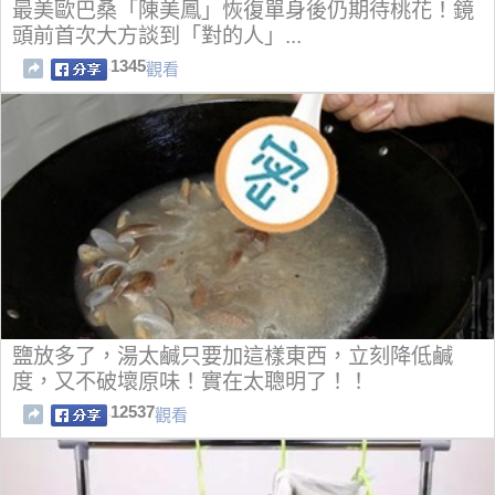
最美歐巴桑「陳美鳳」恢復單身後仍期待桃花！鏡
頭前首次大方談到「對的人」...
1345
觀看
鹽放多了，湯太鹹只要加這樣東西，立刻降低鹹
度，又不破壞原味！實在太聰明了！！
12537
觀看