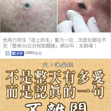
他用力夾住「痣上的毛」奮力一拉…怎麼拉都拉不
完「整串30公分宛如麵線」網尖叫：太銷魂！
13801
觀看