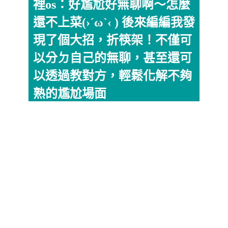
裡os：好尷尬好無聊啊～怎麼
還不上菜(›´ω`‹ ) 後來編編我發
現了個大招，折筷架！不僅可
以分ㄉ自己的無聊，甚至還可
以透過教對方，輕鬆化解不夠
熟的尷尬場面