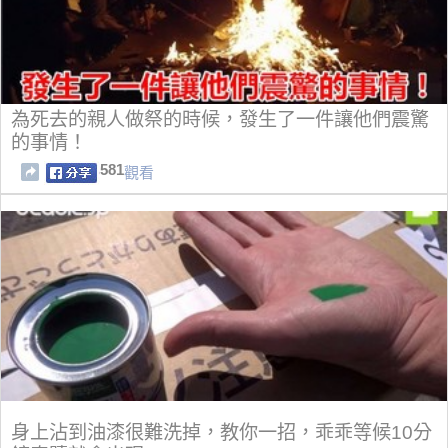
為死去的親人做祭的時候，發生了一件讓他們震驚
的事情！
581
觀看
身上沾到油漆很難洗掉，教你一招，乖乖等候10分