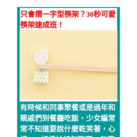
只會摺一字型筷架？30秒可愛
筷架速成班！
有時候和同事聚餐或是過年和
親戚們到餐廳吃飯，少女編常
常不知道要說什麼乾笑著，心