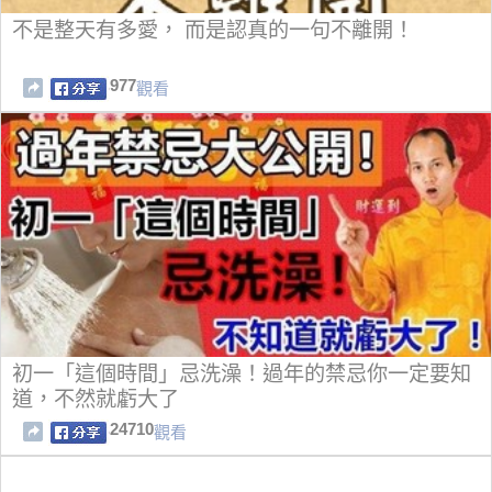
不是整天有多愛， 而是認真的一句不離開！
977
觀看
初一「這個時間」忌洗澡！過年的禁忌你一定要知
道，不然就虧大了
24710
觀看