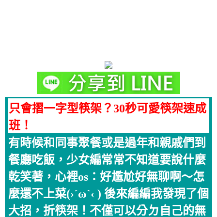
只會摺一字型筷架？30秒可愛筷架速成
班！
有時候和同事聚餐或是過年和親戚們到
餐廳吃飯，少女編常常不知道要說什麼
乾笑著，心裡os：好尷尬好無聊啊～怎
麼還不上菜(›´ω`‹ ) 後來編編我發現了個
大招，折筷架！不僅可以分ㄉ自己的無