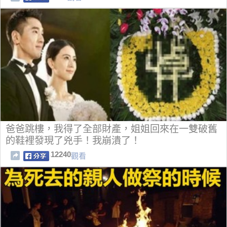
爸爸跳樓，我得了全部財產，姐姐回來在一雙破舊
的鞋裡發現了兇手！我崩潰了！
12240
觀看