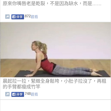
原來你嘴唇老是乾裂，不是因為缺水，而是……
872
觀看
晨起拉一拉，緊緻全身鬆垮，小肚子拉沒了，再粗
的手臂都瘦成竹竿
748
觀看