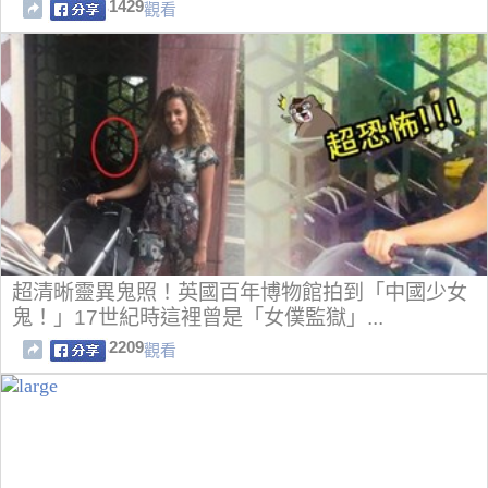
1429
觀看
超清晰靈異鬼照！英國百年博物館拍到「中國少女
鬼！」17世紀時這裡曾是「女僕監獄」...
2209
觀看