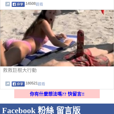
14508
觀看
救救巨根大行動
180521
觀看
你有什麼想法嗎?? 快留言!!
Facebook 粉絲 留言版