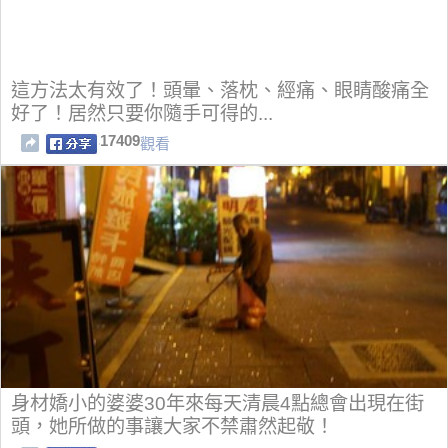
這方法太有效了！頭暈、落枕、經痛、眼睛酸痛全
好了！居然只要你隨手可得的...
17409
觀看
身材嬌小的婆婆30年來每天清晨4點總會出現在街
頭，她所做的事讓大家不禁肅然起敬！