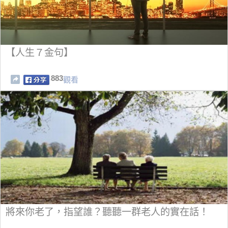
【人生７金句】
883
觀看
將來你老了，指望誰？聽聽一群老人的實在話！