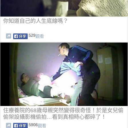
你知道自己的人生底線嗎？
529
觀看
住療養院的68歲母親突然變得很奇怪！於是女兒偷
偷架設攝影機偷拍…看到真相時心都碎了！
5906
觀看