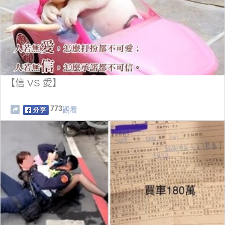
【信 VS 愛】
773
觀看