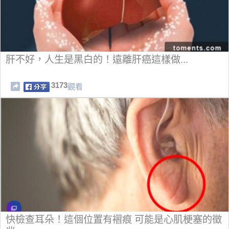
肝不好，人生是黑白的！遠離肝癌這樣做...
3173
觀看
快檢查耳朵！這個位置有褶痕 可能是心肌梗塞的徵