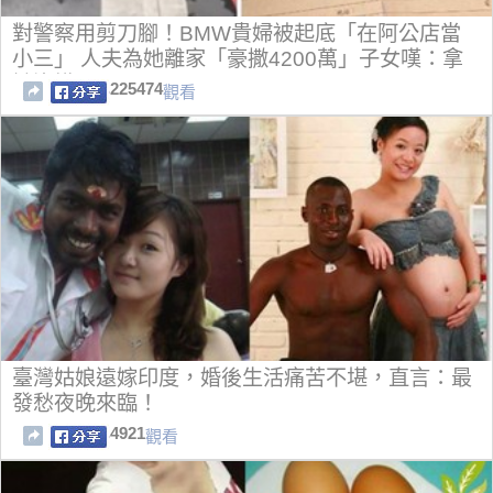
對警察用剪刀腳！BMW貴婦被起底「在阿公店當
小三」 人夫為她離家「豪撒4200萬」子女嘆：拿
她沒轍
225474
觀看
臺灣姑娘遠嫁印度，婚後生活痛苦不堪，直言：最
發愁夜晚來臨！
4921
觀看