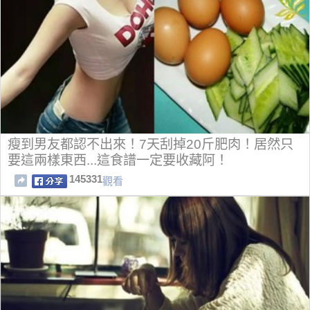
瘦到男友都認不出來！7天刮掉20斤肥肉！居然只
要這兩樣東西...這食譜一定要收藏阿！
145331
觀看