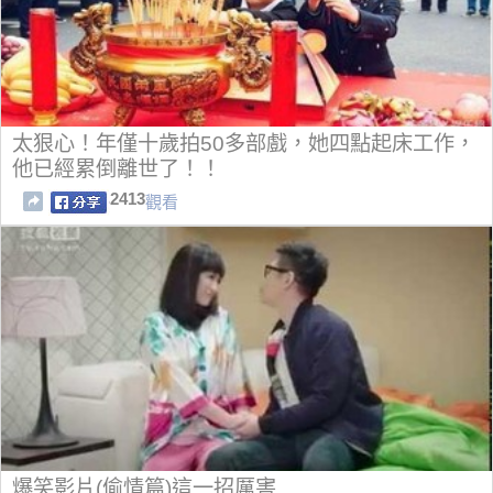
太狠心！年僅十歲拍50多部戲，她四點起床工作，
他已經累倒離世了！！
2413
觀看
爆笑影片(偷情篇)這一招厲害