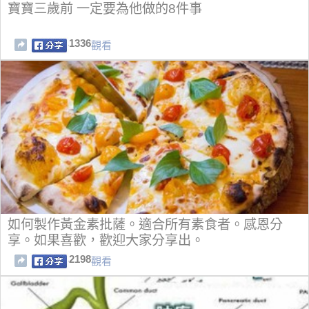
寶寶三歲前 一定要為他做的8件事
1336
觀看
如何製作黃金素批薩。適合所有素食者。感恩分
享。如果喜歡，歡迎大家分享出。
2198
觀看