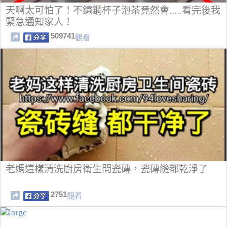
天啊太可怕了！不鏽鋼杯子泡茶竟然會.....看完後我
緊急通知家人！
509741
觀看
老媽這樣清洗廚房衛生間瓷磚，瓷磚縫都乾淨了
2751
觀看