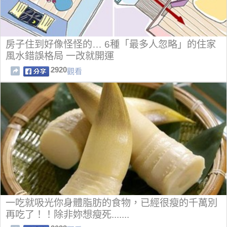
房子住到好像怪怪的… 6種「最多人忽略」的住家
風水錯誤格局 一改就開運
2920
觀看
一吃就吸光你身體脂肪的食物，已經很瘦的千萬別
再吃了！！除非妳想瘦死.......