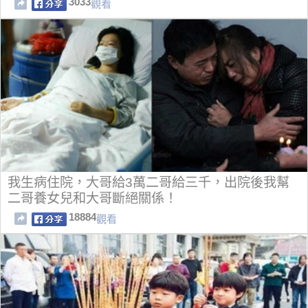
3033
觀看
我生病住院，大哥給3萬二哥給三千，出院後我幫
二哥養女兒和大哥斷絕關係！
18884
觀看