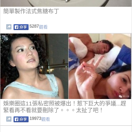
簡單製作法式焦糖布丁
5287
觀看
娛樂圈這11張私密照被爆出！惹下巨大的爭議...趕
緊看再不看就要刪除了。。。太扯了吧！
19973
觀看