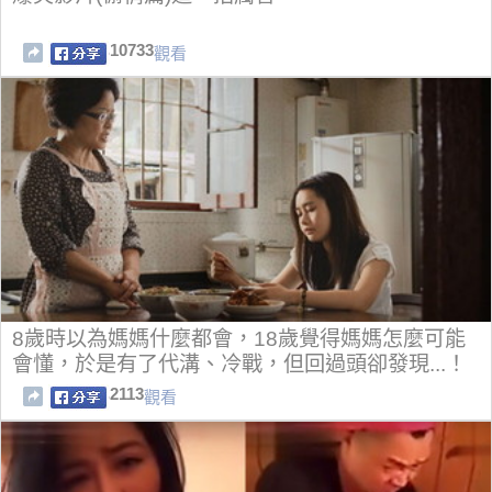
10733
觀看
8歲時以為媽媽什麼都會，18歲覺得媽媽怎麼可能
會懂，於是有了代溝、冷戰，但回過頭卻發現...！
2113
觀看