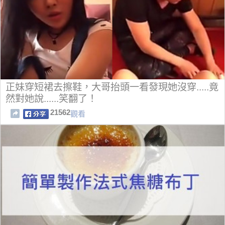
正妹穿短裙去擦鞋，大哥抬頭一看發現她沒穿.....竟
然對她說......笑翻了！
21562
觀看