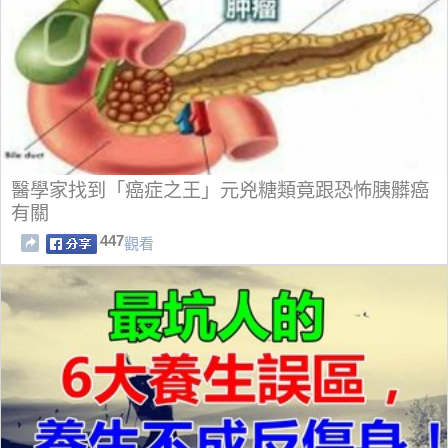
醫學家找到「癌症之王」元兇糖類竟跟恐怖胰髒癌
有關
447
觀看