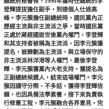
總統府秘書長，1990年獲時任總統的李
登輝提拔擔任副手，到達個人仕途高
峰。李元簇擔任副總統時，國民黨內正
歷經主流與非主流派之爭，當時國民黨
正處於蔣經國逝世後黨內權鬥，李登輝
和其支持者被稱為主流派，因李元簇獲
提名，被歸劃為主流派，與立場保守的
非主流派林洋港等人權鬥，最後李登
輝、李元簇獲黨內大老支持，獲提名為
正副總統候選人，結束這場權鬥。李元
簇因謹守分際、不多話，獲得李登輝信
賴，也因具備法學素養，接下來負責執
行修憲工程，李元簇融合各界意見，完