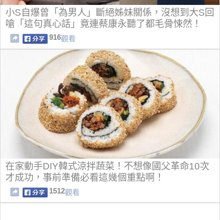
小S自爆曾「為男人」斷絕姊妹關係，沒想到大S回
嗆「這句真心話」竟連蔡康永聽了都毛骨悚然！
916
觀看
在家動手DIY韓式涼拌蔬菜！不想像國父革命10次
才成功，事前準備必看這幾個重點啊！
1512
觀看