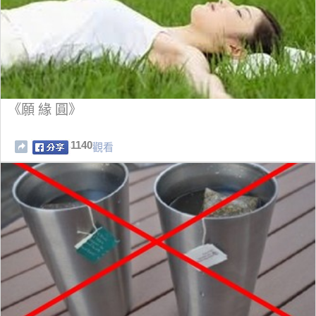
《願 緣 圓》
1140
觀看