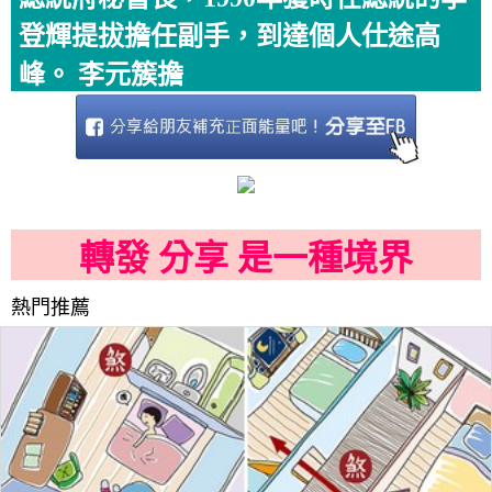
登輝提拔擔任副手，到達個人仕途高
峰。 李元簇擔
轉發 分享 是一種境界
熱門推薦