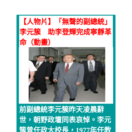
【人物片】「無聲的副總統」
李元簇 助李登輝完成寧靜革
命（動畫）
前副總統李元簇昨天凌晨辭
世，朝野政壇同表哀悼。李元
簇曾任政大校長，1977年任教