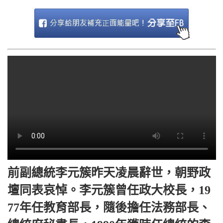
前副總統李元簇昨天凌晨辭世，朝野政
壇同表哀悼。李元簇曾任政大校長，19
77年任教育部長，隨後擔任法務部長、