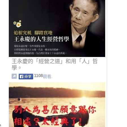
王永慶的「經營之道」和用「人」哲
學。
1108
觀看.
。