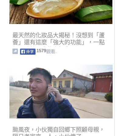
最天然的化妝品大揭秘！沒想到「蘆
薈」還有這麼「強大的功能」，一點
都不輸給昂貴的專櫃貨呢！！
1579
觀看.
颱風夜，小伙獨自回鄉下照顧母親，