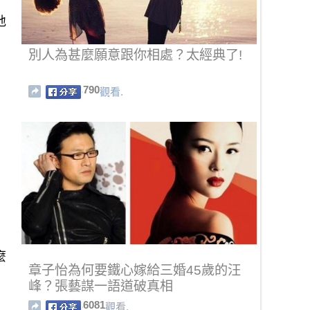
地
別人為甚麼願意跟你相處？太經典了!
790
觀看.
麼
章子怡為何要鐵心嫁給三婚45歲的汪
峰？張藝謀一語道破真相
6081
觀看.