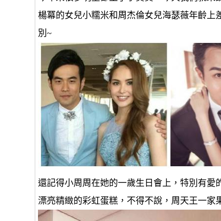
楊冪的女兒小糯米和周杰倫女兒海瑟薇年齡上
別~
還記得小周周在她的一歲生日會上，特別有愛
漂亮精緻的彩虹蛋糕，不得不說，周天王一家