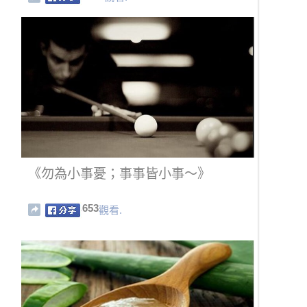
《勿為小事憂；事事皆小事～》
653
觀看.