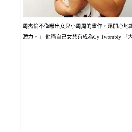
周杰倫不僅曬出女兒小周周的畫作，還開心地說：
潛力。」 他稱自己女兒有成為Cy Twombly 