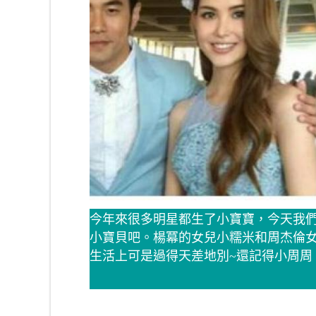
今年來很多明星都生了小寶寶，今天我
小寶貝吧。楊冪的女兒小糯米和周杰倫
生活上可是過得天差地別~還記得小周周