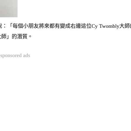
「每個小朋友將來都有變成右邊這位Cy Twombly大師
「大師」的潛質。
sponsored ads