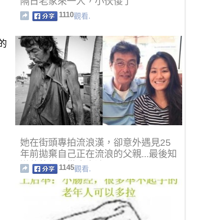
隔日老家來一人，小伙傻了
1110
觀看.
的
她在街頭專拍流浪漢，卻意外遇見25
年前拋棄自己正在流浪的父親...最後知
道他的經歷徹底崩潰了！
1145
觀看.