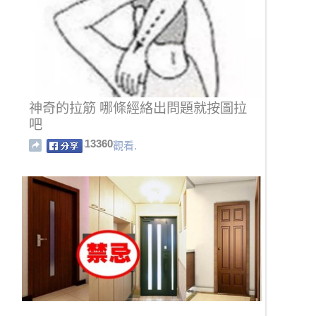
神奇的拉筋 哪條經絡出問題就按圖拉
吧
13360
觀看.