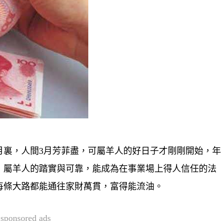
月裏，人間3月芳菲盡，可屬羊人的好日子才剛剛開始，
，屬羊人的踏實與可靠，能成為在事業場上得人信任的法
每條大路都能通往家財萬貫，富得能流油。
sponsored ads