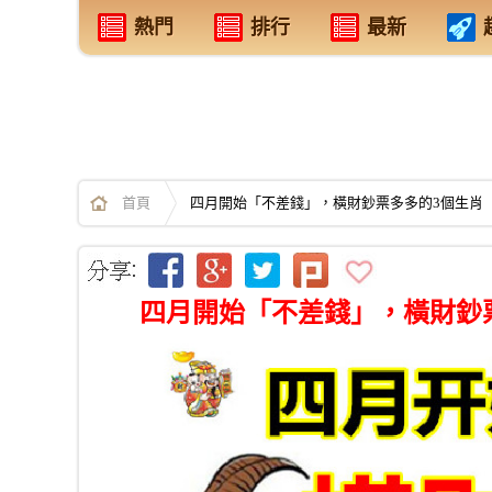
熱門
排行
最新
首頁
四月開始「不差錢」，橫財鈔票多多的3個生肖
四月開始「不差錢」，橫財鈔