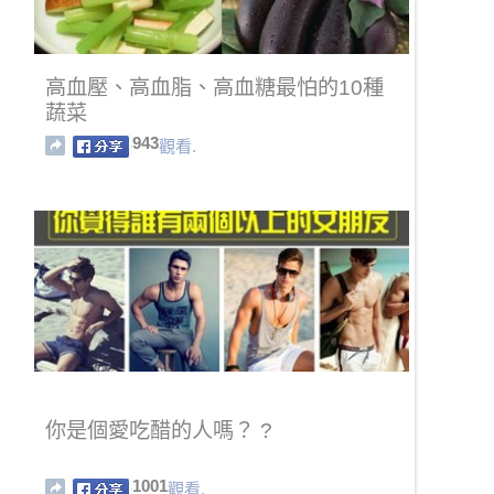
高血壓、高血脂、高血糖最怕的10種
蔬菜
943
觀看.
你是個愛吃醋的人嗎？ ?
1001
觀看.