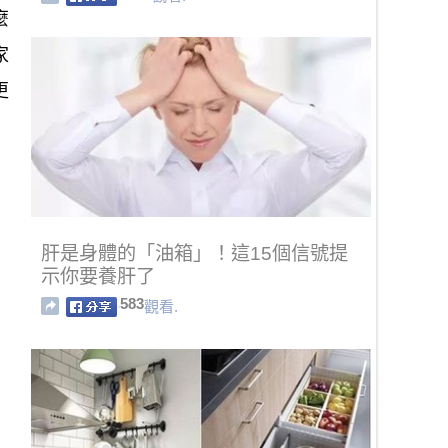
麼
家
更
肝是身體的「油箱」！這15個信號提
示你要養肝了
583
觀看.