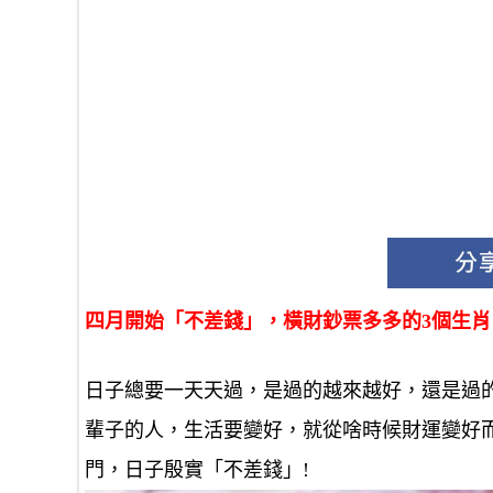
四月開始「不差錢」，橫財鈔票多多的3個生
日子總要一天天過，是過的越來越好，還是過
輩子的人，生活要變好，就從啥時候財運變好
門，日子殷實「不差錢」!