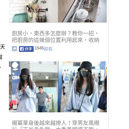
廚房小，東西多怎麼辦？教你一招，
把廚房的這幾個位置利用起來，收納
難題迎刃而解！超實用哦！
裏天
1545
觀看.
幫
，
楊冪單身後越來越撩人！穿男友風襯