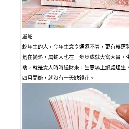
屬蛇
蛇年生的人，今年生意亨通還不算，更有轉運
氣在變熱，屬蛇人也在一步步成就大富大貴，
助，就是貴人時時送財來，生意場上絕處逢生
四月開始，就沒有一天缺錢花。