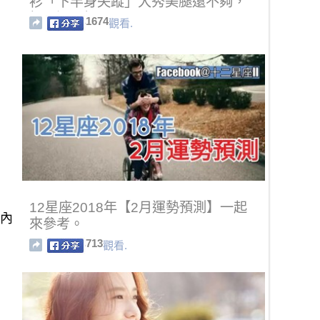
衫「下半身失蹤」大秀美腿還不夠，
扣子還要解開三顆！
1674
觀看.
12星座2018年【2月運勢預測】一起
年內
來參考。
713
觀看.