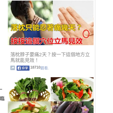
落枕脖子要痛2天？按一下這個地方立
馬就能見效！
18710
觀看.
一
喜臨