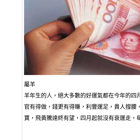
屬羊
羊年生的人，絕大多數的好運氣都在今年的四
官有得做，錢更有得賺，利豐運足，貴人撐腰
寶，飛黃騰達終有望，四月起就沒有衰運走，