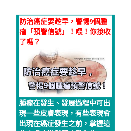
防治癌症要趁早，警惕9個腫
瘤「預警信號」！喂！你接收
了嗎？
腫瘤在發生、發展過程中可出
現一些皮膚表現，有些表現會
出現在癌症發生之前，掌握這