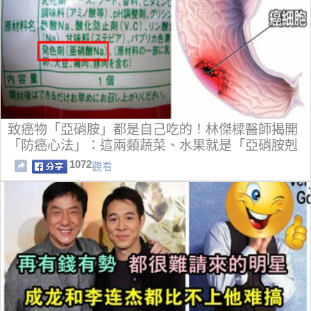
致癌物「亞硝胺」都是自己吃的！林傑樑醫師揭開
「防癌心法」：這兩類蔬菜、水果就是「亞硝胺剋
星」！
1072
觀看