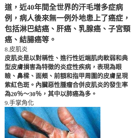
道，近40年間全世界的汗毛增多症病
例，病人後來無一例外地患上了癌症，
包括淋巴結癌、肝癌、乳腺癌、子宮頸
癌、結腸癌等。
8.皮肌炎
皮肌炎是以對稱性、進行性近端肌肉軟弱和典
型皮膚損害為特徵的炎症性疾病，表現為眼
瞼、鼻樑、面頰、前額和指甲周圍的皮膚呈現
紫紅色斑。內臟惡性腫瘤合併皮肌炎的發生率
為20％～30％，其中以肺癌為多。
9.手掌角化