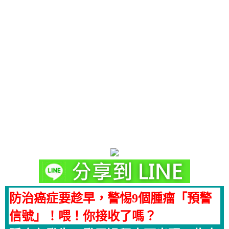
防治癌症要趁早，警惕9個腫瘤「預警
信號」！喂！你接收了嗎？