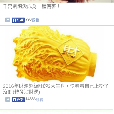
千萬別讓愛成為一種傷害！
796
觀看
2016年財運超級旺的3大生肖，快看看自己上榜了
沒!!! (轉發沾財運)
14886
觀看