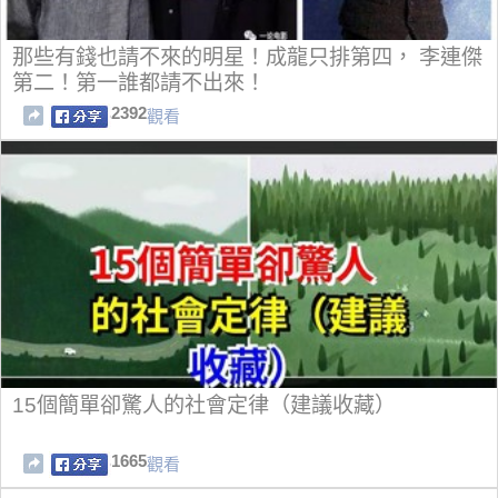
那些有錢也請不來的明星！成龍只排第四， ​李連傑
第二！第一誰都請不出來！
2392
觀看
15個簡單卻驚人的社會定律（建議收藏）
1665
觀看