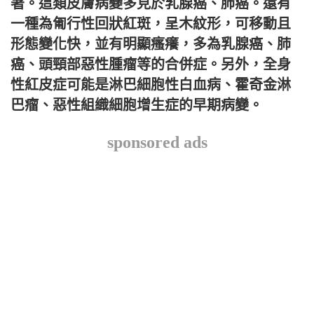
著。這類皮膚病變多見於乳腺癌、肺癌。還有
一種為匍行性回狀紅斑，呈木紋形，可移動且
形態變化快，並有明顯瘙癢，多為乳腺癌、肺
癌、頭頸部惡性腫瘤等的合併症。另外，全身
性紅皮症可能是淋巴細胞性白血病、霍奇金淋
巴瘤、惡性組織細胞增生症的早期病變。
sponsored ads