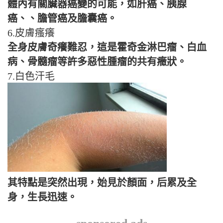
體內有關臟器癌變的可能，如肝癌、胰腺
癌、、膽管癌及膽囊癌。
6.皮膚瘙癢
全身皮膚奇癢難忍，這是霍奇金淋巴瘤、白血
病、骨髓瘤等許多惡性腫瘤的共有癥狀。
7.白色汗毛
其特點是突然出現，始見於顏面，后累及全
身，生長迅速。