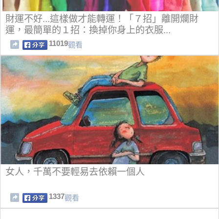
財運不好...這樣做才能轉運！「７招」離開爛財
運，最簡單的１招：換掉你身上的衣服...
11019
觀看
女人，千萬不要輕易去依賴一個人
1337
觀看