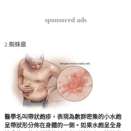
sponsored ads
2.蜘蛛瘡
醫學名叫帶狀皰疹，表現為數群密集的小水皰
呈帶狀形分佈在身體的一側。如果水皰呈全身