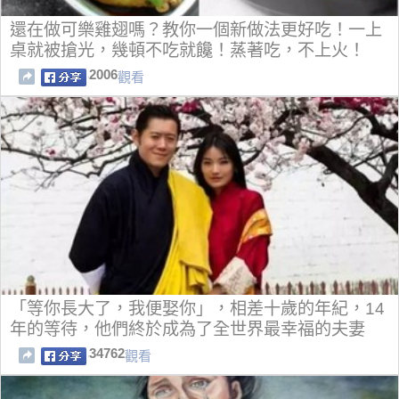
還在做可樂雞翅嗎？教你一個新做法更好吃！一上
桌就被搶光，幾頓不吃就饞！蒸著吃，不上火！
2006
觀看
「等你長大了，我便娶你」，相差十歲的年紀，14
年的等待，他們終於成為了全世界最幸福的夫妻
34762
觀看