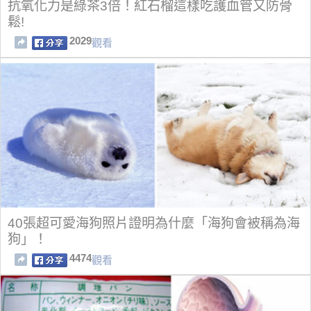
抗氧化力是綠茶3倍！紅石榴這樣吃護血管又防骨
鬆!
2029
觀看
40張超可愛海狗照片證明為什麼「海狗會被稱為海
狗」！
4474
觀看