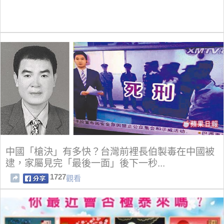
中國「槍決」有多快？台灣前裡長伯製毒在中國被
逮，家屬見完「最後一面」後下一秒...
1727
觀看