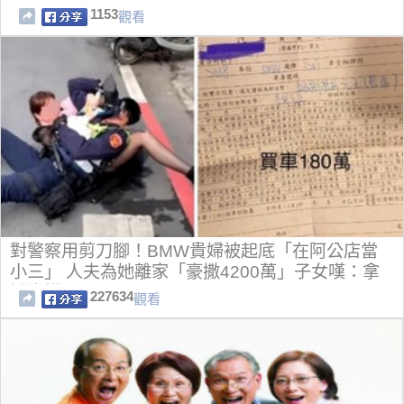
1153
觀看
對警察用剪刀腳！BMW貴婦被起底「在阿公店當
小三」 人夫為她離家「豪撒4200萬」子女嘆：拿
她沒轍
227634
觀看